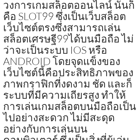
วงการเกมสล็อตออนไลน์ นั่นก็
คือ SLOT99 ซึ่งเป็นเว็บสล็อต
เว็บไซต์ตรงซึ่งสามารถเล่น
สล็อตเศรษฐี99ได้บนมือถือ ไม่
ว่าจะเป็นระบบ IOS หรือ
ANDROID โดยจุดแข็งของ
เว็บไซต์นี้คือประสิทธิภาพของ
ภาพกราฟิกที่งดงาม ชัด และก็
ระบบที่มีความเถียรสูง ทำให้
การเล่นเกมสล็อตบนมือถือเป็น
ไปอย่างสะดวก ไม่มีสะดุด
อย่างกับการเล่นบน
คอมพิวเตอร์ ซึ่งเป็นสิ่งที่ผู้เล่น