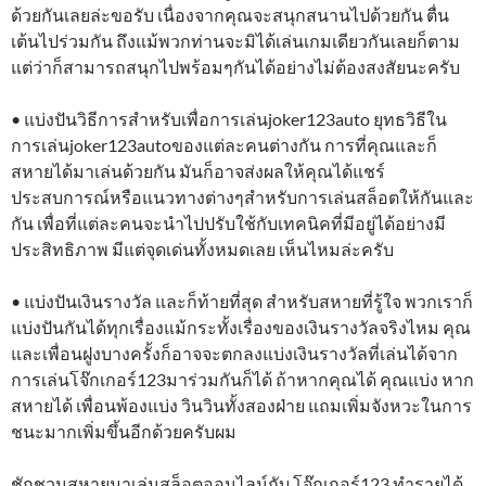
ด้วยกันเลยล่ะขอรับ เนื่องจากคุณจะสนุกสนานไปด้วยกัน ตื่น
เต้นไปร่วมกัน ถึงแม้พวกท่านจะมิได้เล่นเกมเดียวกันเลยก็ตาม
แต่ว่าก็สามารถสนุกไปพร้อมๆกันได้อย่างไม่ต้องสงสัยนะครับ
• แบ่งปันวิธีการสำหรับเพื่อการเล่นjoker123auto ยุทธวิธีใน
การเล่นjoker123autoของแต่ละคนต่างกัน การที่คุณและก็
สหายได้มาเล่นด้วยกัน มันก็อาจส่งผลให้คุณได้แชร์
ประสบการณ์หรือแนวทางต่างๆสำหรับการเล่นสล็อตให้กันและ
กัน เพื่อที่แต่ละคนจะนำไปปรับใช้กับเทคนิคที่มีอยู่ได้อย่างมี
ประสิทธิภาพ มีแต่จุดเด่นทั้งหมดเลย เห็นไหมล่ะครับ
• แบ่งปันเงินรางวัล และก็ท้ายที่สุด สำหรับสหายที่รู้ใจ พวกเราก็
แบ่งปันกันได้ทุกเรื่องแม้กระทั้งเรื่องของเงินรางวัลจริงไหม คุณ
และเพื่อนฝูงบางครั้งก็อาจจะตกลงแบ่งเงินรางวัลที่เล่นได้จาก
การเล่นโจ๊กเกอร์123มาร่วมกันก็ได้ ถ้าหากคุณได้ คุณแบ่ง หาก
สหายได้ เพื่อนพ้องแบ่ง วินวินทั้งสองฝ่าย แถมเพิ่มจังหวะในการ
ชนะมากเพิ่มขึ้นอีกด้วยครับผม
ชักชวนสหายมาเล่นสล็อตออนไลน์กับ โจ๊กเกอร์123 ทำรายได้