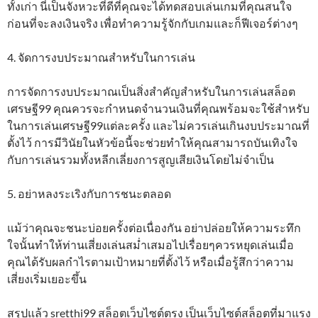
ทั้งเก่า นี่เป็นจังหวะที่ดีที่คุณจะได้ทดสอบเล่นเกมที่คุณสนใจ
ก่อนที่จะลงเงินจริง เพื่อทำความรู้จักกับเกมและก็ฟีเจอร์ต่างๆ
4. จัดการงบประมาณสำหรับในการเล่น
การจัดการงบประมาณเป็นสิ่งสำคัญสำหรับในการเล่นสล็อต
เศรษฐี99 คุณควรจะกำหนดจำนวนเงินที่คุณพร้อมจะใช้สำหรับ
ในการเล่นเศรษฐี99แต่ละครั้ง และไม่ควรเล่นเกินงบประมาณที่
ตั้งไว้ การมีวินัยในหัวข้อนี้จะช่วยทำให้คุณสามารถบันเทิงใจ
กับการเล่นรวมทั้งหลีกเลี่ยงการสูญเสียเงินโดยไม่จำเป็น
5. อย่าหลงระเริงกับการชนะตลอด
แม้ว่าคุณจะชนะบ่อยครั้งต่อเนื่องกัน อย่าปล่อยให้ความระทึก
ใจนั้นทำให้ท่านเสี่ยงเล่นสม่ำเสมอไปเรื่อยๆควรหยุดเล่นเมื่อ
คุณได้รับผลกำไรตามเป้าหมายที่ตั้งไว้ หรือเมื่อรู้สึกว่าความ
เสี่ยงเริ่มเยอะขึ้น
สรุปแล้ว sretthi99 สล็อตเว็บไซต์ตรง เป็นเว็บไซต์สล็อตที่มาแรง