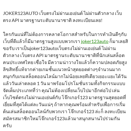
JOKER123AUTO เว็บตรงไม่ผ่านเอเย่นต์ ไม่ผ่านตัวกลาง เว็บ
ตรง API มาตรฐานระดับนานาชาติ ลงทะเบียนเลย!
ใครกันแน่ที่ไม่ต้องการคลาดโอกาสสำหรับในการทำเงินดีๆกับ
เว็บที่ดีแล้วก็มีมาตรฐานสูงแบบพวกเรา
joker123auto
ก็มาเลยสิ
ขอรับ เราเป็นjoker123autoเว็บตรงไม่ผ่านเอเย่นต์ ไม่ผ่าน
ตัวกลาง เว็บตรง API มาตรฐานระดับนานาชาติที่นักเล่นสล็อต
คนประเทศไทย เชื่อใจ มีความน่าวางใจแล้วก็ความปลอดภัยสูง
ลิขสิทธิ์แท้จากค่ายเกมชั้นแนวหน้าสุดยอดต่างๆจำนวนมาก
สนุกกับเกมสล็อตออนไลน์มากไม่น้อยเลยทีเดียวเยอะแยะได้วัน
แล้ววันเล่าตลอด 1 วัน มาพร้อมโปรโมชั่นรวมทั้งกิจกรรมแบบ
จัดเต็มประเภทที่ว่า คุณไม่ต้องเปลี่ยนเว็บไปมาอีกต่อไป เล่น
เว็บไซต์ตรงไม่ผ่านเอเย่นต์กับ โจ๊กเกอร์123 มาตรฐานสุดยอดที่
เยี่ยมที่สุดได้แต่ละวันแน่ๆ ถ้าหากคุณพร้อมสำหรับเพื่อการเริ่ม
ต้นเล่นสล็อตออนไลน์กับพวกเรา โจ๊กเกอร์123 ล่ะก็ ลงทะเบียน
สมัครสมาชิกใหม่โจ๊กเกอร์123แล้วมาสนุกสนานไปร่วมกัน
ครับ