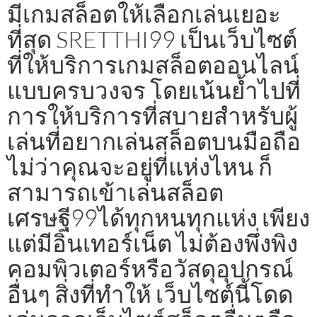
มีเกมสล็อตให้เลือกเล่นเยอะ
ที่สุด SRETTHI99 เป็นเว็บไซต์
ที่ให้บริการเกมสล็อตออนไลน์
แบบครบวงจร โดยเน้นย้ำไปที่
การให้บริการที่สบายสำหรับผู้
เล่นที่อยากเล่นสล็อตบนมือถือ
ไม่ว่าคุณจะอยู่ที่แห่งไหน ก็
สามารถเข้าเล่นสล็อต
เศรษฐี99ได้ทุกหนทุกแห่ง เพียง
แต่มีอินเทอร์เน็ต ไม่ต้องพึ่งพิง
คอมพิวเตอร์หรือวัสดุอุปกรณ์
อื่นๆ สิ่งที่ทำให้ เว็บไซต์นี้โดด