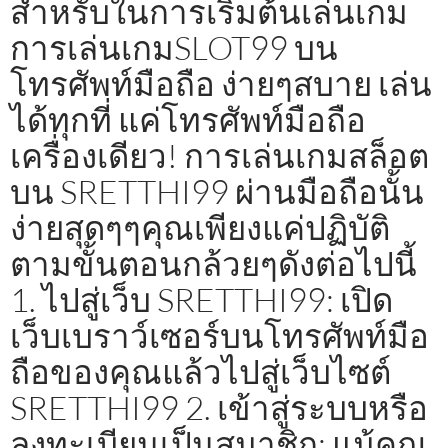
สำหรับในการเริ่มต้นเล่นเกม
การเล่นเกมSLOT99 บน
โทรศัพท์มือถือ ง่ายๆสบาย เล่น
ได้ทุกที่ แค่โทรศัพท์มือถือ
เครื่องเดียว! การเล่นเกมสล็อต
บน SRETTHI99 ผ่านมือถือนั้น
ง่ายสุดๆๆคุณเพียงแค่ปฏิบัติ
ตามขั้นตอนกล้วยๆดังต่อไปนี้
1. ไปสู่เว็บ SRETTHI99: เปิด
เว็บเบราว์เซอร์บนโทรศัพท์มือ
ถือของคุณแล้วไปสู่เว็บไซต์
SRETTHI99 2. เข้าสู่ระบบหรือ
ลงทะเบียนเป็นสมาชิก: แม้คุณ