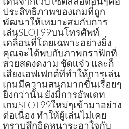
เด่นจากเว็บไซต์สล็อตอื่นๆคือ
ประสิทธิภาพของเกมที่ถูก
พัฒนาให้เหมาะสมกับการ
เล่นSLOT99บนโทรศัพท์
เคลื่อนที่โดยเฉพาะอย่างยิ่ง
คุณจะได้พบกับภาพกราฟิกที่
สวยสดงดงาม ชัดแจ๋ว และก็
เสียงเอฟเฟกต์ที่ทำให้การเล่น
เกมมีความสนุกมากขึ้นเรื่อยๆ
ยิ่งกว่านั้น ยังมีการอัพเดท
เกมSLOT99ใหม่ๆเข้ามาอย่าง
ต่อเนื่อง ทำให้ผู้เล่นไม่เคย
ทราบสึกอิดหนาระอาใจกับ