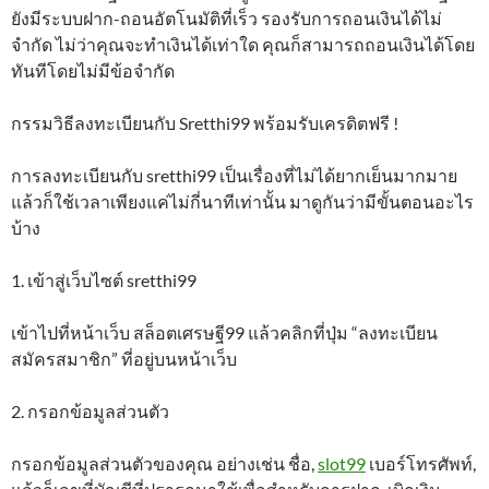
ยังมีระบบฝาก-ถอนอัตโนมัติที่เร็ว รองรับการถอนเงินได้ไม่
จำกัด ไม่ว่าคุณจะทำเงินได้เท่าใด คุณก็สามารถถอนเงินได้โดย
ทันทีโดยไม่มีข้อจำกัด
กรรมวิธีลงทะเบียนกับ Sretthi99 พร้อมรับเครดิตฟรี !
การลงทะเบียนกับ sretthi99 เป็นเรื่องที่ไม่ได้ยากเย็นมากมาย
แล้วก็ใช้เวลาเพียงแค่ไม่กี่นาทีเท่านั้น มาดูกันว่ามีขั้นตอนอะไร
บ้าง
1. เข้าสู่เว็บไซต์ sretthi99
เข้าไปที่หน้าเว็บ สล็อตเศรษฐี99 แล้วคลิกที่ปุ่ม “ลงทะเบียน
สมัครสมาชิก” ที่อยู่บนหน้าเว็บ
2. กรอกข้อมูลส่วนตัว
กรอกข้อมูลส่วนตัวของคุณ อย่างเช่น ชื่อ,
slot99
เบอร์โทรศัพท์,