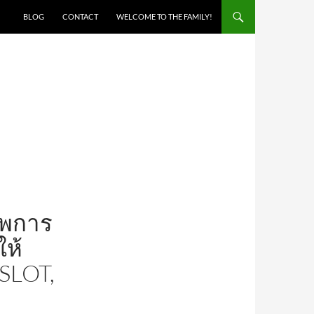
ข้ามไปยังเนื้อหา
BLOG
CONTACT
WELCOME TO THE FAMILY!
ทพการ
ให้
GSLOT,