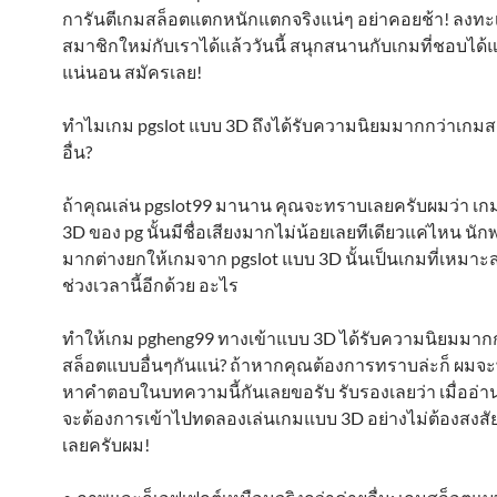
การันตีเกมสล็อตแตกหนักแตกจริงแน่ๆ อย่าคอยช้า! ลงทะ
สมาชิกใหม่กับเราได้แล้ววันนี้ สนุกสนานกับเกมที่ชอบได้แ
แน่นอน สมัครเลย!
ทำไมเกม pgslot แบบ 3D ถึงได้รับความนิยมมากกว่าเกม
อื่น?
ถ้าคุณเล่น pgslot99 มานาน คุณจะทราบเลยครับผมว่า เ
3D ของ pg นั้นมีชื่อเสียงมากไม่น้อยเลยทีเดียวแค่ไหน น
มากต่างยกให้เกมจาก pgslot แบบ 3D นั้นเป็นเกมที่เหมาะส
ช่วงเวลานี้อีกด้วย อะไร
ทำให้เกม pgheng99 ทางเข้าแบบ 3D ได้รับความนิยมมาก
สล็อตแบบอื่นๆกันแน่? ถ้าหากคุณต้องการทราบล่ะก็ ผม
หาคำตอบในบทความนี้กันเลยขอรับ รับรองเลยว่า เมื่ออ่า
จะต้องการเข้าไปทดลองเล่นเกมแบบ 3D อย่างไม่ต้องสงสั
เลยครับผม!