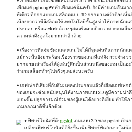
• ภาพและก็เอฟเฟกต์เหมือนจริงกว่าค่ายอื่น: เกมสล็อตแบบ
เพียงแค่ pgheng99 ทำเพียงแค่นั้นครับ ยังมีค่ายเกมอื่นมา
ทีเดียว ที่ออกแบบเกมสล็อตแบบ 3D ออกมา แต่จำต้องเห็นด
เนื่องจากว่าพีจีสล็อตใช้เทคโนโลยีขั้นสูง ทำให้ภาพ นักแส
ประกอบ หรือเอฟเฟกต์ต่างๆสมจริงมากยิ่งกว่าค่ายเกมอื่น
ความน่าดึงดูดใจมากกว่าอีกด้วย
• เรื่องราวที่แจ่มชัด: แต่ละเกมไม่ได้มีจุดเด่นที่แตกหนักแต
แม้กระนั้นยังมาพร้อมเรื่องราวของเกมที่แท้จัง กระจ่าง รวม
มากมาย เล่าเรื่องให้ผู้เล่นรู้สึกเป็นส่วนหนึ่งของเกม เป็นอ
ว่าเกมสล็อตทั่วๆไปจริงๆเลยล่ะนะครับ
• เอฟเฟกต์เสียงที่กับธีม: เพลงประกอบแล้วก็เสียงเอฟเฟกต์
ของเกมจะช่วยสนับสนุนให้งานภาพแบบ 3D ดูมีความน่าดึ
เยอะขึ้น ปลุกอารมณ์ร่วมของผู้เล่นได้อย่างดีเยี่ยม ทำให
เกมออกมาดีขึ้นอีกด้วย
• ฟีพบร์โบนัสที่ดี:
pgslot
เกมแบบ 3D ของ pgslot เป็นก
เปลี่ยนฟีพบร์โบนัสที่ดียิ่งขึ้น เพิ่มฟีพบร์พิเศษมากไม่น้