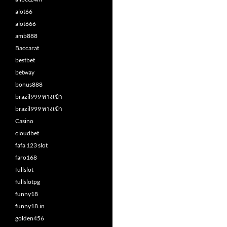
alot66
alot666
amb888
Baccarat
bestbet
betway
bonus888
brazil999 ทางเข้า
brazil999 ทางเข้า
Casino
cloudbet
fafa 123 slot
faro168
fullslot
fullslotpg
funny18
funny18.in
golden456