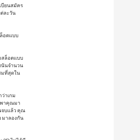
เบียนสมัคร
ต่ละวัน
สล็อตแบบ
กมสล็อตแบบ
ักพนันจำนวน
มที่สุดใน
กว่าเกม
จะพาคุณมา
นจบแล้ว คุณ
ย มาลองกัน