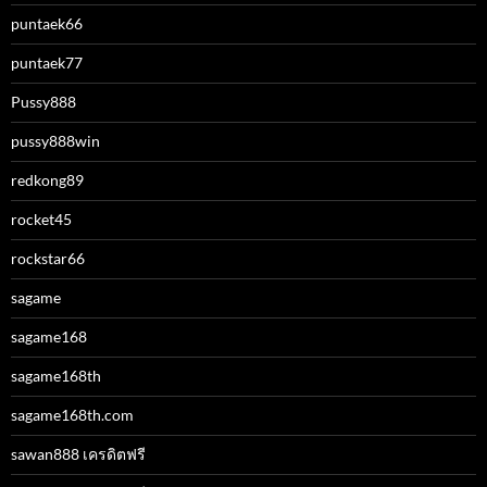
puntaek66
puntaek77
Pussy888
pussy888win
redkong89
rocket45
rockstar66
sagame
sagame168
sagame168th
sagame168th.com
sawan888 เครดิตฟรี