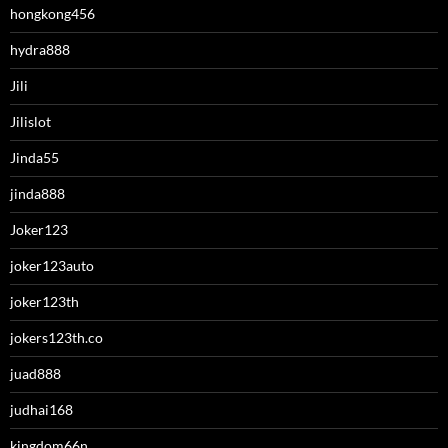
hongkong456
hydra888
Jili
Jilislot
Jinda55
jinda888
Joker123
joker123auto
joker123th
jokers123th.co
juad888
judhai168
kingdom66n