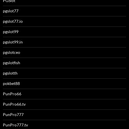
PGSlot
pgslot77
pgslot77.io
pgslot99
pgslot99.in
pgslotceo
pgslotfish
pgslotth
pokbet88
PunPro66
PunPro66.tv
PunPro777
PunPro777.tv