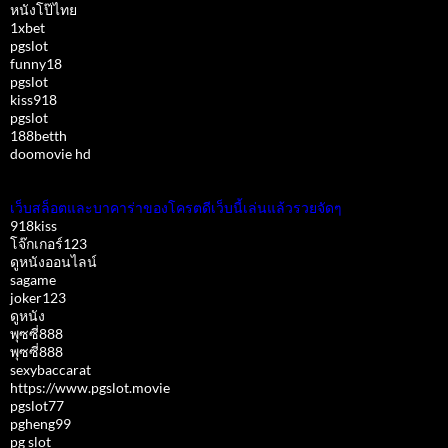
หนังโป๊ไทย
1xbet
pgslot
funny18
pgslot
kiss918
pgslot
188betth
doomovie hd
เว็บสล็อตและบาคาร่าของโครตดีเว็บนี้เล่นแล้วรวยจัดๆ
918kiss
โจ๊กเกอร์123
ดูหนังออนไลน์
sagame
joker123
ดูหนัง
พุซซี่888
พุซซี่888
sexybaccarat
https://www.pgslot.movie
pgslot77
pgheng99
pg slot