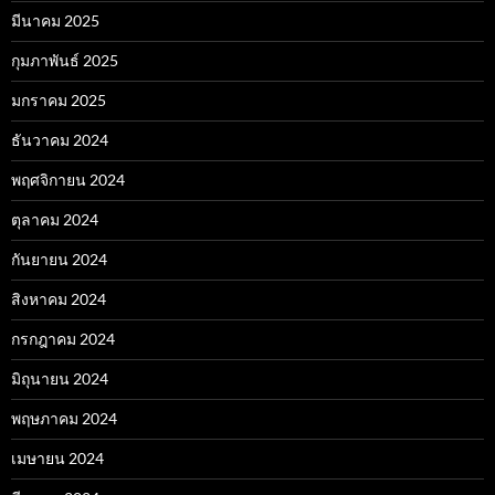
มีนาคม 2025
กุมภาพันธ์ 2025
มกราคม 2025
ธันวาคม 2024
พฤศจิกายน 2024
ตุลาคม 2024
กันยายน 2024
สิงหาคม 2024
กรกฎาคม 2024
มิถุนายน 2024
พฤษภาคม 2024
เมษายน 2024