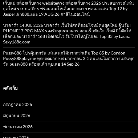
เว็บแม่ สล็อตเว็บตรง websiteตรง สล็อตเว็บตรง 2026 ประสบการณ์เล่น
ยุคใหม่ ระบบเสถียร พร้อมเกมให้เลือกมากมาย ทดลองเล่น Top 12 by
Jasper Jin888.asia 19 AUG 26 คาสิโนออนไลน์
บาคาร่า 14 JUL 2026 บาคาร่า เว็บไพ่สดที่ตอบโจทย์คนยุคใหม่ ลุ้นรับ I
PHONE17 PRO MAX รองรับทุกธนาคาร ถอนเร็วทันใจ เว็บดี มีโต๊ะให้
เลือกเยอะ บาคาร่า168 เปิดเกมไว รับโปรใหญ่ไปเลย Top 83 by Launa
Sexy168c.com
Pussy888 โปรคุ้มทุกวัน เล่นสนุกได้มากกว่าเดิม Top 85 by Gordon
Pussy888play.me ทุกยอดฝาก 5% ฝาก-ถอน 3 วิ คนเล่นไม่ต่ำกว่าแสนทุก
วัน pussy888 พร้อมแล้ว ลุยเลย 14 Sep 26
คลังเก็บ
กรกฎาคม 2026
มิถุนายน 2026
พฤษภาคม 2026
เมษายน 2026