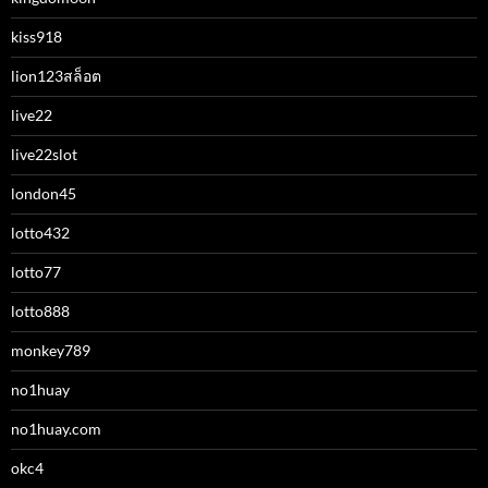
kiss918
lion123สล็อต
live22
live22slot
london45
lotto432
lotto77
lotto888
monkey789
no1huay
no1huay.com
okc4