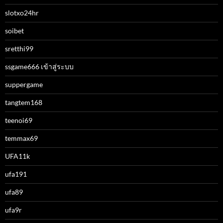
slotxo24hr
soibet
sretthi99
ssgame666 เข้าสู่ระบบ
suppergame
tangtem168
teenoi69
temmax69
UFA11k
ufa191
ufa89
ufa9r