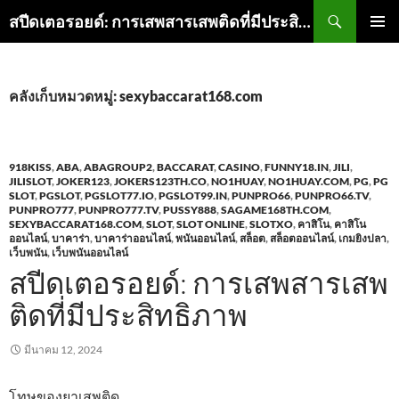
ค้นหา
สปีดเตอรอยด์: การเสพสารเสพติดที่มีประสิทธิภาพ
ข้าม
เมนูหลัก
ไป
ยัง
เนื้อหา
คลังเก็บหมวดหมู่: sexybaccarat168.com
918KISS
,
ABA
,
ABAGROUP2
,
BACCARAT
,
CASINO
,
FUNNY18.IN
,
JILI
,
JILISLOT
,
JOKER123
,
JOKERS123TH.CO
,
NO1HUAY
,
NO1HUAY.COM
,
PG
,
PG
SLOT
,
PGSLOT
,
PGSLOT77.IO
,
PGSLOT99.IN
,
PUNPRO66
,
PUNPRO66.TV
,
PUNPRO777
,
PUNPRO777.TV
,
PUSSY888
,
SAGAME168TH.COM
,
SEXYBACCARAT168.COM
,
SLOT
,
SLOT ONLINE
,
SLOTXO
,
คาสิโน
,
คาสิโน
ออนไลน์
,
บาคาร่า
,
บาคาร่าออนไลน์
,
พนันออนไลน์
,
สล็อต
,
สล็อตออนไลน์
,
เกมยิงปลา
,
เว็บพนัน
,
เว็บพนันออนไลน์
สปีดเตอรอยด์: การเสพสารเสพ
ติดที่มีประสิทธิภาพ
มีนาคม 12, 2024
โทษของยาเสพติด