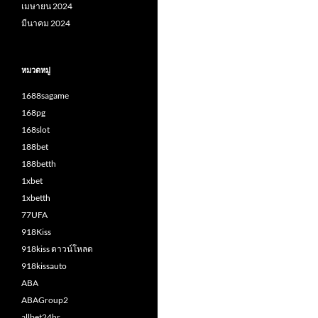
เมษายน 2024
มีนาคม 2024
หมวดหมู่
1688sagame
168pg
168slot
188bet
188betth
1xbet
1xbetth
77UFA
918Kiss
918kiss ดาวน์โหลด
918kissauto
ABA
ABAGroup2
allbet24hr