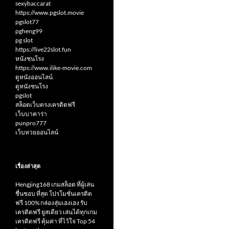
sexybaccarat
https://www.pgslot.movie
pgslot77
pgheng99
pg slot
https://live22slot.fun
หนังชนโรง
https://www.ilike-movie.com
ดูหนังออนไลน์
ดูหนังชนโรง
pgslot
สล็อตเว็บตรงเครดิตฟรี
เว็บบาคาร่า
punpro777
เว็บหวยออนไลน์
เรื่องล่าสุด
Hengjing168 เกมสล็อต ที่ผู้เล่น
ชื่นชอบ ที่สุด โปรโมชั่นเครดิต
ฟรี 100% กล่องสุ่มเฮงเฮง รับ
เครดิตฟรี ยูสเดียว เล่นได้ทุกเกม
เครดิตฟรี คุ้มค่า ที่ไว้ใจ Top 54