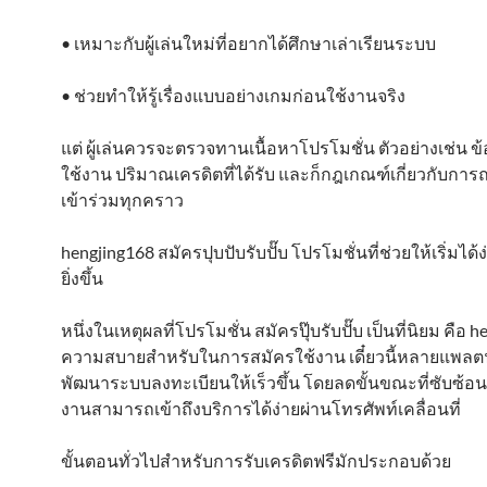
• เหมาะกับผู้เล่นใหม่ที่อยากได้ศึกษาเล่าเรียนระบบ
• ช่วยทำให้รู้เรื่องแบบอย่างเกมก่อนใช้งานจริง
แต่ ผู้เล่นควรจะตรวจทานเนื้อหาโปรโมชั่น ตัวอย่างเช่น 
ใช้งาน ปริมาณเครดิตที่ได้รับ และก็กฎเกณฑ์เกี่ยวกับการ
เข้าร่วมทุกคราว
hengjing168 สมัครปุบปับรับปั๊บ โปรโมชั่นที่ช่วยให้เริ่มไ
ยิ่งขึ้น
หนึ่งในเหตุผลที่โปรโมชั่น สมัครปุ๊บรับปั๊บ เป็นที่นิยม คือ 
ความสบายสำหรับในการสมัครใช้งาน เดี๋ยวนี้หลายแพลต
พัฒนาระบบลงทะเบียนให้เร็วขึ้น โดยลดขั้นขณะที่ซับซ้อน เพ
งานสามารถเข้าถึงบริการได้ง่ายผ่านโทรศัพท์เคลื่อนที่
ขั้นตอนทั่วไปสำหรับการรับเครดิตฟรีมักประกอบด้วย