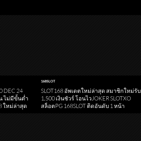
168SLOT
0 DEC 24
SLOT168 อัพเดตใหม่ล่าสุด สมาชิกใหม่รับ
ม่มีขั้นต่ำ
1,500 เงินชัวร์ โอนไวJOKER SLOTXO
ใหม่ล่าสุด
สล็อตPG 168SLOT ติดอันดับ 1 หน้า
GOOGLE TOP 25 BY WELDON
168SLOTVIP.VIP 19 กันยายน 2024