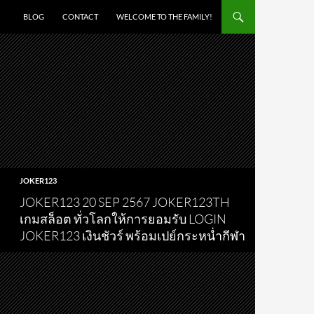
ข้ามไปยังเนื้อหา
BLOG
CONTACT
WELCOME TO THE FAMILY!
JOKER123
JOKER123 20 SEP 2567 JOKER123TH
เกมสล็อต ทั่วโลกให้การยอมรับ LOGIN
JOKER123 เงินชัวร์ พร้อมเปย์กระหน่ำกีฬา
สล็อต ยิงปลา คาสิโน ป๊อกเด้ง JOKER123
อัปเดทเวอร์ชั่นล่าสุด TOP 33 BY DENEEN
JOKER123THS.WORLD