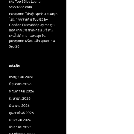
เลย Top 83 by Launa
Sexy168c.com
Pussy888 โปรคุ้มทุกวัน เล่นสนุก
ได้มากกว่าเดิม Top 85 by
Gordon Pussy888play.me ทุก
ยอดฝาก 5% ฝาก-ถอน 3 วิ คน
เล่นไม่ต่ำกว่าแสนทุกวัน
pussy888 พร้อมแล้ว ลุยเลย 14
Sep 26
คลังเก็บ
กรกฎาคม 2026
มิถุนายน 2026
พฤษภาคม 2026
เมษายน 2026
มีนาคม 2026
กุมภาพันธ์ 2026
มกราคม 2026
ธันวาคม 2025