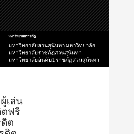
มหาวิทยาลัยราชภัฏ
มหาวิทยาลัยสวนสุนันทา มหาวิทยาลัย
บ
มหาวิทยาลัยราชภัฏสวนสุนันทา
มหาวิทยาลัยอันดับ1 ราชภัฏสวนสุนันทา
1
สมัคร TOP 36 BY GLADIS มหาวิทยาลัย
ราชภัฏ SSRU.AC.TH 3 APR 67
ู้เล่น
ิตฟรี
รดิต
ครดิต