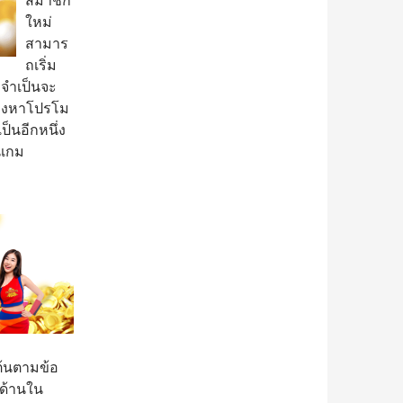
ใหม่
สามาร
ถเริ่ม
่จำเป็นจะ
งมองหาโปรโม
เป็นอีกหนึ่ง
นเกม
ต้นตามข้อ
บด้านใน