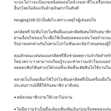
ระบบ ไม่ว่าจะเป็นเกมสล็อตออนไลน์ เกมคาสิโน หรือเกม
อื่นๆโดยไม่ต้องเริ่มด้วยเงินฝากในทันที
hengjing168 50 เป็นยังไง เพราะเหตุไรผู้เล่นสนใจ
เครดิตฟรี 50 คือโปรโมชั่นที่มอบเครดิตพิเศษให้กับสมาชิกให
ผ่านเงื่อนไขของเว็บ เพื่อใช้เป็นทุนทดลองเล่น โดยจำนวนเค
รับอาจแตกต่างกันไปตามโปรโมชั่นและข้อกำหนดของผู้ให
คุณลักษณะเด่นของเครดิตฟรีคือช่วยลดความจำกัดสำหรับผ
ใหม่ เพราะว่าสามารถเรียนรู้ระบบ ทำความเข้าใจแบบอย่
ทดสอบฟังก์ชันต่างๆได้ก่อนที่จะคิดที่จะตัดสินใจใช้งาน
หลายเว็บก็เลยเลือกใช้โปรโมชั่นเครดิตฟรีเป็นเครื่องมือ
ประสบการณ์ที่ดีให้กับสมาชิก อาทิเช่น
• สมัครสมาชิกง่าย ใช้เวลาไม่นาน
• ไม่มีความจำเป็นที่จะต้องเพิ่มเติมเงินก่อนเริ่มทดลองเล่น