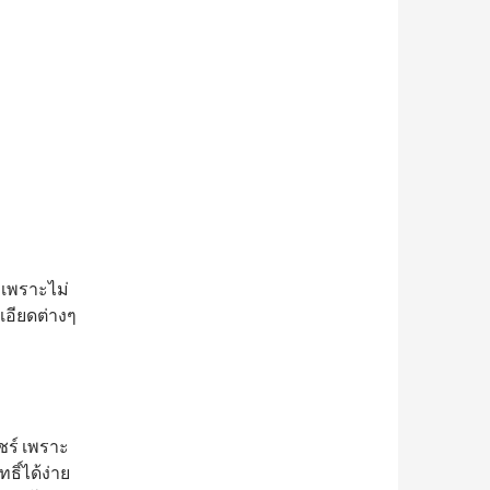
เพราะไม่
เอียดต่างๆ
ชร์ เพราะ
ธิ์ได้ง่าย