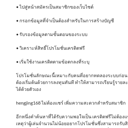
• ไปสู่หน้าสมัครเป็นสมาชิกของเว็บไซต์
• กรอกข้อมูลที่จำเป็นต้องสำหรับในการสร้างบัญชี
• รับรองข้อมูลตามขั้นตอนของระบบ
• วิเคราะห์สิทธิ์โปรโมชั่นเครดิตฟรี
• เริ่มใช้งานเครดิตตามข้อตกลงที่ระบุ
โปรโมชั่นลักษณะนี้เหมาะกับคนที่อยากทดลองระบบก่อน 
ต้องเริ่มต้นด้วยการลงทุนทันที ทำให้สามารถเรียนรู้รายละ
ได้ด้วยตัวเอง
hengjing168 ไม่ต้องแชร์ เพิ่มความสะดวกสำหรับสมาชิก
อีกหนึ่งคำค้นหาที่ได้รับความพอใจเป็น เครดิตฟรีไม่ต้องแ
เหตุว่าผู้เล่นจำนวนไม่น้อยอยากโปรโมชั่นซึ่งสามารถรับสิท