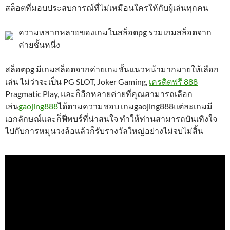
สล็อตที่มอบประสบการณ์ที่ไม่เหมือนใครให้กับผู้เล่นทุกคน
ความหลากหลายของเกมในสล็อตpg รวมเกมสล็อตจาก
ค่ายชั้นหนึ่ง
สล็อตpg มีเกมสล็อตจากค่ายเกมชั้นแนวหน้ามากมายให้เลือก
เล่น ไม่ว่าจะเป็น PG SLOT, Joker Gaming,
เครดิตฟรี 888
Pragmatic Play, และก็อีกหลายค่ายที่คุณสามารถเลือก
เล่น
gaojing888
ได้ตามความชอบ เกมgaojing888แต่ละเกมมี
เอกลักษณ์และก็ฟีพบร์ที่น่าสนใจ ทำให้ท่านสามารถบันเทิงใจ
ไปกับการหมุนวงล้อแล้วก็รับรางวัลใหญ่อย่างไม่จบไม่สิ้น