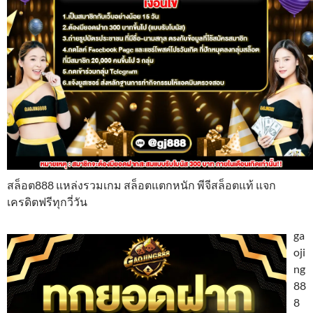
สล็อต888 แหล่งรวมเกม สล็อตแตกหนัก พีจีสล็อตแท้ แจก
เครดิตฟรีทุกวี่วัน
ga
oji
ng
88
8