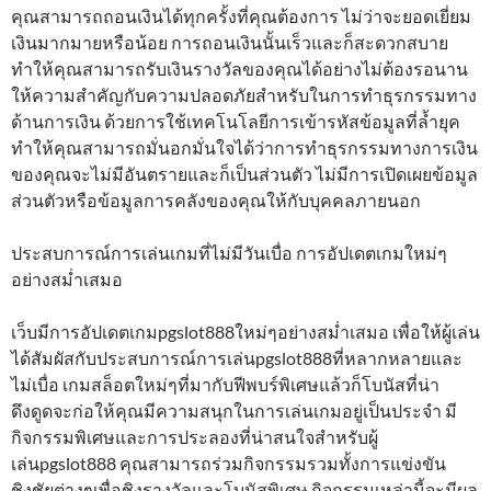
คุณสามารถถอนเงินได้ทุกครั้งที่คุณต้องการ ไม่ว่าจะยอดเยี่ยม
เงินมากมายหรือน้อย การถอนเงินนั้นเร็วและก็สะดวกสบาย
ทำให้คุณสามารถรับเงินรางวัลของคุณได้อย่างไม่ต้องรอนาน
ให้ความสำคัญกับความปลอดภัยสำหรับในการทำธุรกรรมทาง
ด้านการเงิน ด้วยการใช้เทคโนโลยีการเข้ารหัสข้อมูลที่ล้ำยุค
ทำให้คุณสามารถมั่นอกมั่นใจได้ว่าการทำธุรกรรมทางการเงิน
ของคุณจะไม่มีอันตรายและก็เป็นส่วนตัว ไม่มีการเปิดเผยข้อมูล
ส่วนตัวหรือข้อมูลการคลังของคุณให้กับบุคคลภายนอก
ประสบการณ์การเล่นเกมที่ไม่มีวันเบื่อ การอัปเดตเกมใหม่ๆ
อย่างสม่ำเสมอ
เว็บมีการอัปเดตเกมpgslot888ใหม่ๆอย่างสม่ำเสมอ เพื่อให้ผู้เล่น
ได้สัมผัสกับประสบการณ์การเล่นpgslot888ที่หลากหลายและ
ไม่เบื่อ เกมสล็อตใหม่ๆที่มากับฟีพบร์พิเศษแล้วก็โบนัสที่น่า
ดึงดูดจะก่อให้คุณมีความสนุกในการเล่นเกมอยู่เป็นประจำ มี
กิจกรรมพิเศษและการประลองที่น่าสนใจสำหรับผู้
เล่นpgslot888 คุณสามารถร่วมกิจกรรมรวมทั้งการแข่งขัน
ชิงชัยต่างๆเพื่อชิงรางวัลและโบนัสพิเศษ กิจกรรมเหล่านี้จะมีผล