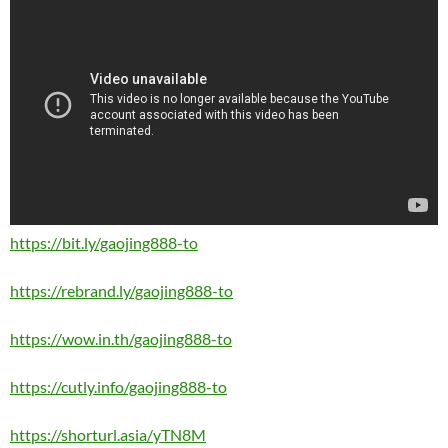
https://bit.ly/gaojing888-to
https://rebrand.ly/gaojing888-to
https://wow.in.th/gaojing888-to
https://cutly.info/gaojing888-to
https://shorturl.asia/yTN8M