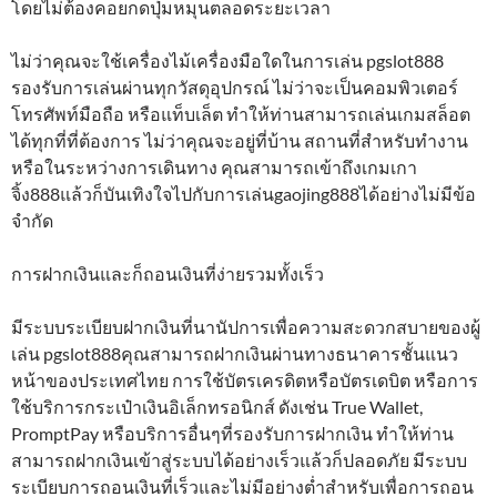
โดยไม่ต้องคอยกดปุ่มหมุนตลอดระยะเวลา
ไม่ว่าคุณจะใช้เครื่องไม้เครื่องมือใดในการเล่น pgslot888
รองรับการเล่นผ่านทุกวัสดุอุปกรณ์ ไม่ว่าจะเป็นคอมพิวเตอร์
โทรศัพท์มือถือ หรือแท็บเล็ต ทำให้ท่านสามารถเล่นเกมสล็อต
ได้ทุกที่ที่ต้องการ ไม่ว่าคุณจะอยู่ที่บ้าน สถานที่สำหรับทำงาน
หรือในระหว่างการเดินทาง คุณสามารถเข้าถึงเกมเกา
จิ้ง888แล้วก็บันเทิงใจไปกับการเล่นgaojing888ได้อย่างไม่มีข้อ
จำกัด
การฝากเงินและก็ถอนเงินที่ง่ายรวมทั้งเร็ว
มีระบบระเบียบฝากเงินที่นานัปการเพื่อความสะดวกสบายของผู้
เล่น pgslot888คุณสามารถฝากเงินผ่านทางธนาคารชั้นแนว
หน้าของประเทศไทย การใช้บัตรเครดิตหรือบัตรเดบิต หรือการ
ใช้บริการกระเป๋าเงินอิเล็กทรอนิกส์ ดังเช่น True Wallet,
PromptPay หรือบริการอื่นๆที่รองรับการฝากเงิน ทำให้ท่าน
สามารถฝากเงินเข้าสู่ระบบได้อย่างเร็วแล้วก็ปลอดภัย มีระบบ
ระเบียบการถอนเงินที่เร็วและไม่มีอย่างต่ำสำหรับเพื่อการถอน