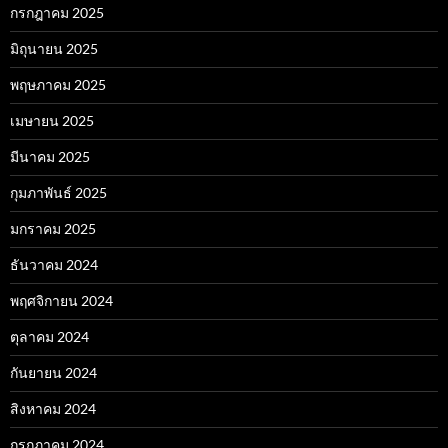
กรกฎาคม 2025
มิถุนายน 2025
พฤษภาคม 2025
เมษายน 2025
มีนาคม 2025
กุมภาพันธ์ 2025
มกราคม 2025
ธันวาคม 2024
พฤศจิกายน 2024
ตุลาคม 2024
กันยายน 2024
สิงหาคม 2024
กรกฎาคม 2024