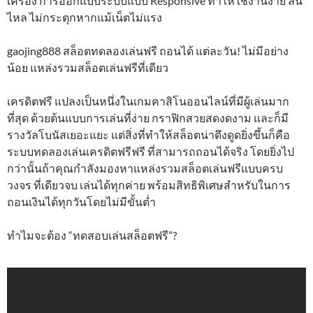
เครื่อง การออกแบบระบบแบบ Responsive ทำให้ใช้งานง่าย ลื่น
ไหล ไม่กระตุกหากแม้เน็ตไม่แรง
gaojing888 สล็อตทดลองเล่นฟรี ถอนได้ แต่ละวัน! ไม่มีอย่าง
น้อย แหล่งรวมสล็อตเล่นฟรีที่เดียว
เครดิตฟรี แปลงเป็นหนึ่งในเกมคาสิโนออนไลน์ที่มีผู้เล่นมาก
ที่สุด ด้วยต้นแบบการเล่นที่ง่าย กราฟิกสวยสดงดงาม และก็มี
รางวัลโบนัสเยอะแยะ แต่สิ่งที่ทำให้สล็อตน่าดึงดูดยิ่งขึ้นก็คือ
ระบบทดลองเล่นเครดิตฟรีฟรี ที่สามารถถอนได้จริง โดยยิ่งไป
กว่านั้นถ้าคุณกำลังมองหาแหล่งรวมสล็อตเล่นฟรีแบบครบ
วงจร ที่เดียวจบ เล่นได้ทุกค่าย พร้อมสิทธิพิเศษสำหรับในการ
ถอนเงินได้ทุกวันโดยไม่มีขั้นต่ำ
ทำไมจะต้อง “ทดสอบเล่นสล็อตฟรี”?