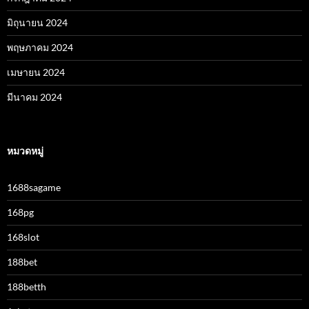
มิถุนายน 2024
พฤษภาคม 2024
เมษายน 2024
มีนาคม 2024
หมวดหมู่
1688sagame
168pg
168slot
188bet
188betth