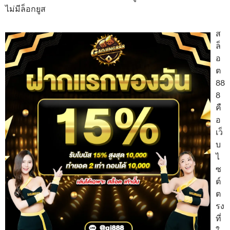
ไม่มีล็อกยูส
ส
ล็
อ
ต
88
8
คื
อ
เว็
บ
ไ
ซ
ต์
ต
รง
ที่