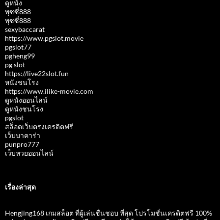
ดูหนัง
พุซซี่888
พุซซี่888
sexybaccarat
https://www.pgslot.movie
pgslot77
pgheng99
pg slot
https://live22slot.fun
หนังชนโรง
https://www.ilike-movie.com
ดูหนังออนไลน์
ดูหนังชนโรง
pgslot
สล็อตเว็บตรงเครดิตฟรี
เว็บบาคาร่า
punpro777
เว็บหวยออนไลน์
เรื่องล่าสุด
Hengjing168 เกมสล็อต ที่ผู้เล่นชื่นชอบ ที่สุด โปรโมชั่นเครดิตฟรี 100%