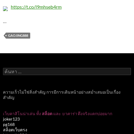
https://t.co/l9mhseb4rm
…
GAOJING888
ค้นหา
สำหรับ:
ความเร็วไม่ใช่สิ่งสำคัญ การมีการเดินหน้าอย่างสม่ำเสมอเป็นเรื่อง
สำคัญ
เว็บคาสิโนน่าเล่น ทั้ง
สล็อต
และ
บาคาร่า
ตึงจริงแตกบ่อยมาก
joker123
pg168
สล็อตเว็บตรง