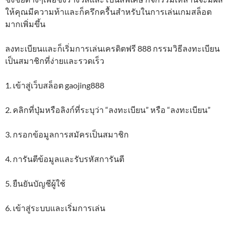
ให้คุณมีความท้าและก็ครึกครื้นสำหรับในการเล่นเกมสล็อต
มากเพิ่มขึ้น
ลงทะเบียนและก็เริ่มการเล่นเครดิตฟรี 888 กรรมวิธีลงทะเบียน
เป็นสมาชิกที่ง่ายและรวดเร็ว
1. เข้าสู่เว็บสล็อต gaojing888
2. คลิกที่ปุ่มหรือลิงก์ที่ระบุว่า “ลงทะเบียน” หรือ “ลงทะเบียน”
3. กรอกข้อมูลการสมัครเป็นสมาชิก
4. การันตีข้อมูลและรับรหัสการันตี
5. ยืนยันบัญชีผู้ใช้
6. เข้าสู่ระบบและเริ่มการเล่น