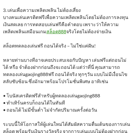
3. เล่นเพื่อความเพลิดเพลิน ไม่ต้องเสี่ยง
บางคนเล่นเครดิตฟรีเพื่อความเพลิดเพลินโดยไม่ต้องการลงทุน
เงินสดเลย การทดสอบเล่นฟรีคือคำตอบ เพราะว่าให้ความ
เพลิดเพลินเสมือนเกม
สล็อต888
จริงโดยไม่ต้องจ่ายเงิน
สล็อตทดลองเล่นฟรี ถอนได้จริง – ไม่ใช่แค่ฝัน!
หลายท่านบางทีอาจเคยประสบเจอกับปัญหา เล่นฟรีแต่ถอนไม่
ได้ หรือ จำต้องฝากก่อนถึงจะถอนได้ แต่ว่าที่นี่ คุณสามารถ
ทดลองเล่นgaojing888ฟรี ถอนได้จริง ทุกๆวัน แบบไม่มีเงื่อนไข
สลับซับซ้อน ซึ่งมักมาพร้อมโปรโมชั่นพิเศษ อาทิเช่น
• โบนัสเครดิตฟรีสำหรับผู้ทดลองเล่นgaojing888
• ทำเทิร์นครบก็ถอนได้ในทันที
• ถอนได้ ไม่มีขั้นต่ำ ไม่จำกัดปริมาณครั้งต่อวัน
ระบบนี้ให้โอกาสให้ผู้เล่นใหม่ได้สัมผัสความตื่นเต้นของการเล่น
สล็อต พร้อมรับเงินรางวัลจริง จากการเล่นแบบไม่ต้องฝากก่อน