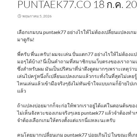
PUNTAEK77.CO 18 ก.ค. 2
พฤษภาคม 5, 2026
เลือกเกมบน puntaek77 อย่างไรให้ไม่ต้องเปลี่ยนแปลงเก
มาดูกัน!
พี่ครับ พี่นะครับ! ผมจะเล่น ปั่นแตก77 อย่างไรให้ไม่ต้อง
มอๆได้บ้าง? นี่เป็นคำถามที่สมาชิกบนเว็บตรงของเราถาม
ซึ่งสำหรับผม มันเป็นปริศนาที่น่าดึงดูดมากๆเพราะเหตุว่
เล่นไปครู่หนึ่งก็เปลี่ยนแปลงเกมแล้วกระทั่งในที่สุดไม่เคยร
ไหนเล่นแล้วเข้ามือจริงๆยังไม่ทันเข้าใจแบบเกมก็ย้ายไป
แล้ว
ถ้าแปลงบ่อยมากก็จะก่อให้พวกเราอยู่ได้แค่ในตอนต้นขอ
ไม่เห็นจังหวะของเกมจริงๆเลย puntaek77 แล้วจำต้องทำเช
จำต้องเลือกเกมให้ตรงตั้งแต่แรกนี่แหละนะครับ
คนโดยมากเปลี่ยนเกม puntaek77 บ่อยเกินไป ในขณะที่เกมแ