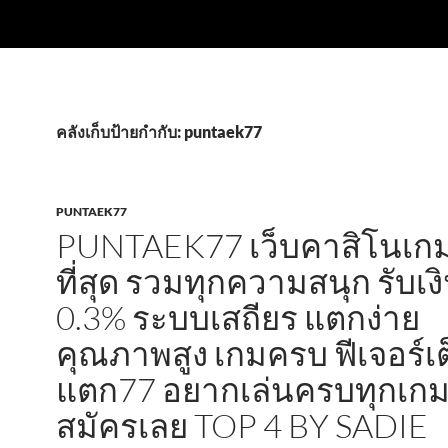
คลังเก็บป้ายกำกับ: puntaek77
PUNTAEK77
PUNTAEK77 เว็บคาสิโนเก
ที่สุด รวมทุกความสนุก รับเง
0.3% ระบบเสถียร แตกง่าย
คุณภาพสูง เกมครบ ฟีเจอร์เต็
แตก77 อยากเล่นครบทุกเก
สมัครเลย TOP 4 BY SADIE