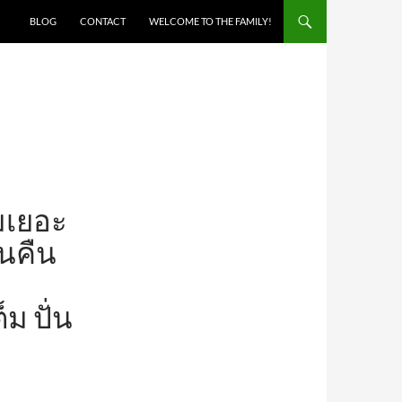
ข้ามไปยังเนื้อหา
BLOG
CONTACT
WELCOME TO THE FAMILY!
มเยอะ
ินคืน
ม ปั่น
ม