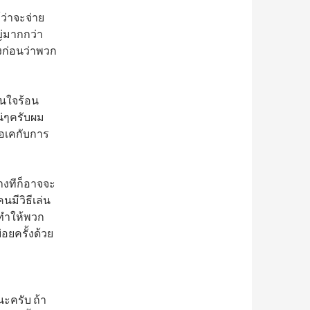
ว่าจะจ่าย
่มากกว่า
งก่อนว่าพวก
คนใจร้อน
น่ๆครับผม
โอเคกับการ
บางทีก็อาจจะ
มีวิธีเล่น
ทำให้พวก
อยครั้งด้วย
นะครับ ถ้า