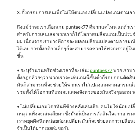
3. ตั้งกรอบการเล่นเพื่อไม่ให้ตนเองเปลี่ยนแปลงเกมตามอ
ถึงแม้ว่าจะเราเลือกเกม puntaek77 ดีมากแค่ไหน แต่ถ้าเร
สำหรับการเล่นเลย พวกเราก็ได้โอกาสเปลี่ยนเกมเป็นประจำ
ผม เนื่องจากเราบางทีอาจจะเผลอเปลี่ยนแปลงตามอารมณ
ได้เลย การตั้งกติกาเล็กๆก็จะสามารถช่วยให้พวกเราอยู๋ใ
ขึ้น
• ระบุจำนวนหรือช่วงเวลาที่จะเล่น:
puntaek77
พวกเราบาง
ตั้งกฎกล้วยๆว่า พวกเราจะเล่นเกมนี้ขั้นต่ำกี่รอบก่อนตัดสิ
มันก็สามารถที่จะช่วยให้พวกเราไม่แปลงเกมตามอารมณ์เ
รวมทั้งได้โอกาสที่เกมจะแสดงจังหวะของมันจริงๆออกมา
• ไม่เปลี่ยนเกมโดยทันทีข้างหลังเล่นเสีย: คนไม่ใช่น้อยเปล
เหตุว่าเพิ่งจะเล่นเสียมา ซึ่งมันก็เป็นการตัดสินใจจากอารม
เราหยุดคิดนิดหน่อยก่อนเปลี่ยน มันก็จะช่วยลดการเปลี่ย
จำเป็นได้มากเลยล่ะขอรับ