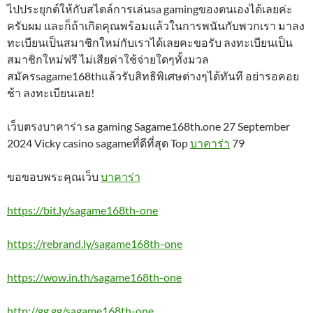
ไปประยุกต์ให้กับสไตล์การเล่นsa gamingของตนเองได้เลยค่ะ
ครับผม และก็ถ้าเกิดคุณพร้อมแล้วในการพนันกับพวกเรา มาลง
ทะเบียนเป็นสมาชิกใหม่กับเราได้เลยคะขอรับ ลงทะเบียนเป็น
สมาชิกใหม่ฟรี ไม่เสียค่าใช้จ่ายใดๆทั้งมวล
สมัครsagame168thแล้วรับสิทธิพิเศษต่างๆได้ทันที อย่ารอคอย
ช้า ลงทะเบียนเลย!
เว็บตรงบาคาร่า sa gaming Sagame168th.one 27 September
2024 Vicky casino sagameที่ดีที่สุด Top
บาคาร่า
79
ขอขอบพระคุณเว็บ
บาคาร่า
https://bit.ly/sagame168th-one
https://rebrand.ly/sagame168th-one
https://wow.in.th/sagame168th-one
http://gg.gg/sagame168th-one