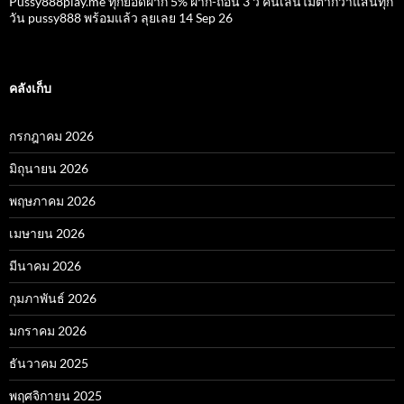
Pussy888play.me ทุกยอดฝาก 5% ฝาก-ถอน 3 วิ คนเล่นไม่ต่ำกว่าแสนทุก
วัน pussy888 พร้อมแล้ว ลุยเลย 14 Sep 26
คลังเก็บ
กรกฎาคม 2026
มิถุนายน 2026
พฤษภาคม 2026
เมษายน 2026
มีนาคม 2026
กุมภาพันธ์ 2026
มกราคม 2026
ธันวาคม 2025
พฤศจิกายน 2025