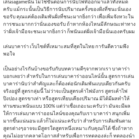
เล่นsagameนั้น ไม่ใช่ขั้นตอนการนับไพ่ที่ออกมาแล้วทั้งหมด
ครับ แม้กระนั้นเป็นวิธีการนับปริมาณครั้งของฝั่งที่ชนะนั่นเอง
ขอรับ คุณแค่ต้องเดิมพันฝั่งที่ชนะมากยิ่งกว่า เพื่อเพิ่มจังหวะใน
การชนะมากกว่านั่นเองขอรับ ถ้าหากห้องไหนมีลักษณะท่าทาง
ว่าฝั่งเจ้ามือจะชนะมากยิ่งกว่า ก็พนันแต่ฝั่งเจ้ามือนั่นเองครับผม
เล่นบาคาร่า เว็บไซต์ที่เหมาะสมที่สุดในไทย การันตีความพึง
พอใจ
เป็นอย่างไรกันบ้างขอรับกับบทความดีๆจากพวกเรา บาคาร่า
บอกเลยว่า สำหรับในการเล่นบาคาร่าออนไลน์นั้น สูตรการเล่น
บาคาร่านับว่าสำคัญและก็ต้องต่อนักเดิมพันแบบเดียวกันครับ
จริงอยู่ที่ สูตรกลุ่มนี้ ไม่ว่าจะเป็นสูตรเค้าไพ่มังกร สูตรเค้าไพ่
ปิงปอง สูตรขาเท่า หรือสูตรเทียบเคียงปริมาณ มิได้มีผลทำให้
ท่านชนะพนันแบบ 100% แต่ว่าเชื่อเถอะนะครับว่า มันจะมีผล
ให้การเล่นบาคาร่าออนไลน์ของคุณกับเรา บาคาร่า สนุกเพิ่ม
มากขึ้นแน่นอน แล้วก็ไม่แน่นะครับว่า สำหรับการเดิมพันตาม
สูตรต่างๆอาจจะมีสูตรใดสูตรหนึ่งเหมาะกับคุณก็ได้ ซึ่งถ้าหาก
คุณไม่อยากคลาดโอกาสสำหรับเพื่อการทดลองล่ะก็ ทดลองนำ