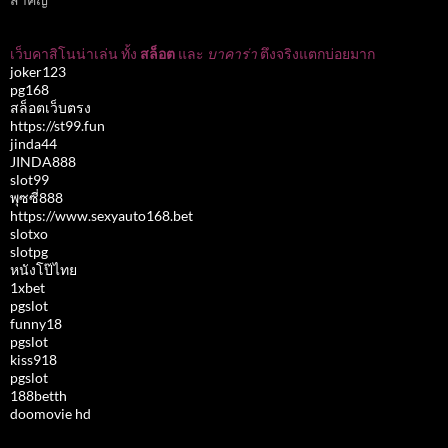
เว็บคาสิโนน่าเล่น ทั้ง
สล็อต
และ
บาคาร่า
ตึงจริงแตกบ่อยมาก
joker123
pg168
สล็อตเว็บตรง
https://st99.fun
jinda44
JINDA888
slot99
พุซซี่888
https://www.sexyauto168.bet
slotxo
slotpg
หนังโป๊ไทย
1xbet
pgslot
funny18
pgslot
kiss918
pgslot
188betth
doomovie hd