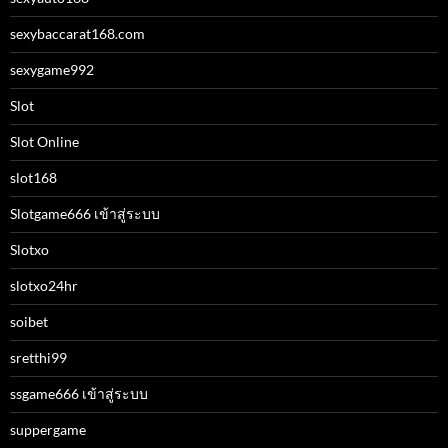
sexybaccarat168.com
sexygame992
Slot
Slot Online
slot168
Slotgame666 เข้าสู่ระบบ
Slotxo
slotxo24hr
soibet
sretthi99
ssgame666 เข้าสู่ระบบ
suppergame