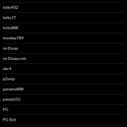
lotto432
lotto77
lotto888
monkey789
no1huay
no1huay.com
okc4
p2vvip
panama888
panda555
PG
PG Slot