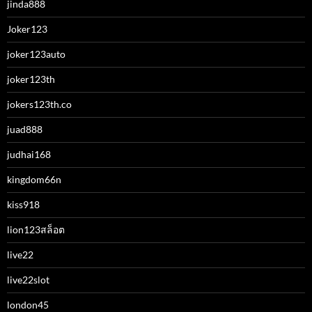
jinda888
Joker123
joker123auto
joker123th
jokers123th.co
juad888
judhai168
kingdom66n
kiss918
lion123สล็อต
live22
live22slot
london45