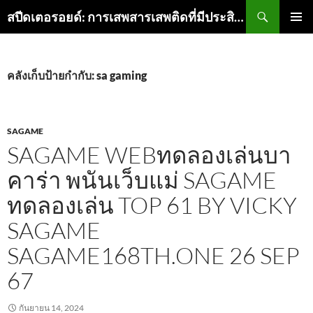
ค้นหา
สปีดเตอรอยด์: การเสพสารเสพติดที่มีประสิทธิภาพ
ข้าม
เมนูหลัก
ไป
ยัง
เนื้อหา
คลังเก็บป้ายกำกับ: sa gaming
SAGAME
SAGAME WEBทดลองเล่นบา
คาร่า พนันเว็บแม่ SAGAME
ทดลองเล่น TOP 61 BY VICKY
SAGAME
SAGAME168TH.ONE 26 SEP
67
กันยายน 14, 2024