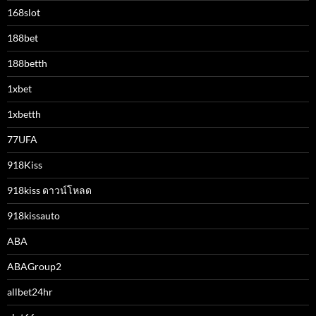
168slot
188bet
188betth
1xbet
1xbetth
77UFA
918Kiss
918kiss ดาวน์โหลด
918kissauto
ABA
ABAGroup2
allbet24hr