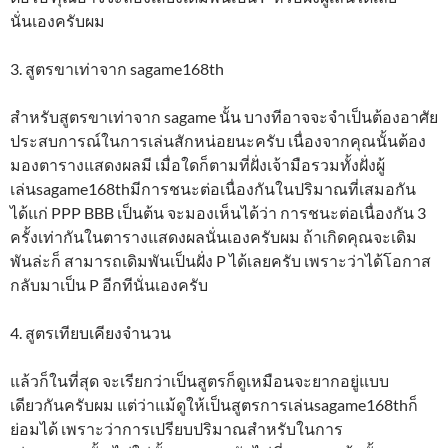
นั่นเองครับผม
3. สูตรขาเท่าจาก sagame168th
สำหรับสูตรขาเท่าจาก sagame นั้น บางทีอาจจะจำเป็นต้องอาศัย
ประสบการณ์ในการเล่นสักหน่อยนะครับ เนื่องจากคุณนั้นต้อง
มองตารางแสดงผลมี เมื่อใดก็ตามที่ฝั่งเจ้ามือรวมทั้งฝั่งผู้
เล่นsagame168thมีการชนะต่อเนื่องกันในปริมาณที่เสมอกัน
ได้แก่ PPP BBB เป็นต้น จะมองเห็นได้ว่า การชนะต่อเนื่องกัน 3
ครั้งเท่ากันในตารางแสดงผลนั่นเองครับผม ถ้าเกิดคุณจะเดิม
พันล่ะก็ สามารถเดิมพันเป็นฝั่ง P ได้เลยครับ เพราะว่าได้โอกาส
กลับมาเป็น P อีกทีนั่นเองครับ
4. สูตรเทียบเคียงจำนวน
แล้วก็ในที่สุด จะเรียกว่าเป็นสูตรก็ดูเหมือนจะยากอยู่แบบ
เดียวกันครับผม แต่ว่าแม้ดูให้เป็นสูตรการเล่นsagame168thก็
ย่อมได้ เพราะว่าการเปรียบปริมาณสำหรับในการ