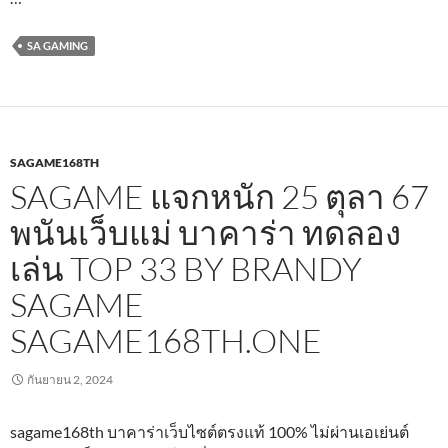
SA GAMING
SAGAME168TH
SAGAME แจกหนัก 25 ตุลา 67
พนันเว็บแม่ บาคาร่า ทดลอง
เล่น TOP 33 BY BRANDY
SAGAME
SAGAME168TH.ONE
กันยายน 2, 2024
sagame168th บาคาร่าเว็บไซต์ตรงแท้ 100% ไม่ผ่านเอเย่นต์