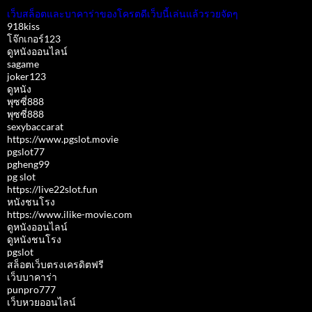
เว็บสล็อตและบาคาร่าของโครตดีเว็บนี้เล่นแล้วรวยจัดๆ
918kiss
โจ๊กเกอร์123
ดูหนังออนไลน์
sagame
joker123
ดูหนัง
พุซซี่888
พุซซี่888
sexybaccarat
https://www.pgslot.movie
pgslot77
pgheng99
pg slot
https://live22slot.fun
หนังชนโรง
https://www.ilike-movie.com
ดูหนังออนไลน์
ดูหนังชนโรง
pgslot
สล็อตเว็บตรงเครดิตฟรี
เว็บบาคาร่า
punpro777
เว็บหวยออนไลน์