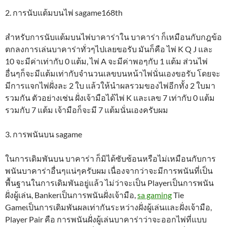
2. การนับแต้มบนไพ่ sagame168th
สำหรับการนับแต้มบนไพ่บาคาร่าใน บาคาร่า ก็เหมือนกับกฎข้อ
ตกลงการเล่นบาคาร่าทั่วๆไปเลยขอรับ มันก็คือ ไพ่ K Q J และ
10 จะมีค่าเท่ากับ 0 แต้ม, ไพ่ A จะมีค่าพอๆกับ 1 แต้ม ส่วนไพ่
อื่นๆก็จะมีแต้มเท่ากับจำนวนเลขบนหน้าไพ่นั่นเองขอรับ โดยจะ
มีการแจกไพ่ฝั่งละ 2 ใบ แล้วให้นำผลรวมของไพ่อีกทั้ง 2 ใบมา
รวมกัน ตัวอย่างเช่น ฝั่งเจ้ามือได้ไพ่ K และเลข 7 เท่ากับ 0 แต้ม
รวมกับ 7 แต้ม เจ้ามือก็จะมี 7 แต้มนั่นเองครับผม
3. การพนันบน sagame
ในการเดิมพันบน บาคาร่า ก็มิได้ซับซ้อนหรือไม่เหมือนกับการ
พนันบาคาร่าอื่นๆแน่ๆครับผม เนื่องจากว่าจะมีการพนันที่เป็น
พื้นฐานในการเดิมพันอยู่แล้ว ไม่ว่าจะเป็น Playerเป็นการพนัน
ฝั่งผู้เล่น, Bankerเป็นการพนันฝั่งเจ้ามือ,
sa gaming
Tie
Gameเป็นการเดิมพันผลเท่ากันระหว่างฝั่งผู้เล่นและฝั่งเจ้ามือ,
Player Pair คือ การพนันฝั่งผู้เล่นบาคาร่าว่าจะออกไพ่ที่แบบ