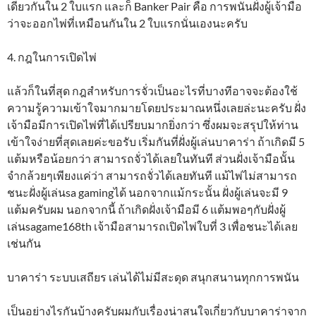
เดียวกันใน 2 ใบแรก และก็ Banker Pair คือ การพนันฝั่งผู้เจ้ามือ
ว่าจะออกไพ่ที่เหมือนกันใน 2 ใบแรกนั่นเองนะครับ
4. กฎในการเปิดไพ่
แล้วก็ในที่สุด กฎสำหรับการจั่วเป็นอะไรที่บางทีอาจจะต้องใช้
ความรู้ความเข้าใจมากมายโดยประมาณหนึ่งเลยล่ะนะครับ ฝั่ง
เจ้ามือมีการเปิดไพ่ที่ได้เปรียบมากยิ่งกว่า ซึ่งผมจะสรุปให้ท่าน
เข้าใจง่ายที่สุดเลยค่ะขอรับ เริ่มกันที่ฝั่งผู้เล่นบาคาร่า ถ้าเกิดมี 5
แต้มหรือน้อยกว่า สามารถจั่วได้เลยในทันที ส่วนฝั่งเจ้ามือนั้น
จำกล้วยๆเพียงแค่ว่า สามารถจั่วได้เลยทันที แม้ไพ่ไม่สามารถ
ชนะฝั่งผู้เล่นsa gamingได้ นอกจากแม้กระนั้น ฝั่งผู้เล่นจะมี 9
แต้มครับผม นอกจากนี้ ถ้าเกิดฝั่งเจ้ามือมี 6 แต้มพอๆกับฝั่งผู้
เล่นsagame168th เจ้ามือสามารถเปิดไพ่ใบที่ 3 เพื่อชนะได้เลย
เช่นกัน
บาคาร่า ระบบเสถียร เล่นได้ไม่มีสะดุด สนุกสนานทุกการพนัน
เป็นอย่างไรกันบ้างครับผมกับเรื่องน่าสนใจเกี่ยวกับบาคาร่าจาก