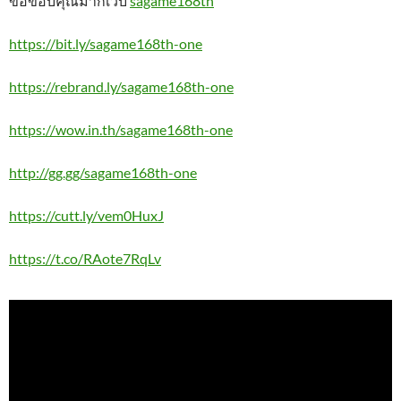
ขอขอบคุณมากเว็บ
sagame168th
https://bit.ly/sagame168th-one
https://rebrand.ly/sagame168th-one
https://wow.in.th/sagame168th-one
http://gg.gg/sagame168th-one
https://cutt.ly/vem0HuxJ
https://t.co/RAote7RqLv