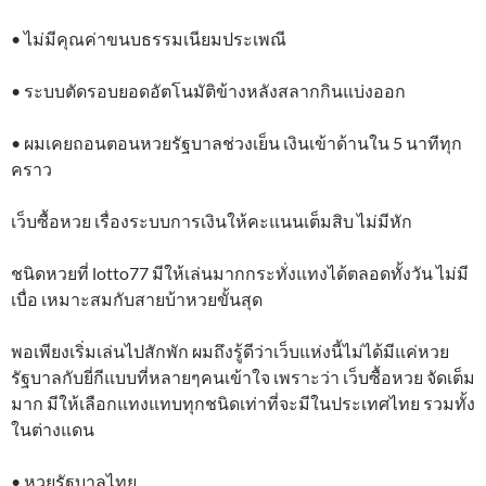
• ไม่มีคุณค่าขนบธรรมเนียมประเพณี
• ระบบตัดรอบยอดอัตโนมัติข้างหลังสลากกินแบ่งออก
• ผมเคยถอนตอนหวยรัฐบาลช่วงเย็น เงินเข้าด้านใน 5 นาทีทุก
คราว
เว็บซื้อหวย เรื่องระบบการเงินให้คะแนนเต็มสิบ ไม่มีหัก
ชนิดหวยที่ lotto77 มีให้เล่นมากกระทั่งแทงได้ตลอดทั้งวัน ไม่มี
เบื่อ เหมาะสมกับสายบ้าหวยขั้นสุด
พอเพียงเริ่มเล่นไปสักพัก ผมถึงรู้ดีว่าเว็บแห่งนี้ไม่ได้มีแค่หวย
รัฐบาลกับยี่กีแบบที่หลายๆคนเข้าใจ เพราะว่า เว็บซื้อหวย จัดเต็ม
มาก มีให้เลือกแทงแทบทุกชนิดเท่าที่จะมีในประเทศไทย รวมทั้ง
ในต่างแดน
• หวยรัฐบาลไทย