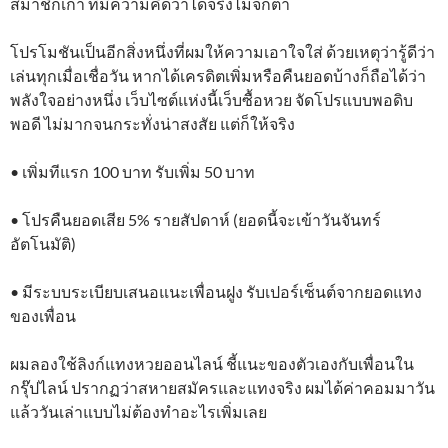
สมาชิกเก่า ที่มีความคิดว่าได้จริงไม่จกตา
โปรโมชันเป็นอีกสิ่งหนึ่งที่ผมให้ความเอาใจใส่ ด้วยเหตุว่ารู้ดีว่า
เล่นทุกเมื่อเชื่อวัน หากได้เครดิตเพิ่มหรือคืนยอดบ้างก็ถือได้ว่า
พลังใจอย่างหนึ่ง เว็บไซต์แห่งนี้เว็บซื้อหวย จัดโปรแบบพอดิบ
พอดี ไม่มากจนกระทั่งน่าสงสัย แต่ก็ให้จริง
• เพิ่มทีแรก 100 บาท รับเพิ่ม 50 บาท
• โปรคืนยอดเสีย 5% รายสัปดาห์ (ยอดนี้จะเข้าวันจันทร์
อัตโนมัติ)
• มีระบบระเบียบเสนอแนะเพื่อนฝูง รับเปอร์เซ็นต์จากยอดแทง
ของเพื่อน
ผมลองใช้ลิงก์แทงหวยออนไลน์ ชี้แนะของตัวเองกับเพื่อนใน
กรุ๊ปไลน์ ปรากฏว่าสหายสมัครและแทงจริง ผมได้ค่าคอมมาวัน
แล้ววันเล่าแบบไม่ต้องทำอะไรเพิ่มเลย