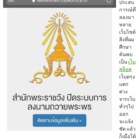
ประสบ
การณ์ที่
ลองมา
หลาย
เว็บไซต์
สิ่งที่ผม
ศึกษา
ค้นพบ
เป็น
เว็บ
สล็อต
เว็บตรง
แตก
ต่าง
จากเว็บ
ทั่วๆไป
ออก
จะแจ้ง
ชัด แล้ว
ก็เมื่อได้