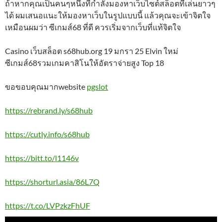
ถ้าหากคุณเป็นคนๆหนึ่งที่กำลังมองหาเว็บไซต์สล็อตที่เล่นยาวๆ
ได้ ผมเสนอแนะให้มองหาเว็บในรูปแบบนี้ แล้วคุณจะเข้าจิตใจ
เหมือนผมว่า ซีเกมส์68 ที่ดี ควรเริ่มจากเว็บที่แท้จิตใจ
Casino เว็บสล็อต s68hub.org 19 มกรา 25 Elvin ใหม่
ซีเกมส์68รวมเกมคาสิโนให้อัตราจ่ายสูง Top 18
ขอขอบคุณมากwebsite
pgslot
https://rebrand.ly/s68hub
https://cutly.info/s68hub
https://bitt.to/l1146v
https://shorturl.asia/86L7Q
https://t.co/LVPzkzFhUF