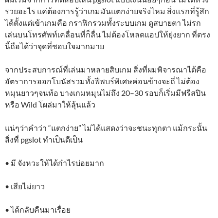
รวยอะไร แค่ต้องการรู้ว่าเกมมันแตกง่ายจริงไหม สิ่งแรกที่รู้สึก
ได้ตั้งแต่เข้าเกมคือ กราฟิกรวมทั้งระบบเกม ดูสบายตา ไม่รก
เล่นบนโทรศัพท์เคลื่อนที่ก็ลื่น ไม่ต้องโหลดแอปให้ยุ่งยาก ที่ตรง
นี้ถือได้ว่าจุดที่ชอบใจมากมาย
จากประสบการณ์ที่เล่นมาหลายสิบเกม สิ่งที่ผมพิจารณาได้คือ
อัตราการออกโบนัสรวมทั้งฟีพบร์พิเศษค่อนข้างจะถี่ ไม่ต้อง
หมุนยาวๆจนท้อ บางเกมหมุนไม่ถึง 20–30 รอบก็เริ่มมีฟรีสปิน
หรือ Wild โผล่มาให้ลุ้นแล้ว
แน่ๆว่าคำว่า “แตกง่าย” ไม่ได้แสดงว่าจะชนะทุกตา แม้กระนั้น
สิ่งที่ pgslot ทำเป็นดีเป็น
• มี จังหวะให้ได้กำไรบ่อยมาก
• เสียไม่ยาว
• ได้กลับคืนมาเรื่อย