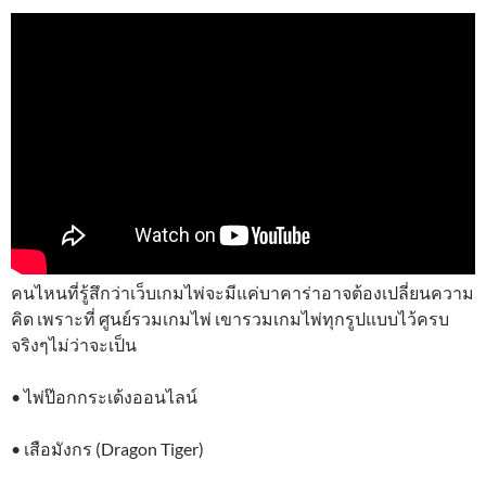
คนไหนที่รู้สึกว่าเว็บเกมไพ่จะมีแค่บาคาร่าอาจต้องเปลี่ยนความ
คิด เพราะที่ ศูนย์รวมเกมไพ่ เขารวมเกมไพ่ทุกรูปแบบไว้ครบ
จริงๆไม่ว่าจะเป็น
• ไพ่ป๊อกกระเด้งออนไลน์
• เสือมังกร (Dragon Tiger)