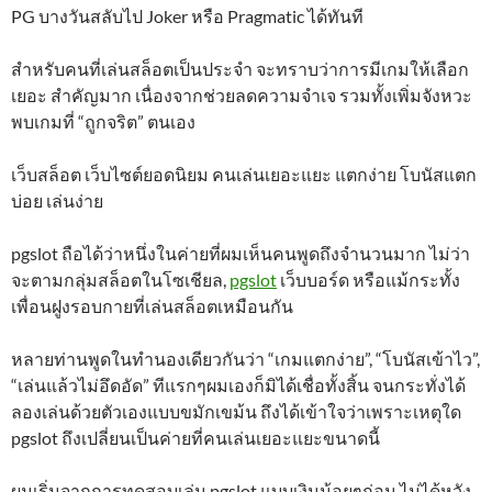
PG บางวันสลับไป Joker หรือ Pragmatic ได้ทันที
สำหรับคนที่เล่นสล็อตเป็นประจำ จะทราบว่าการมีเกมให้เลือก
เยอะ สำคัญมาก เนื่องจากช่วยลดความจำเจ รวมทั้งเพิ่มจังหวะ
พบเกมที่ “ถูกจริต” ตนเอง
เว็บสล็อต เว็บไซต์ยอดนิยม คนเล่นเยอะแยะ แตกง่าย โบนัสแตก
บ่อย เล่นง่าย
pgslot ถือได้ว่าหนึ่งในค่ายที่ผมเห็นคนพูดถึงจำนวนมาก ไม่ว่า
จะตามกลุ่มสล็อตในโซเชียล,
pgslot
เว็บบอร์ด หรือแม้กระทั้ง
เพื่อนฝูงรอบกายที่เล่นสล็อตเหมือนกัน
หลายท่านพูดในทำนองเดียวกันว่า “เกมแตกง่าย”, “โบนัสเข้าไว”,
“เล่นแล้วไม่อึดอัด” ทีแรกๆผมเองก็มิได้เชื่อทั้งสิ้น จนกระทั่งได้
ลองเล่นด้วยตัวเองแบบขมักเขม้น ถึงได้เข้าใจว่าเพราะเหตุใด
pgslot ถึงเปลี่ยนเป็นค่ายที่คนเล่นเยอะแยะขนาดนี้
ผมเริ่มจากการทดสอบเล่น pgslot แบบเงินน้อยๆก่อน ไม่ได้หวัง