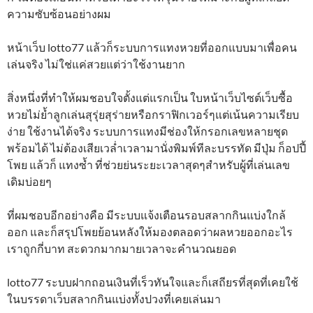
ความซับซ้อนอย่างผม
หน้าเว็บ lotto77 แล้วก็ระบบการแทงหวยที่ออกแบบมาเพื่อคน
เล่นจริง ไม่ใช่แค่สวยแต่ว่าใช้งานยาก
สิ่งหนึ่งที่ทำให้ผมชอบใจตั้งแต่แรกเป็น ใบหน้าเว็บไซต์เว็บซื้อ
หวยไม่ย้ำลูกเล่นสุรุ่ยสุร่ายหรือกราฟิกเวอร์ๆแต่เน้นความเรียบ
ง่าย ใช้งานได้จริง ระบบการแทงมีช่องให้กรอกเลขหลายชุด
พร้อมได้ ไม่ต้องเสียเวล่ำเวลามานั่งพิมพ์ทีละบรรทัด มีปุ่ม ก็อปปี้
โพย แล้วก็ แทงซ้ำ ที่ช่วยย่นระยะเวลาสุดๆสำหรับผู้ที่เล่นเลข
เดิมบ่อยๆ
ที่ผมชอบอีกอย่างคือ มีระบบแจ้งเตือนรอบสลากกินแบ่งใกล้
ออก และก็สรุปโพยย้อนหลังให้มองตลอดว่าผลหวยออกอะไร
เราถูกกี่บาท สะดวกมากมายเวลาจะคำนวณยอด
lotto77 ระบบฝากถอนเงินที่เร็วทันใจและก็เสถียรที่สุดที่เคยใช้
ในบรรดาเว็บสลากกินแบ่งทั้งปวงที่เคยเล่นมา