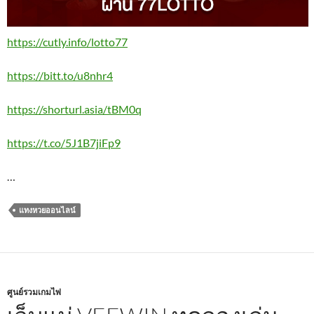
https://cutly.info/lotto77
https://bitt.to/u8nhr4
https://shorturl.asia/tBM0q
https://t.co/5J1B7jiFp9
…
แทงหวยออนไลน์
ศูนย์รวมเกมไพ่