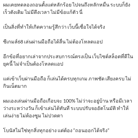
ผมเคยทดลองถอนตั้งแต่หลักร้อย ไปจนถึงหลักหมื่น ระบบก็ยัง
เร็วดังเดิม ไม่มีดึงเวลา ไม่มีข้อแก้ตัว นี่
เป็นสิ่งที่ทำให้เกิดความรู้สึกว่า เว็บนี้เชื่อใจได้จริง
ซีเกมส์68 เล่นผ่านมือถือได้ลื่น ไม่ต้องโหลดแอป
อีกข้อที่อยากเล่าจากประสบการณ์ตรงเป็น เว็บไซต์สล็อตที่ดีใน
ยุคนี้ ไม่จำเป็นต้องโหลดแอป
แค่เข้าเว็บผ่านมือถือ ก็เล่นได้ครบทุกเกม ภาพชัด เสียงครบ ไม่
กินเน็ตมาก
ผมเองเล่นผ่านมือถือเกือบจะ 100% ไม่ว่าจะอยู่บ้าน หรือมีเวลา
ว่างระหว่างวัน ก็เข้าเล่นได้ทันที ระบบปรับจออัตโนมัติ ทำให้
เล่นง่าย ไม่ต้องซูม ไม่ปวดตา
โบนัสไม่ใช่ทุกสิ่งทุกอย่าง แต่ต้อง “ถอนออกได้จริง”