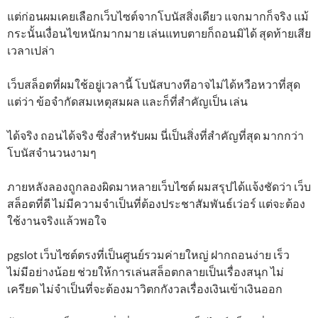
แต่ก่อนผมเคยเลือกเว็บไซต์จากโบนัสสิ่งเดียว แจกมากก็จริง แม้
กระนั้นเงื่อนไขหนักมากมาย เล่นแทบตายก็ถอนมิได้ สุดท้ายเสีย
เวลาเปล่า
เว็บสล็อตที่ผมใช้อยู่เวลานี้ โบนัสบางทีอาจไม่ได้หวือหวาที่สุด
แต่ว่า ข้อจำกัดสมเหตุสมผล และก็ที่สำคัญเป็น เล่น
ได้จริง ถอนได้จริง ซึ่งสำหรับผม นี่เป็นสิ่งที่สำคัญที่สุด มากกว่า
โบนัสจำนวนงามๆ
ภายหลังลองถูกลองผิดมาหลายเว็บไซต์ ผมสรุปได้แจ้งชัดว่า เว็บ
สล็อตที่ดี ไม่มีความจำเป็นที่ต้องประชาสัมพันธ์เว่อร์ แต่จะต้อง
ใช้งานจริงแล้วพอใจ
pgslot เว็บไซต์ตรงที่เป็นศูนย์รวมค่ายใหญ่ ฝากถอนง่าย เร็ว
ไม่มีอย่างน้อย ช่วยให้การเล่นสล็อตกลายเป็นเรื่องสนุก ไม่
เครียด ไม่จำเป็นที่จะต้องมาวิตกกังวลเรื่องเงินเข้าเงินออก