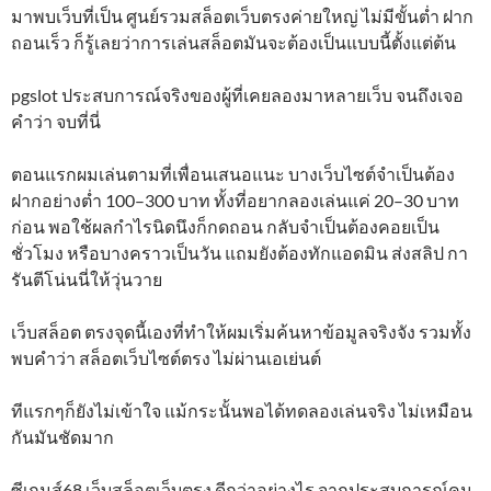
มาพบเว็บที่เป็น ศูนย์รวมสล็อตเว็บตรงค่ายใหญ่ ไม่มีขั้นต่ำ ฝาก
ถอนเร็ว ก็รู้เลยว่าการเล่นสล็อตมันจะต้องเป็นแบบนี้ตั้งแต่ต้น
pgslot ประสบการณ์จริงของผู้ที่เคยลองมาหลายเว็บ จนถึงเจอ
คำว่า จบที่นี่
ตอนแรกผมเล่นตามที่เพื่อนเสนอแนะ บางเว็บไซต์จำเป็นต้อง
ฝากอย่างต่ำ 100–300 บาท ทั้งที่อยากลองเล่นแค่ 20–30 บาท
ก่อน พอใช้ผลกำไรนิดนึงก็กดถอน กลับจำเป็นต้องคอยเป็น
ชั่วโมง หรือบางคราวเป็นวัน แถมยังต้องทักแอดมิน ส่งสลิป กา
รันตีโน่นนี่ให้วุ่นวาย
เว็บสล็อต ตรงจุดนี้เองที่ทำให้ผมเริ่มค้นหาข้อมูลจริงจัง รวมทั้ง
พบคำว่า สล็อตเว็บไซต์ตรง ไม่ผ่านเอเย่นต์
ทีแรกๆก็ยังไม่เข้าใจ แม้กระนั้นพอได้ทดลองเล่นจริง ไม่เหมือน
กันมันชัดมาก
ซีเกมส์68 เว็บสล็อตเว็บตรง ดีกว่าอย่างไร จากประสบการณ์คน