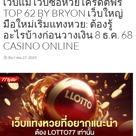
เว็บแม่ เว็บซื้อหวย เครดิตฟรี
TOP 62 BY BRYON เว็บใหญ่
มือใหม่เริ่มแทงหวย: ต้องรู้
อะไรบ้างก่อนวางเงิน 8 ธ.ค. 68
CASINO ONLINE
ธันวาคม 27, 2025