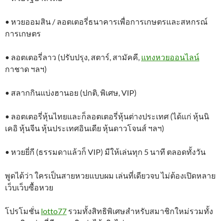
• หวยออมสิน / ลอตเตอรี่ธนาคารเพื่อการเกษตรและสหกรณ์
การเกษตร
• ลอตเตอรี่ลาว (ปรับปรุง, สตาร์, สามัคคี,
แทงหวยออนไลน์
กาชาด ฯลฯ)
• สลากกินแบ่งฮานอย (ปกติ, พิเศษ, VIP)
• ลอตเตอรี่หุ้นไทยและก็ลอตเตอรี่หุ้นต่างประเทศ (ได้แก่ หุ้นนิ
เคอิ หุ้นจีน หุ้นประเทศอินเดีย หุ้นดาวโจนส์ ฯลฯ)
• หวยยี่กี (ธรรมดาแล้วก็ VIP) มีให้เล่นทุก 5 นาที ตลอดทั้งวัน
พูดได้ว่า ใครเป็นสายหวยแบบผม เล่นที่เดียวจบ ไม่ต้องเปิดหลาย
เว็บเว็บซื้อหวย
โปรโมชั่น
lotto77
รวมทั้งสิทธิพิเศษสำหรับสมาชิกใหม่รวมทั้ง