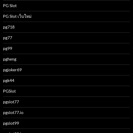
PG Slot
PG Slot เว็บใหม่
pg718
pg77
pg99
pgheng
pgjoker69
pgk44
PGSlot
pgslot77
pgslot77.io
pgslot99