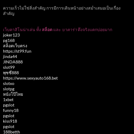
ความเร็วไม่ใช่สิ่งสำคัญ การมีการเดินหน้าอย่างสม่ำเสมอเป็นเรื่อง
สำคัญ
เว็บคาสิโนน่าเล่น ทั้ง
สล็อต
และ
บาคาร่า
ตึงจริงแตกบ่อยมาก
joker123
pg168
สล็อตเว็บตรง
https://st99.fun
jinda44
JINDA888
slot99
พุซซี่888
https://www.sexyauto168.bet
slotxo
slotpg
หนังโป๊ไทย
1xbet
pgslot
funny18
pgslot
kiss918
pgslot
188betth