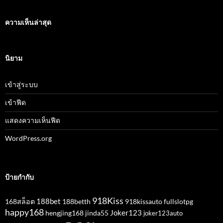
ความเห็นล่าสุด
นิยาม
เข้าสู่ระบบ
เข้าฟีด
แสดงความเห็นฟีด
WordPress.org
ป้ายกำกับ
918Kiss
188bet
168สล็อต
188betth
918kissauto
fullslotpg
happy168
Joker123
hengjing168
jinda55
joker123auto