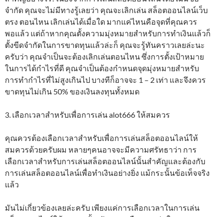
จำกัด คุณจะไม่มีทางรู้เลยว่า คุณจะเลิกเล่น สล็อตออนไลน์เว็บ
ตรง ตอนไหน เลิกเล่นได้เมื่อใด มากแค่ไหนคือจุดที่คุณควร
พอแล้ว แต่ถ้าหากคุณตั้งความมุ่งหมายสำหรับการทำเงินแล้วก็
ตั้งขีดจำกัดในการขาดทุนแล้วล่ะก็ คุณจะรู้ทันคราวเลยล่ะนะ
ครับว่า คุณจำเป็นจะต้องเลิกเล่นตอนไหน ซึ่งการตั้งเป้าหมาย
ในการได้กำไรที่ดี คุณจำเป็นต้องกำหนดจุดมุ่งหมายสำหรับ
การทำกำไรที่ไม่สูงเกินไป บางทีก็อาจจะ 1 – 2 เท่า และจึงควร
ขาดทุนไม่เกิน 50% ของเงินลงทุนทั้งหมด
3. เลือกเวลาสำหรับเพื่อการเล่น alot666 ให้สมควร
คุณควรต้องเลือกเวลาสำหรับเพื่อการเล่นสล็อตออนไลน์ให้
สมควรด้วยครับผม หลายๆคนอาจจะมีความศรัทธาว่า การ
เลือกเวลาสำหรับการเล่นสล็อตออนไลน์นั้นสำคัญและต้องกับ
การเล่นสล็อตออนไลน์เพื่อทำเงินอย่างยิ่ง แม้กระนั้นข้อเท็จจริง
แล้ว
มันไม่เกี่ยวข้องเลยล่ะครับ เพียงแค่การเลือกเวลาในการเล่น