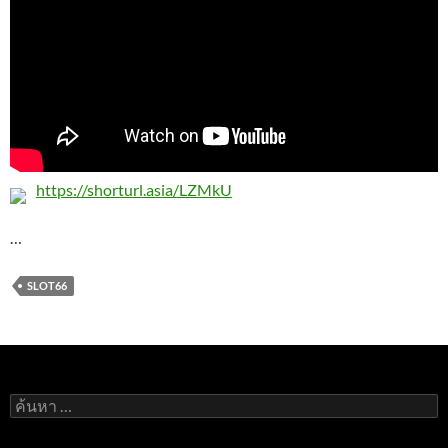
https://shorturl.asia/LZMkU
…
SLOT66
ค้นหา
สำหรับ: