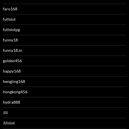
faro168
fullslot
fullslotpg
funny18
funny18.in
golden456
happy168
hengjing168
hongkong456
hydra888
Jili
Jilislot