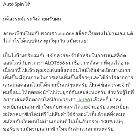
Auto Spin ได้
ก็ต้องระมัดระวังด้วยครับผม
ลงทะเบียนใหม่กับพวกเรา alot666 สล็อตเว็บตรงไม่ผ่านเอเย่นต์
ได้กำไรได้แบบฟินๆทุกวี่ทุกวัน สมัครเลย!
เป็นไงบ้างครับผมกับ 4 ข้อควรจะจำสำหรับในการเล่นสล็อต
ออนไลน์กับพวกเรา ALOT666 ผมเชื่อว่า หลังจากที่คุณได้อ่าน
เนื้อหานี้ไปแล้ว คุณจะเล่นสล็อตออนไลน์ได้อย่างเบิกบานมาก
เพิ่มขึ้น มีคุณภาพในการเล่นเพิ่มขึ้นเรื่อยๆ และได้กำไรจากการ
เล่นสล็อตออนไลน์ได้มากขึ้นแน่ๆนะครับ เป็น 4 ข้อควรจะจำที่
ผมชี้แนะให้ทดลองนำไปประยุกต์กันเลยล่ะนะครับ สำหรับผู้ใดที่
อยากเล่นสล็อตออนไลน์กับพวกเรา
slot66
แล้วล่ะก็ มาลง
ทะเบียนเป็นสมาชิกใหม่กับพวกเราได้เลยจ้าขอรับ ลงทะเบียน
สมัครสมาชิกใหม่ฟรี ไม่เสียค่าใช้จ่ายอะไรก็แล้วแต่ทั้งหมด
สมัครกับเว็บตรงไม่ผ่านเอเย่นต์ ไม่เป็นอันตราย 100% แน่ๆ
ขอรับ มาสมัครเป็นสมาชิกใหม่กันจำนวนมากนะครับ