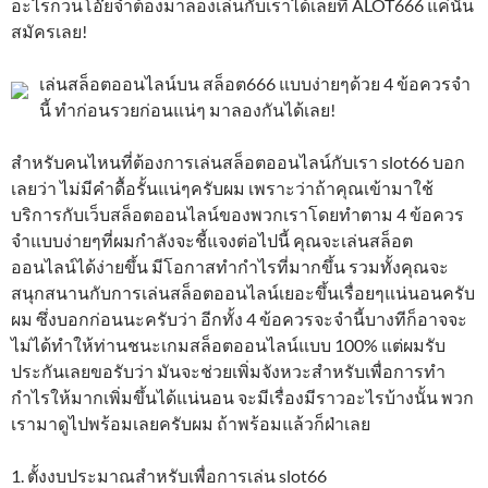
อะไรกวนโอ๊ยจำต้องมาลองเล่นกับเราได้เลยที่ ALOT666 แค่นั้น
สมัครเลย!
เล่นสล็อตออนไลน์บน สล็อต666 แบบง่ายๆด้วย 4 ข้อควรจำ
นี้ ทำก่อนรวยก่อนแน่ๆ มาลองกันได้เลย!
สำหรับคนไหนที่ต้องการเล่นสล็อตออนไลน์กับเรา slot66 บอก
เลยว่า ไม่มีคำดื้อรั้นแน่ๆครับผม เพราะว่าถ้าคุณเข้ามาใช้
บริการกับเว็บสล็อตออนไลน์ของพวกเราโดยทำตาม 4 ข้อควร
จำแบบง่ายๆที่ผมกำลังจะชี้แจงต่อไปนี้ คุณจะเล่นสล็อต
ออนไลน์ได้ง่ายขึ้น มีโอกาสทำกำไรที่มากขึ้น รวมทั้งคุณจะ
สนุกสนานกับการเล่นสล็อตออนไลน์เยอะขึ้นเรื่อยๆแน่นอนครับ
ผม ซึ่งบอกก่อนนะครับว่า อีกทั้ง 4 ข้อควรจะจำนี้บางทีก็อาจจะ
ไม่ได้ทำให้ท่านชนะเกมสล็อตออนไลน์แบบ 100% แต่ผมรับ
ประกันเลยขอรับว่า มันจะช่วยเพิ่มจังหวะสำหรับเพื่อการทำ
กำไรให้มากเพิ่มขึ้นได้แน่นอน จะมีเรื่องมีราวอะไรบ้างนั้น พวก
เรามาดูไปพร้อมเลยครับผม ถ้าพร้อมแล้วก็ฝ่าเลย
1. ตั้งงบประมาณสำหรับเพื่อการเล่น slot66