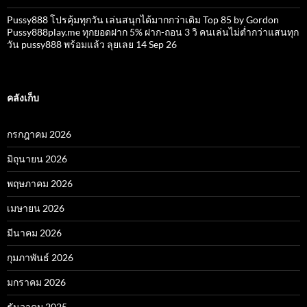
Pussy888 โปรคุ้มทุกวัน เล่นสนุกได้มากกว่าเดิม Top 85 by Gordon
Pussy888play.me ทุกยอดฝาก 5% ฝาก-ถอน 3 วิ คนเล่นไม่ต่ำกว่าแสนทุก
วัน pussy888 พร้อมแล้ว ลุยเลย 14 Sep 26
คลังเก็บ
กรกฎาคม 2026
มิถุนายน 2026
พฤษภาคม 2026
เมษายน 2026
มีนาคม 2026
กุมภาพันธ์ 2026
มกราคม 2026
ธันวาคม 2025