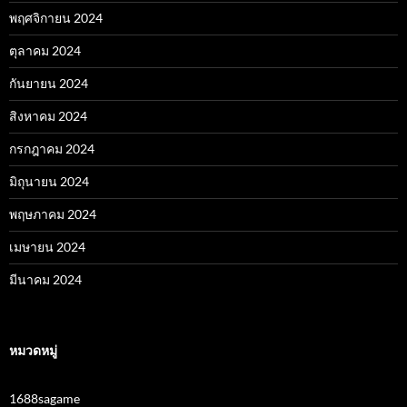
พฤศจิกายน 2024
ตุลาคม 2024
กันยายน 2024
สิงหาคม 2024
กรกฎาคม 2024
มิถุนายน 2024
พฤษภาคม 2024
เมษายน 2024
มีนาคม 2024
หมวดหมู่
1688sagame