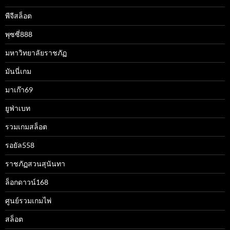
พีจีสล็อต
พุซซี่888
มหาวิทยาลัยราชภัฏ
มันนี่เกม
มาเก๊า69
ยูฟ่าเบท
รวมเกมสล็อต
รอยัล558
ราชภัฏสวนสุนันทา
ล็อกดาวน์168
ศูนย์รวมเกมไพ่
สล็อต