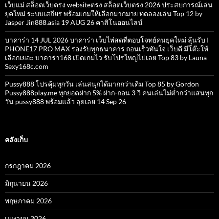
เว็บแม่ สล็อตเว็บตรง websiteตรง สล็อตเว็บตรง 2026 ประสบการณ์เล่น
ยุคใหม่ ระบบเสถียร พร้อมเกมให้เลือกมากมาย ทดลองเล่น Top 12 by
Jasper Jin888.asia 19 AUG 26 คาสิโนออนไลน์
บาคาร่า 14 JUL 2026 บาคาร่า เว็บไพ่สดที่ตอบโจทย์คนยุคใหม่ ลุ้นรับ I
PHONE17 PRO MAX รองรับทุกธนาคาร ถอนเร็วทันใจ เว็บดี มีโต๊ะให้
เลือกเยอะ บาคาร่า168 เปิดเกมไว รับโปรใหญ่ไปเลย Top 83 by Launa
Sexy168c.com
Pussy888 โปรคุ้มทุกวัน เล่นสนุกได้มากกว่าเดิม Top 85 by Gordon
Pussy888play.me ทุกยอดฝาก 5% ฝาก-ถอน 3 วิ คนเล่นไม่ต่ำกว่าแสนทุก
วัน pussy888 พร้อมแล้ว ลุยเลย 14 Sep 26
คลังเก็บ
กรกฎาคม 2026
มิถุนายน 2026
พฤษภาคม 2026
เมษายน 2026