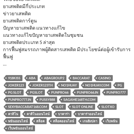
ยาเสพติดมีกี่ประเภท
ข่าวยาเสพติด
ยาเสพติดการ์ตูน
ปัญหายาเสพติด แนวทางแก้ไข
แนวทางแก้ไขปัญหายาเสพติดในชุมชน
ยาเสพติดประเภท 5 ล่าสุด
การฟื้นฟูสมรรถภาพผู้ติดสารเสพติด มีประโยชน์ต่อผู้เข้ารับการ
ฟื้นฟู
…
918KISS
ABA
ABAGROUP2
BACCARAT
CASINO
JOKER123
JOKER123TH
NO1HUAY
NO1HUAY.COM
PG
PG SLOT
PGSLOT
PUNPRO66
PUNPRO66.IN
PUNPRO777
PUNPRO777.IN
PUSSY888
SAGAME168TH.COM
SEXYBACCARAT168.COM
SLOT
SLOT ONLINE
SLOTXO
คาสิโน
คาสิโนออนไลน์
บาคาร่า
บาคาร่าออนไลน์
พนันออนไลน์
สล็อต
สล็อตออนไลน์
เกมยิงปลา
เว็บพนัน
เว็บพนันออนไลน์