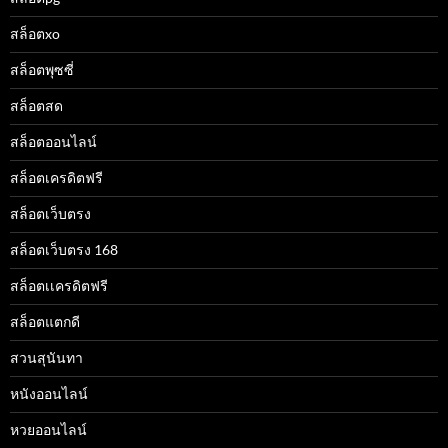
สล็อตxo
สล็อตพุซซี่
สล็อตสด
สล็อตออนไลน์
สล็อตเครดิตฟรี
สล็อตเว็บตรง
สล็อตเว็บตรง 168
สล็อตเเครดิตฟรี
สล็อตแตกดี
สวนสุนันทา
หนังออนไลน์
หวยออนไลน์