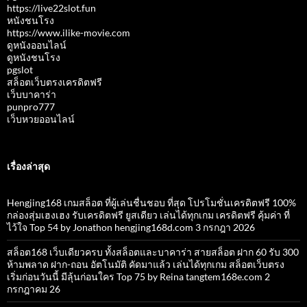
https://live22slot.fun
หนังชนโรง
https://www.ilike-movie.com
ดูหนังออนไลน์
ดูหนังชนโรง
pgslot
สล็อตเว็บตรงเครดิตฟรี
เว็บบาคาร่า
punpro777
เว็บหวยออนไลน์
เรื่องล่าสุด
Hengjing168 เกมสล็อต ที่ผู้เล่นชื่นชอบ ที่สุด โปรโมชั่นเครดิตฟรี 100%
กล่องสุ่มเฮงเฮง รับเครดิตฟรี ยูสเดียว เล่นได้ทุกเกม เครดิตฟรี คุ้มค่า ที่
ไว้ใจ Top 54 by Jonathon hengjing168d.com 3 กรกฎา 2026
สล็อต168 เว็บเดียวครบ ทั้งสล็อตและบาคาร่า สายสล็อต ฝาก 60 รับ 300
ห้ามพลาด ฝาก-ถอน อัตโนมัติ คัดมาแล้ว เล่นได้ทุกเกม สล็อตเว็บตรง
เริ่มก่อนวันนี้ มีลุ้นก่อนใคร Top 75 by Reina tangtem168e.com 2
กรกฎาคม 26