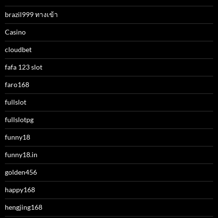
brazil999 ทางเข้า
Casino
cloudbet
fafa 123 slot
faro168
fullslot
fullslotpg
funny18
funny18.in
golden456
happy168
hengjing168