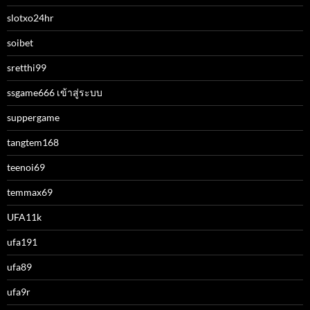
slotxo24hr
soibet
sretthi99
ssgame666 เข้าสู่ระบบ
suppergame
tangtem168
teenoi69
temmax69
UFA11k
ufa191
ufa89
ufa9r