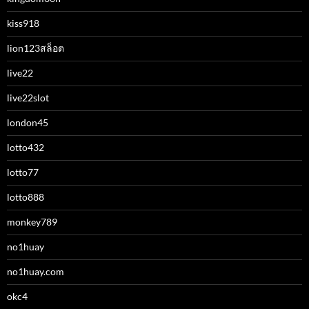
kiss918
lion123สล็อต
live22
live22slot
london45
lotto432
lotto77
lotto888
monkey789
no1huay
no1huay.com
okc4