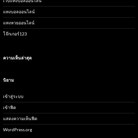
เว็บแทงบอลออนไลน์
แทงบอลออนไลน์
แทงหวยออนไลน์
โจ๊กเกอร์123
ความเห็นล่าสุด
นิยาม
เข้าสู่ระบบ
เข้าฟีด
แสดงความเห็นฟีด
WordPress.org