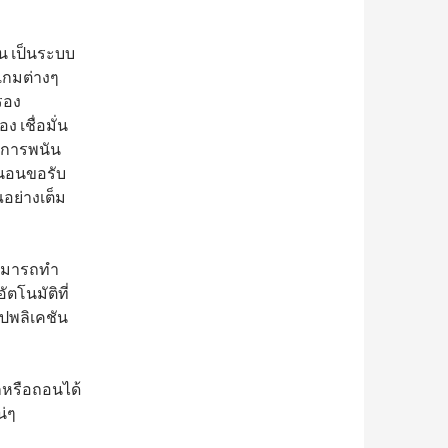
น เป็นระบบ
ยเกมต่างๆ
รอง
 เชื่อมั่น
์การพนัน
่นอนขอรับ
ณอย่างเต็ม
สามารถทำ
ตโนมัติที่
ปพลิเคชัน
หรือถอนได้
น่ๆ