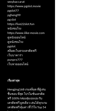
sexybaccarat
https://www.pgslot.movie
pgslot77
pgheng99
pg slot
https://live22slot.fun
หนังชนโรง
https://www.ilike-movie.com
ดูหนังออนไลน์
ดูหนังชนโรง
pgslot
สล็อตเว็บตรงเครดิตฟรี
เว็บบาคาร่า
punpro777
เว็บหวยออนไลน์
เรื่องล่าสุด
Hengjing168 เกมสล็อต ที่ผู้เล่น
ชื่นชอบ ที่สุด โปรโมชั่นเครดิต
ฟรี 100% กล่องสุ่มเฮงเฮง รับ
เครดิตฟรี ยูสเดียว เล่นได้ทุกเกม
เครดิตฟรี คุ้มค่า ที่ไว้ใจ Top 54