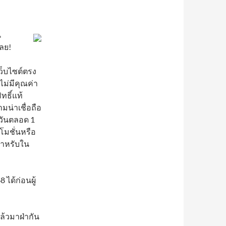
น
ลย!
ว็บไซต์ตรง
ไม่มีคุณค่า
ทธิ์แท้
น่าเชื่อถือ
กวันตลอด 1
โมชั่นหรือ
สำหรับใน
 ได้ก่อนผู้
ล้วมาฝ่ากัน