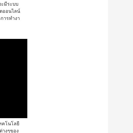
จะมีระบบ
อตออนไลน์
ลักการทำงา
เทคโนโลยี
มต่างๆของ