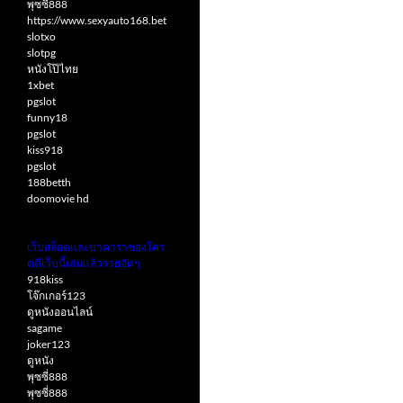
พุซซี่888
https://www.sexyauto168.bet
slotxo
slotpg
หนังโป๊ไทย
1xbet
pgslot
funny18
pgslot
kiss918
pgslot
188betth
doomovie hd
เว็บสล็อตและบาคาร่าของโคร
ตดีเว็บนี้เล่นแล้วรวยจัดๆ
918kiss
โจ๊กเกอร์123
ดูหนังออนไลน์
sagame
joker123
ดูหนัง
พุซซี่888
พุซซี่888