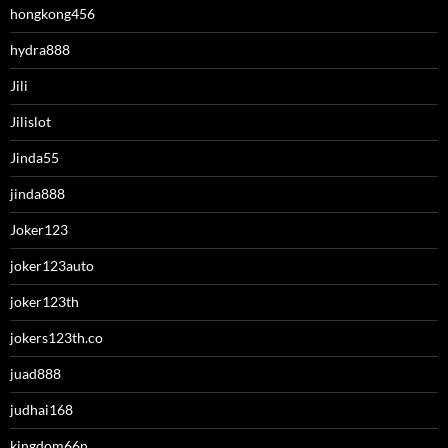
hongkong456
hydra888
Jili
Jilislot
Jinda55
jinda888
Joker123
joker123auto
joker123th
jokers123th.co
juad888
judhai168
kingdom66n