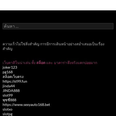
ค้นหา
สำหรับ:
ความเร็วไม่ใช่สิ่งสำคัญ การมีการเดินหน้าอย่างสม่ำเสมอเป็นเรื่อง
สำคัญ
เว็บคาสิโนน่าเล่น ทั้ง
สล็อต
และ
บาคาร่า
ตึงจริงแตกบ่อยมาก
joker123
pg168
สล็อตเว็บตรง
https://st99.fun
jinda44
JINDA888
slot99
พุซซี่888
https://www.sexyauto168.bet
slotxo
slotpg