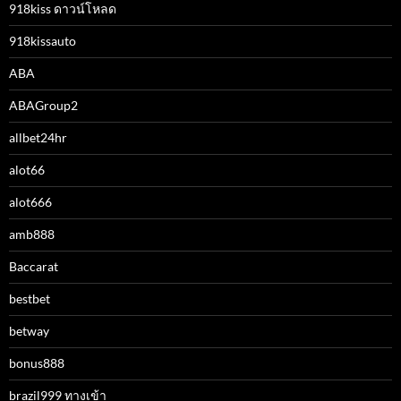
918kiss ดาวน์โหลด
918kissauto
ABA
ABAGroup2
allbet24hr
alot66
alot666
amb888
Baccarat
bestbet
betway
bonus888
brazil999 ทางเข้า