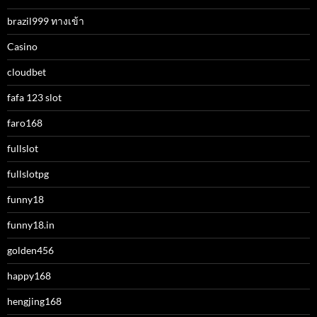
brazil999 ทางเข้า
Casino
cloudbet
fafa 123 slot
faro168
fullslot
fullslotpg
funny18
funny18.in
golden456
happy168
hengjing168