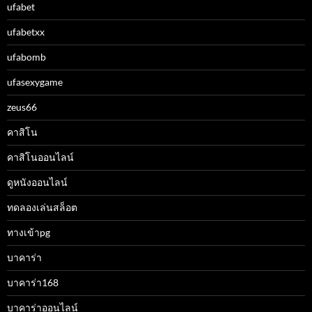
ufabet
ufabetxx
ufabomb
ufasexygame
zeus66
คาสิโน
คาสิโนออนไลน์
ดูหนังออนไลน์
ทดลองเล่นสล็อต
ทางเข้าpg
บาคาร่า
บาคาร่า168
บาคาร่าออนไลน์