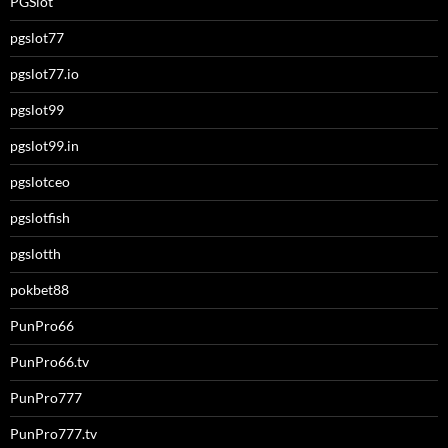
PGSlot
pgslot77
pgslot77.io
pgslot99
pgslot99.in
pgslotceo
pgslotfish
pgslotth
pokbet88
PunPro66
PunPro66.tv
PunPro777
PunPro777.tv