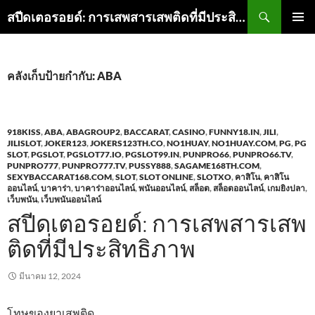
ค้นหา
สปีดเตอรอยด์: การเสพสารเสพติดที่มีประสิทธิภาพ
ข้าม
เมนูหลัก
ไป
ยัง
เนื้อหา
คลังเก็บป้ายกำกับ: ABA
918KISS
,
ABA
,
ABAGROUP2
,
BACCARAT
,
CASINO
,
FUNNY18.IN
,
JILI
,
JILISLOT
,
JOKER123
,
JOKERS123TH.CO
,
NO1HUAY
,
NO1HUAY.COM
,
PG
,
PG
SLOT
,
PGSLOT
,
PGSLOT77.IO
,
PGSLOT99.IN
,
PUNPRO66
,
PUNPRO66.TV
,
PUNPRO777
,
PUNPRO777.TV
,
PUSSY888
,
SAGAME168TH.COM
,
SEXYBACCARAT168.COM
,
SLOT
,
SLOT ONLINE
,
SLOTXO
,
คาสิโน
,
คาสิโน
ออนไลน์
,
บาคาร่า
,
บาคาร่าออนไลน์
,
พนันออนไลน์
,
สล็อต
,
สล็อตออนไลน์
,
เกมยิงปลา
,
เว็บพนัน
,
เว็บพนันออนไลน์
สปีดเตอรอยด์: การเสพสารเสพ
ติดที่มีประสิทธิภาพ
มีนาคม 12, 2024
โทษของยาเสพติด