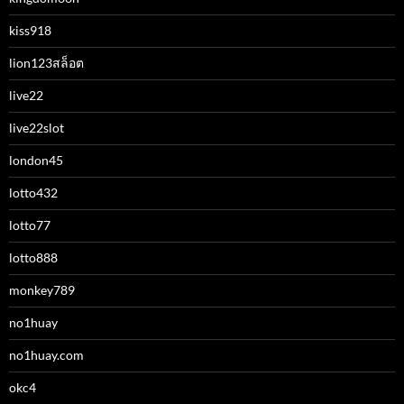
kiss918
lion123สล็อต
live22
live22slot
london45
lotto432
lotto77
lotto888
monkey789
no1huay
no1huay.com
okc4