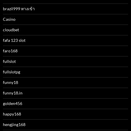
brazil999 ทางเข้า
Casino
cloudbet
fafa 123 slot
faro168
fullslot
fullslotpg
funny18
funny18.in
golden456
happy168
hengjing168