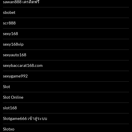
sawan888 เครดิตฟรี
sbobet
scr888
sexy168
sexy168vip
sexyauto168
sexybaccarat168.com
sexygame992
Slot
Slot Online
slot168
Slotgame666 เข้าสู่ระบบ
Slotxo