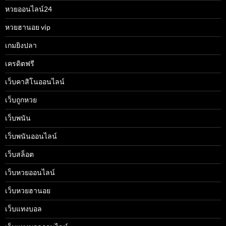
หวยออนไลน์24
หวยฮานอย vip
เกมยิงปลา
เครดิตฟรี
เว็บคาสิโนออนไลน์
เว็บถูกหวย
เว็บพนัน
เว็บพนันออนไลน์
เว็บสล็อต
เว็บหวยออนไลน์
เว็บหวยฮานอย
เว็บแทงบอล