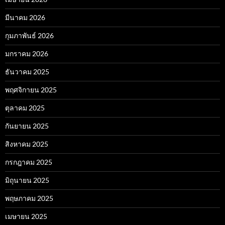
มีนาคม 2026
กุมภาพันธ์ 2026
มกราคม 2026
ธันวาคม 2025
พฤศจิกายน 2025
ตุลาคม 2025
กันยายน 2025
สิงหาคม 2025
กรกฎาคม 2025
มิถุนายน 2025
พฤษภาคม 2025
เมษายน 2025