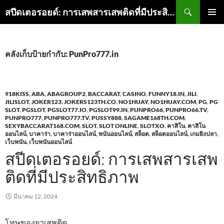
ค้นหา
สปีดเตอรอยด์: การเสพสารเสพติดที่มีประสิทธิภาพ
ข้าม
เมนูหลัก
ไป
ยัง
เนื้อหา
คลังเก็บป้ายกำกับ: PunPro777.in
918KISS
,
ABA
,
ABAGROUP2
,
BACCARAT
,
CASINO
,
FUNNY18.IN
,
JILI
,
JILISLOT
,
JOKER123
,
JOKERS123TH.CO
,
NO1HUAY
,
NO1HUAY.COM
,
PG
,
PG
SLOT
,
PGSLOT
,
PGSLOT77.IO
,
PGSLOT99.IN
,
PUNPRO66
,
PUNPRO66.TV
,
PUNPRO777
,
PUNPRO777.TV
,
PUSSY888
,
SAGAME168TH.COM
,
SEXYBACCARAT168.COM
,
SLOT
,
SLOT ONLINE
,
SLOTXO
,
คาสิโน
,
คาสิโน
ออนไลน์
,
บาคาร่า
,
บาคาร่าออนไลน์
,
พนันออนไลน์
,
สล็อต
,
สล็อตออนไลน์
,
เกมยิงปลา
,
เว็บพนัน
,
เว็บพนันออนไลน์
สปีดเตอรอยด์: การเสพสารเสพ
ติดที่มีประสิทธิภาพ
มีนาคม 12, 2024
โทษของยาเสพติด