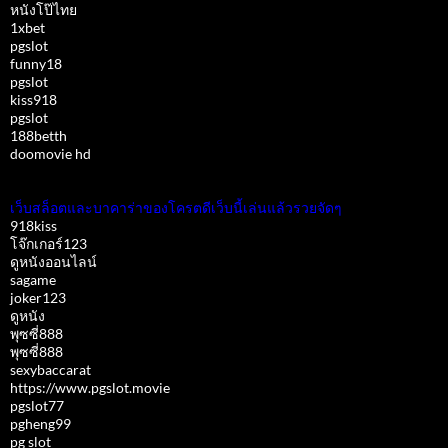
หนังโป๊ไทย
1xbet
pgslot
funny18
pgslot
kiss918
pgslot
188betth
doomovie hd
เว็บสล็อตและบาคาร่าของโครตดีเว็บนี้เล่นแล้วรวยจัดๆ
918kiss
โจ๊กเกอร์123
ดูหนังออนไลน์
sagame
joker123
ดูหนัง
พุซซี่888
พุซซี่888
sexybaccarat
https://www.pgslot.movie
pgslot77
pgheng99
pg slot