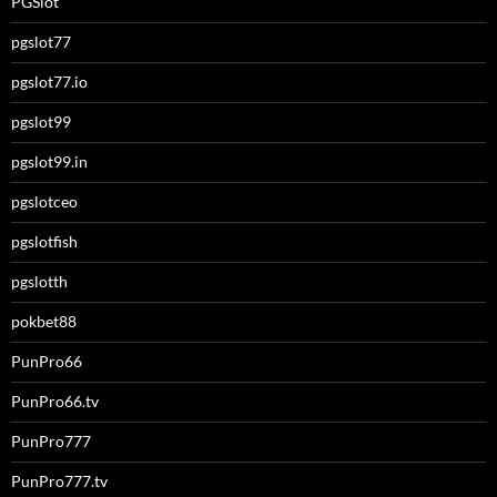
PGSlot
pgslot77
pgslot77.io
pgslot99
pgslot99.in
pgslotceo
pgslotfish
pgslotth
pokbet88
PunPro66
PunPro66.tv
PunPro777
PunPro777.tv