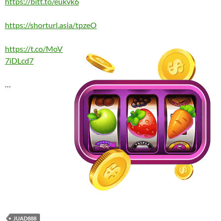
https://bitt.to/eukvk6
https://shorturl.asia/tpzeO
https://t.co/MoV
7iDLcd7
…
JUAD888