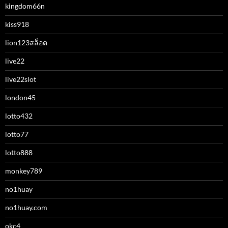
kingdom66n
kiss918
lion123สล็อต
live22
live22slot
london45
lotto432
lotto77
lotto888
monkey789
no1huay
no1huay.com
okc4