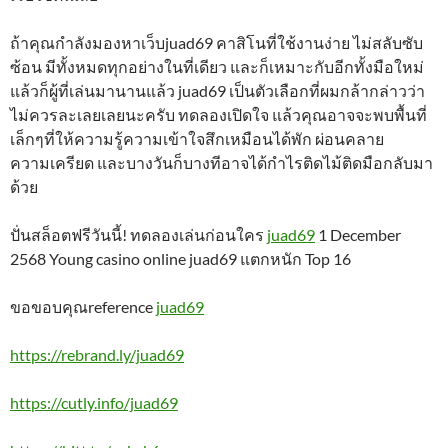
ถ้าคุณกำลังมองหาเว็บjuad69 คาสิโนที่ใช้งานง่าย ไม่สลับซับ
ซ้อน มีทั้งหมดทุกอย่างในที่เดียว และก็เหมาะกับอีกทั้งมือใหม่
แล้วก็ผู้ที่เล่นมานานแล้ว juad69 เป็นตัวเลือกที่ผมกล้ากล่าวว่า
ไม่ควรละเลยเลยนะครับ ทดลองเปิดใจ แล้วคุณอาจจะพบพื้นที่
เล็กๆที่ให้ความรู้ความเข้าใจสึกเหมือนได้พัก ผ่อนคลาย
ความเครียด และบางวันก็บางทีอาจได้กำไรติดไม้ติดมือกลับมา
ด้วย
ปั่นสล็อตฟรีวันนี้! ทดลองเล่นก่อนใคร
juad69
1 December
2568 Young casino online juad69 แตกหนัก Top 16
ขอขอบคุณreference
juad69
https://rebrand.ly/juad69
https://cutly.info/juad69