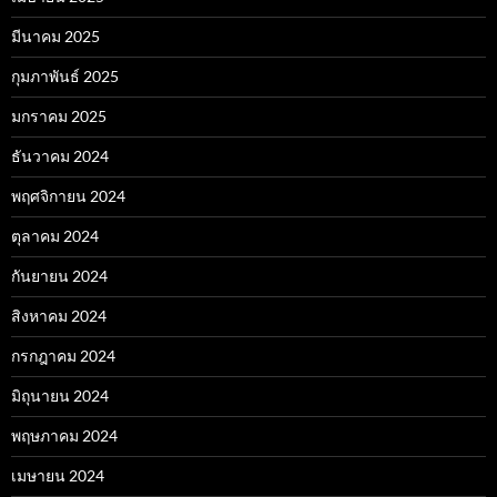
มีนาคม 2025
กุมภาพันธ์ 2025
มกราคม 2025
ธันวาคม 2024
พฤศจิกายน 2024
ตุลาคม 2024
กันยายน 2024
สิงหาคม 2024
กรกฎาคม 2024
มิถุนายน 2024
พฤษภาคม 2024
เมษายน 2024