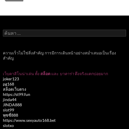
ค้นหา
สำหรับ:
ความเร็วไม่ใช่สิ่งสำคัญ การมีการเดินหน้าอย่างสม่ำเสมอเป็นเรื่อง
สำคัญ
เว็บคาสิโนน่าเล่น ทั้ง
สล็อต
และ
บาคาร่า
ตึงจริงแตกบ่อยมาก
joker123
pg168
สล็อตเว็บตรง
https://st99.fun
jinda44
JINDA888
slot99
พุซซี่888
https://www.sexyauto168.bet
slotxo