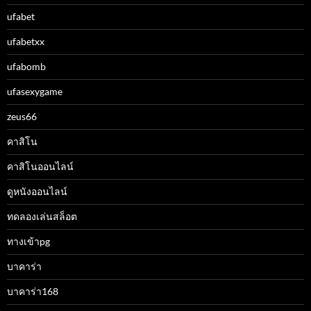
ufabet
ufabetxx
ufabomb
ufasexygame
zeus66
คาสิโน
คาสิโนออนไลน์
ดูหนังออนไลน์
ทดลองเล่นสล็อต
ทางเข้าpg
บาคาร่า
บาคาร่า168