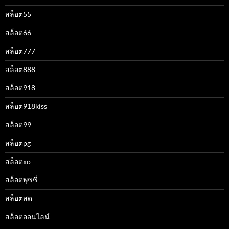
สล็อต55
สล็อต66
สล็อต777
สล็อต888
สล็อต918
สล็อต918kiss
สล็อต99
สล็อตpg
สล็อตxo
สล็อตพุซซี่
สล็อตสด
สล็อตออนไลน์