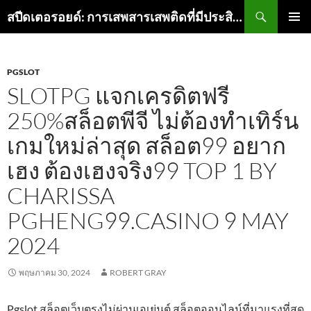
ค้นหา
สปีดเตอรอยด์: การเสพสารเสพติดที่มีประสิทธิภาพ
ข้าม
เมนูหลัก
ไป
ยัง
เนื้อหา
PGSLOT
SLOTPG แจกเครดิตฟรี
250%สล็อตพีจี ไม่ต้องทำเทิร์น
เกมใหม่ล่าสุด สล็อต99 อยาก
เฮง ต้องเฮงจริง99 TOP 1 BY
CHARISSA
PGHENG99.CASINO 9 MAY
2024
พฤษภาคม 30, 2024
ROBERT GRAY
Pgslot สล็อตเว็บตรงไม่ผ่านเอเย่นต์ สล็อตออนไลน์ที่มาแรงที่สุด