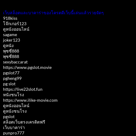
เว็บสล็อตและบาคาร่าของโครตดีเว็บนี้เล่นแล้วรวยจัดๆ
918kiss
โจ๊กเกอร์123
ดูหนังออนไลน์
sagame
joker123
ดูหนัง
พุซซี่888
พุซซี่888
sexybaccarat
https://www.pgslot.movie
pgslot77
pgheng99
pg slot
https://live22slot.fun
หนังชนโรง
https://www.ilike-movie.com
ดูหนังออนไลน์
ดูหนังชนโรง
pgslot
สล็อตเว็บตรงเครดิตฟรี
เว็บบาคาร่า
punpro777