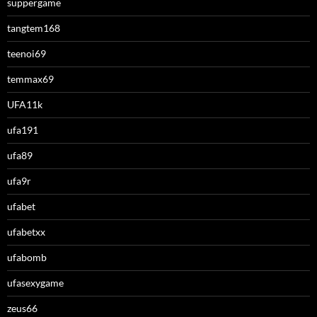
suppergame
tangtem168
teenoi69
temmax69
UFA11k
ufa191
ufa89
ufa9r
ufabet
ufabetxx
ufabomb
ufasexygame
zeus66