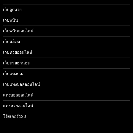
เว็บถูกหวย
เว็บพนัน
เว็บพนันออนไลน์
เว็บสล็อต
เว็บหวยออนไลน์
เว็บหวยฮานอย
เว็บแทงบอล
เว็บแทงบอลออนไลน์
แทงบอลออนไลน์
แทงหวยออนไลน์
โจ๊กเกอร์123