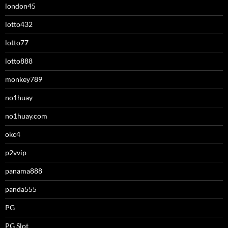
london45
lotto432
lotto77
lotto888
monkey789
no1huay
no1huay.com
okc4
p2vvip
panama888
panda555
PG
PG Slot