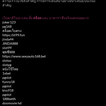
ความเร็วไม่ใช่สิ่งสำคัญ การมีการเดินหน้าอย่างสม่ำเสมอเป็นเรื่อง
สำคัญ
เว็บคาสิโนน่าเล่น ทั้ง
สล็อต
และ
บาคาร่า
ตึงจริงแตกบ่อยมาก
joker123
pg168
สล็อตเว็บตรง
https://st99.fun
jinda44
JINDA888
slot99
พุซซี่888
https://www.sexyauto168.bet
slotxo
slotpg
หนังโป๊ไทย
1xbet
pgslot
funny18
pgslot
kiss918
pgslot
188betth
doomovie hd