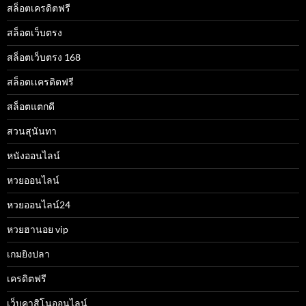
สล็อตเครดิตฟรี
สล็อตเว็บตรง
สล็อตเว็บตรง 168
สล็อตเเครดิตฟรี
สล็อตแตกดี
สวนสุนันทา
หนังออนไลน์
หวยออนไลน์
หวยออนไลน์24
หวยฮานอย vip
เกมยิงปลา
เครดิตฟรี
เว็บคาสิโนออนไลน์