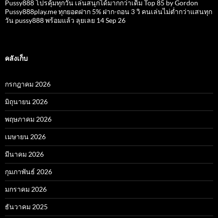
Pussy888 โปรคุ้มทุกวัน เล่นสนุกได้มากกว่าเดิม Top 85 by Gordon
Pussy888play.me ทุกยอดฝาก 5% ฝาก-ถอน 3 วิ คนเล่นไม่ต่ำกว่าแสนทุก
วัน pussy888 พร้อมแล้ว ลุยเลย 14 Sep 26
คลังเก็บ
กรกฎาคม 2026
มิถุนายน 2026
พฤษภาคม 2026
เมษายน 2026
มีนาคม 2026
กุมภาพันธ์ 2026
มกราคม 2026
ธันวาคม 2025