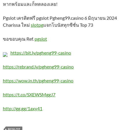
หากพร้อมและก็ทดลองเลย!
Pgslot เครดิตฟรี pgslot Pgheng99.casino 6 มิถุนายน 2024
Charissa ใหม่
slotpg
แจกโบนัสทุกซีซั่น Top 73
ขอขอบคุณ Ref.
pgslot
https://bit.ly/pgheng99-casino
https://rebrand.ly/pgheng99-casino
https://wow.in.th/pgheng99-casino
https://t.co/SXEWSMggJ7
http://gg.gg/1axy41
PGSLOT