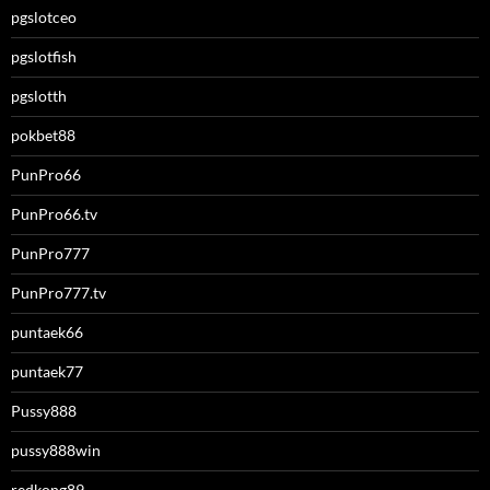
pgslotceo
pgslotfish
pgslotth
pokbet88
PunPro66
PunPro66.tv
PunPro777
PunPro777.tv
puntaek66
puntaek77
Pussy888
pussy888win
redkong89