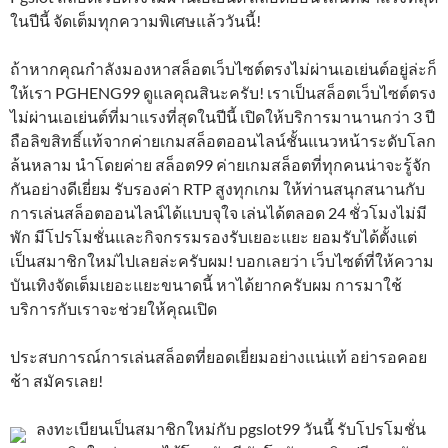
ในปีนี้ จัดเต็มทุกความพิเศษแล้ววันนี้!
ถ้าหากคุณกำลังมองหาสล็อตเว็บไซต์ตรงไม่ผ่านเอเย่นต์อยู่ล่ะก็
ให้เรา PGHENG99 ดูแลคุณสินะครับ! เราเป็นสล็อตเว็บไซต์ตรง
ไม่ผ่านเอเย่นต์ที่มาแรงที่สุดในปีนี้ เปิดให้บริการมานานกว่า 3 ปี
ถือลิขสิทธิ์แท้จากค่ายเกมสล็อตออนไลน์ชั้นแนวหน้าระดับโลก
ล้นหลาม นำโดยค่าย สล็อต99 ค่ายเกมสล็อตที่ทุกคนน่าจะรู้จัก
กันอย่างดีเยี่ยม รับรองค่า RTP สูงทุกเกม ให้ท่านสนุกสนานกับ
การเล่นสล็อตออนไลน์ได้แบบจุใจ เล่นได้ตลอด 24 ชั่วโมงไม่มี
พัก มีโปรโมชั่นและกิจกรรมรองรับเยอะแยะ ยอมรับได้ตั้งแต่
เป็นสมาชิกใหม่ไปเลยล่ะครับผม! บอกเลยว่า เว็บไซต์ที่ให้ความ
บันเทิงจัดเต็มเยอะแยะขนาดนี้ หาได้ยากครับผม การมาใช้
บริการกับเราจะช่วยให้คุณเปิด
ประสบการณ์การเล่นสล็อตที่ยอดเยี่ยมอย่างแน่แท้ อย่ารอคอย
ช้า สมัครเลย!
ลงทะเบียนเป็นสมาชิกใหม่กับ pgslot99 วันนี้ รับโปรโมชั่น