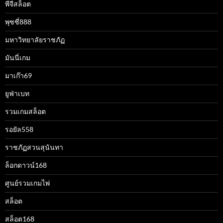
พีจีสล็อต
พุซซี่888
มหาวิทยาลัยราชภัฏ
มันนี่เกม
มาเก๊า69
ยูฟ่าเบท
รวมเกมสล็อต
รอยัล558
ราชภัฏสวนสุนันทา
ล็อกดาวน์168
ศูนย์รวมเกมไพ่
สล็อต
สล็อต168