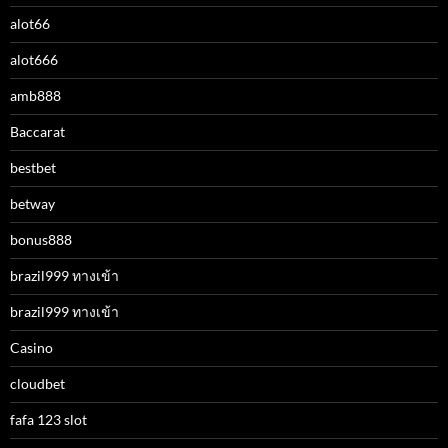
alot66
alot666
amb888
Baccarat
bestbet
betway
bonus888
brazil999 ทางเข้า
brazil999 ทางเข้า
Casino
cloudbet
fafa 123 slot