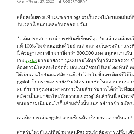
พฤศจิกายน 27, 2025
ROBERT GRAY
สล็อตเว็บตรงแท้ 100% จาก pgslot เว็บตรงไม่ผ่านเอเย่นต์ที
ในเวลานี้ สนุกแต่ละวันตลอด 1 วัน!
จัดเต็มประสบการณ์การพนันที่เยี่ยมที่สุดกับ สล็อต สล็อตเ
แท้ 100% ไม่ผ่านเอเย่นต์ ไม่ผ่านตัวกลาง เว็บตรงที่มาแรงท
นี้ ด้วยฐานสมาชิกมากยิ่งกว่า 800,000 user สนุกสนานกับ
เกม
pgslot
มากมายกว่า 1,000 เกมได้ทุกวี่ทุกวันตลอด 24 ชั
ต้องดาวน์โหลดหรือจัดตั้ง เล่นเกมที่ชอบได้เลยโดยทันที 
ได้ก่อนคนใดกันแน่ สมัครแล้วรับโปรโมชั่นเครดิตฟรีได้ใ
pgslot เว็บตรงของเรายังรับสมัครสมาชิกใหม่จำนวนหลายชิ
ผม ถ้าหากคุณมองหาหนทางใหม่สำหรับการได้กำไรที่ยอดเ
สมัครเป็นสมาชิกใหม่กับเราfullslotpgได้แล้ววันนี้ สมัครฟรี
ขนบธรรมเนียมอะไรก็แล้วแต่ทั้งนั้นแน่ๆ อย่ารอช้า สมัคร
เทคนิคการเล่น pgslot แบบเซียนตัวจริง มาทดลองกันเลย!
สำหรับใครกันแน่ที่เข้ามาเล่นPgslotแล้วต้องการเปลี่ยนต