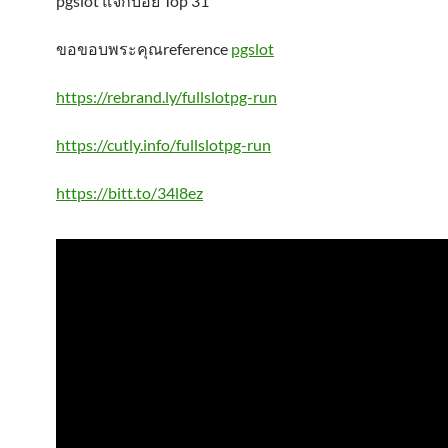
pgslot แจกบ่อย Top 31
ขอขอบพระคุณreference
pgslot
https://rebrand.ly/fullslotpg-run
https://cutly.info/fullslotpg-run
https://bitt.to/34l8ez