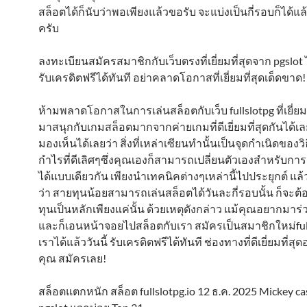
สล็อตได้ก็นับว่าพอเพียงแล้วขอรับ จะแบ่งเป็นกี่รอบก็ได้แ
ครับ
ลงทะเบียนสมัครสมาชิกกับเว็บตรงที่เยี่ยมที่สุดจาก pgslot ไ
รับเครดิตฟรีได้ทันที อย่าคลาดโอกาสที่เยี่ยมที่สุดเด็ดขาด!
ห้ามพลาดโอกาสในการเล่นสล็อตกับเว็บ fullslotpg ที่เยี่ยมที่
มาสนุกกับเกมสล็อตมากจากค่ายเกมที่ดีเยี่ยมที่สุดกันได้เ
มองเห็นได้เลยว่า สิ่งที่เหล่าเซียนทำนั้นเป็นจุดกำเนิดของ
กำไรที่ดีเลิศๆซึ่งคุณเองก็สามารถเปลี่ยนตัวเองสำหรับกา
ได้แบบเดียวกัน เพียงนำเทคนิคต่างๆเหล่านี้ไปประยุกต์ แล้
ว่า สายทุนน้อยสามารถเล่นสล็อตได้วันละกี่รอบนั้น ก็จะต้อง
ทุนเป็นหลักเพียงแค่นั้น ด้วยเหตุดังกล่าว แม้คุณอยากมาร่
และก็เอนหน้าจอยไปสล็อตกับเรา สมัครเป็นสมาชิกใหม่full
เราได้แล้ววันนี้ รับเครดิตฟรีได้ทันที ช่องทางที่ดีเยี่ยมที่สุ
คุณ สมัครเลย!
สล็อตแตกหนัก สล็อต fullslotpg.io 12 ธ.ค. 2025 Mickey ca