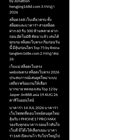
by Jonathon
hengjing168d.com 3 กรกฎา
2026
สล็อต168 เว็บเดียวครบ ทั้ง
สล็อตและบาคาร่า สายสล็อต
ฝาก 60 รับ 300 ห้ามพลาด ฝาก-
ถอน อัตโนมัติ คัดมาแล้ว เล่นได้
ทุกเกม สล็อตเว็บตรง เริ่มก่อนวัน
นี้ มีลุ้นก่อนใคร Top 75 by Reina
tangtem168e.com 2 กรกฎาคม
26
เว็บแม่ สล็อตเว็บตรง
websiteตรง สล็อตเว็บตรง 2026
ประสบการณ์เล่นยุคใหม่ ระบบ
เสถียร พร้อมเกมให้เลือก
มากมาย ทดลองเล่น Top 12 by
Jasper Jin888.asia 19 AUG 26
คาสิโนออนไลน์
บาคาร่า 14 JUL 2026 บาคาร่า
เว็บไพ่สดที่ตอบโจทย์คนยุคใหม่
ลุ้นรับ I PHONE17 PRO MAX
รองรับทุกธนาคาร ถอนเร็วทันใจ
เว็บดี มีโต๊ะให้เลือกเยอะ บาคา
ร่า168 เปิดเกมไว รับโปรใหญ่ไป