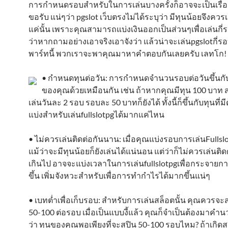
การกำหนดรอบสำหรับในการเล่นบางครั้งก็อาจจะเป็นเรื่อ
ขอรับ แน่ๆว่า pgslot เว็บตรงไม่ได้ระบุว่า มีทุนน้อยจึงคว
แค่นั้น เพราะคุณสามารถแบ่งเงินออกเป็นส่วนๆเพื่อเล่นกี่รอ
ว่าหากถามอย่างเอาจริงเอาจังว่า แล้วน่าจะเล่นpgslotกี่รอ
พาร์ทนี้ พวกเราจะพาคุณมาหาคำตอบกันเลยครับ เลทโก!
• กำหนดทุนต่อวัน: การกำหนดจำนวนรอบต่อวันขึ้นก
ของคุณด้วยเหมือนกัน เช่น ถ้าหากคุณมีทุน 100 บาท
เล่นวันละ 2 รอบ รอบละ 50 บาทก็ยังได้ ทั้งนี้ก็ขึ้นกับทุนที่ม
แบ่งสำหรับเล่นfullslotpgได้มากแค่ไหน
• ไม่ควรเล่นติดต่อกันนาน: เมื่อคุณแบ่งรอบการเล่นFullsl
แม้ว่าจะมีทุนน้อยก็ยังเล่นได้แน่นอน แต่ว่าก็ไม่ควรเล่นติ
เกินไป อาจจะแบ่งเวลาในการเล่นfullslotpgเพื่อกระจายกา
ขึ้น เพิ่มจังหวะสำหรับเพื่อการทำกำไรได้มากขึ้นแน่ๆ
• เบทต่ำเพื่อเก็บรอบ: สำหรับการเล่นสล็อตนั้น คุณควรจะส
50-100 ต่อรอบ เมื่อเป็นแบบงี้แล้ว คุณก็จำเป็นต้องมาคำ
ว่า ทุนของคุณพอเพียงที่จะสปิน 50-100 รอบไหม? ถ้าเกิด