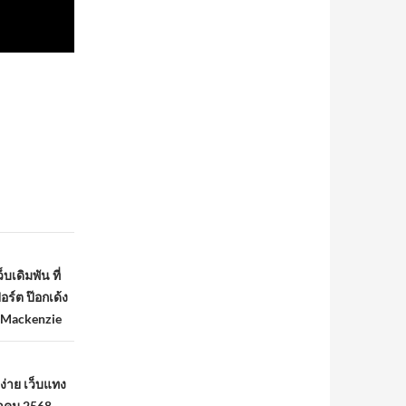
เดิมพัน ที่
ร์ต ป๊อกเด้ง
y Mackenzie
ง่าย เว็บแทง
นวาคม 2568