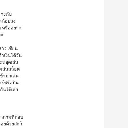
มาะกับ
รีลน้อยลง
อย หรืออยาก
เลย
ราว เซียน
เงินได้วัน
ะหยุดเล่น
เล่นสล็อต
ข้ามาเล่น
ร์ฟรีสปิน
กันได้เลย
นคำถามที่ตอบ
้อยด้วยล่ะก็