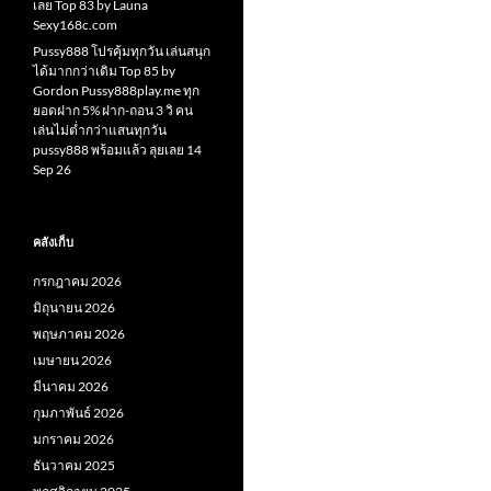
เลย Top 83 by Launa
Sexy168c.com
Pussy888 โปรคุ้มทุกวัน เล่นสนุก
ได้มากกว่าเดิม Top 85 by
Gordon Pussy888play.me ทุก
ยอดฝาก 5% ฝาก-ถอน 3 วิ คน
เล่นไม่ต่ำกว่าแสนทุกวัน
pussy888 พร้อมแล้ว ลุยเลย 14
Sep 26
คลังเก็บ
กรกฎาคม 2026
มิถุนายน 2026
พฤษภาคม 2026
เมษายน 2026
มีนาคม 2026
กุมภาพันธ์ 2026
มกราคม 2026
ธันวาคม 2025