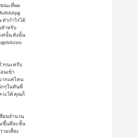
นขณะที่ผม
ullslotpg
ึ้น ทำกำไรได้
วยสำหรับ
นั้น ดังนั้น
นpgslotแบบ
มั่วๆนะครับ
่อนเข้า
ยมากแค่ไหน
นักๆในทันที
หวะได้ คุณก็
 เซียนจำนวน
ขึ้นทีละขั้น
วามเสี่ยง