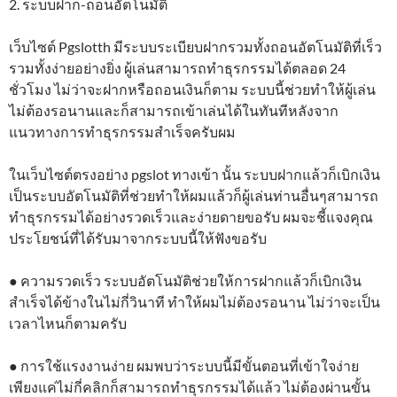
2. ระบบฝาก-ถอนอัตโนมัติ
เว็บไซต์ Pgslotth มีระบบระเบียบฝากรวมทั้งถอนอัตโนมัติที่เร็ว
รวมทั้งง่ายอย่างยิ่ง ผู้เล่นสามารถทำธุรกรรมได้ตลอด 24
ชั่วโมง ไม่ว่าจะฝากหรือถอนเงินก็ตาม ระบบนี้ช่วยทำให้ผู้เล่น
ไม่ต้องรอนานและก็สามารถเข้าเล่นได้ในทันทีหลังจาก
แนวทางการทำธุรกรรมสำเร็จครับผม
ในเว็บไซต์ตรงอย่าง pgslot ทางเข้า นั้น ระบบฝากแล้วก็เบิกเงิน
เป็นระบบอัตโนมัติที่ช่วยทำให้ผมแล้วก็ผู้เล่นท่านอื่นๆสามารถ
ทำธุรกรรมได้อย่างรวดเร็วและง่ายดายขอรับ ผมจะชี้แจงคุณ
ประโยชน์ที่ได้รับมาจากระบบนี้ให้ฟังขอรับ
● ความรวดเร็ว ระบบอัตโนมัติช่วยให้การฝากแล้วก็เบิกเงิน
สำเร็จได้ข้างในไม่กี่วินาที ทำให้ผมไม่ต้องรอนาน ไม่ว่าจะเป็น
เวลาไหนก็ตามครับ
● การใช้แรงงานง่าย ผมพบว่าระบบนี้มีขั้นตอนที่เข้าใจง่าย
เพียงแค่ไม่กี่คลิกก็สามารถทำธุรกรรมได้แล้ว ไม่ต้องผ่านขั้น