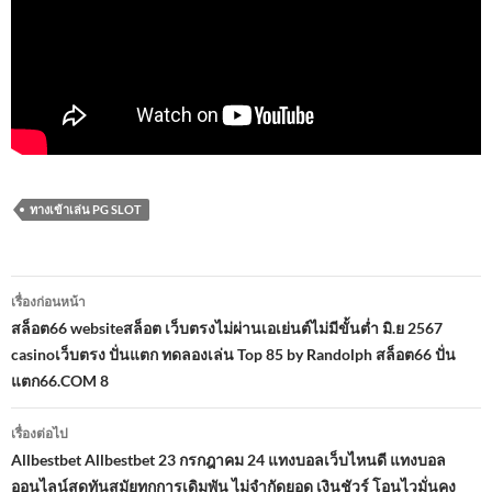
ทางเข้าเล่น PG SLOT
เมนู
เรื่องก่อนหน้า
นำทาง
สล็อต66 websiteสล็อต เว็บตรงไม่ผ่านเอเย่นต์ไม่มีขั้นต่ำ มิ.ย 2567
casinoเว็บตรง ปั่นแตก ทดลองเล่น Top 85 by Randolph สล็อต66 ปั่น
เรื่อง
แตก66.COM 8
เรื่องต่อไป
Allbestbet Allbestbet 23 กรกฎาคม 24 แทงบอลเว็บไหนดี แทงบอล
ออนไลน์สุดทันสมัยทุกการเดิมพัน ไม่จำกัดยอด เงินชัวร์ โอนไวมั่นคง