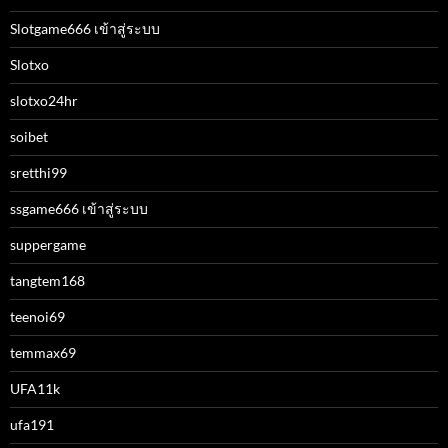
Slotgame666 เข้าสู่ระบบ
Slotxo
slotxo24hr
soibet
sretthi99
ssgame666 เข้าสู่ระบบ
suppergame
tangtem168
teenoi69
temmax69
UFA11k
ufa191