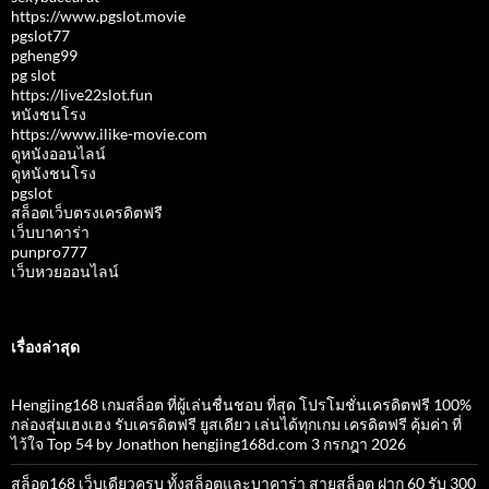
https://www.pgslot.movie
pgslot77
pgheng99
pg slot
https://live22slot.fun
หนังชนโรง
https://www.ilike-movie.com
ดูหนังออนไลน์
ดูหนังชนโรง
pgslot
สล็อตเว็บตรงเครดิตฟรี
เว็บบาคาร่า
punpro777
เว็บหวยออนไลน์
เรื่องล่าสุด
Hengjing168 เกมสล็อต ที่ผู้เล่นชื่นชอบ ที่สุด โปรโมชั่นเครดิตฟรี 100%
กล่องสุ่มเฮงเฮง รับเครดิตฟรี ยูสเดียว เล่นได้ทุกเกม เครดิตฟรี คุ้มค่า ที่
ไว้ใจ Top 54 by Jonathon hengjing168d.com 3 กรกฎา 2026
สล็อต168 เว็บเดียวครบ ทั้งสล็อตและบาคาร่า สายสล็อต ฝาก 60 รับ 300