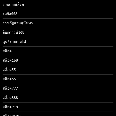
รวมเกมสล็อต
รอยัล558
ราชภัฏสวนสุนันทา
ล็อกดาวน์168
ศูนย์รวมเกมไพ่
สล็อต
สล็อต168
สล็อต55
สล็อต66
สล็อต777
สล็อต888
สล็อต918