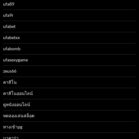
ufa89
ufa9r
ufabet
ufabetxx
ufabomb
ufasexygame
zeus66
คาสิโน
คาสิโนออนไลน์
ดูหนังออนไลน์
ทดลองเล่นสล็อต
ทางเข้าpg
บาคาร่า