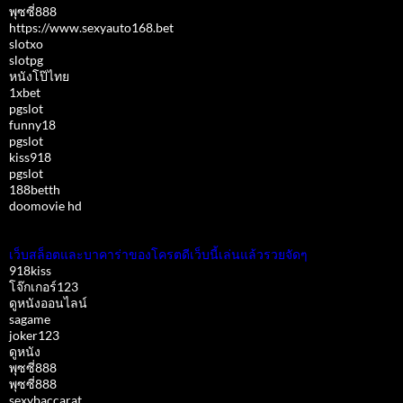
พุซซี่888
https://www.sexyauto168.bet
slotxo
slotpg
หนังโป๊ไทย
1xbet
pgslot
funny18
pgslot
kiss918
pgslot
188betth
doomovie hd
เว็บสล็อตและบาคาร่าของโครตดีเว็บนี้เล่นแล้วรวยจัดๆ
918kiss
โจ๊กเกอร์123
ดูหนังออนไลน์
sagame
joker123
ดูหนัง
พุซซี่888
พุซซี่888
sexybaccarat