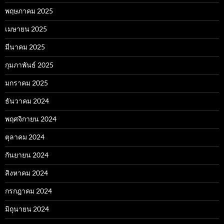
พฤษภาคม 2025
เมษายน 2025
มีนาคม 2025
กุมภาพันธ์ 2025
มกราคม 2025
ธันวาคม 2024
พฤศจิกายน 2024
ตุลาคม 2024
กันยายน 2024
สิงหาคม 2024
กรกฎาคม 2024
มิถุนายน 2024