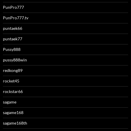
PunPro777
PunPro777.tv
puntaek66
puntaek77
Pussy888
pussy888win
redkong89
rocket45
rockstar66
sagame
sagame168
sagame168th