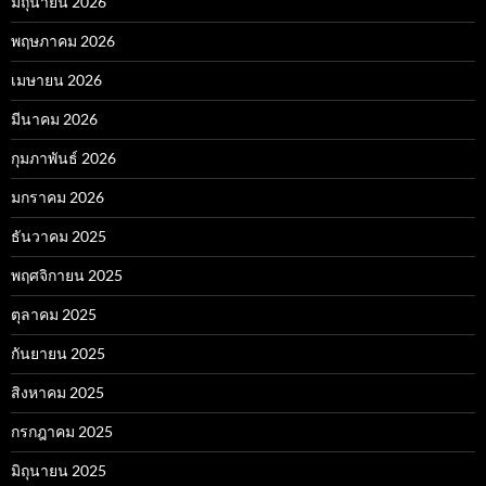
มิถุนายน 2026
พฤษภาคม 2026
เมษายน 2026
มีนาคม 2026
กุมภาพันธ์ 2026
มกราคม 2026
ธันวาคม 2025
พฤศจิกายน 2025
ตุลาคม 2025
กันยายน 2025
สิงหาคม 2025
กรกฎาคม 2025
มิถุนายน 2025