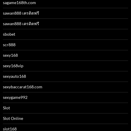
sagame168th.com
sawan888 เครดิตฟรี
sawan888 เครดิตฟรี
sbobet
scr888
sexy168
sexy168vip
sexyauto168
sexybaccarat168.com
sexygame992
Slot
Slot Online
slot168