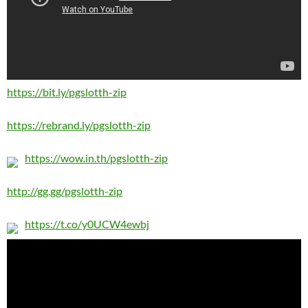
https://bit.ly/pgslotth-zip
https://rebrand.ly/pgslotth-zip
https://wow.in.th/pgslotth-zip
http://gg.gg/pgslotth-zip
https://t.co/y0UCW4ewbj