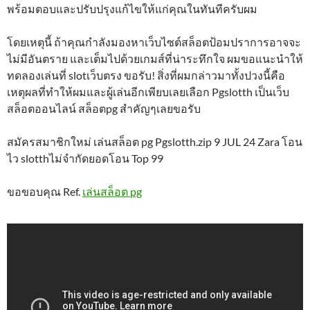
พร้อมตอบและปรับปรุงแก้ไขให้แก่คุณในทันทีครับผม
โดยเหตุนี้ ถ้าคุณกำลังมองหาเว็บไซต์สล็อตป้อมปราการอาจจะ
ไม่มีอันตราย และเต็มไปด้วยเกมส์ที่น่าระทึกใจ ผมขอแนะนำให้
ทดลองเล่นที่ slotเว็บตรง ขอรับ! สิ่งที่ผมกล่าวมาทั้งปวงนี้คือ
เหตุผลที่ทำให้ผมและผู้เล่นอีกเพียบเลยเลือก Pgslotth เป็นเว็บ
สล็อตออนไลน์ สล็อตpg สำคัญๆเลยขอรับ
สมัครสมาชิกใหม่ เล่นสล็อต pg Pgslotth.zip 9 JUL 24 Zara โอน
ไว slotthไม่จำกัดยอดโอน Top 99
ขอขอบคุณ Ref.
เล่นสล็อต pg