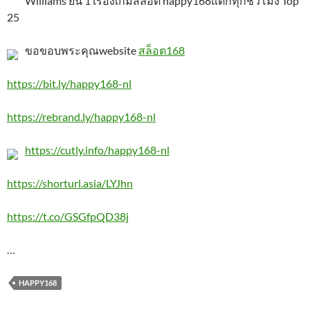
Williams ยืน 1 เรื่องเกมสล็อต happy168แตกทุกชั่วโมง Top
25
ขอขอบพระคุณwebsite
สล็อต168
https://bit.ly/happy168-nl
https://rebrand.ly/happy168-nl
https://cutly.info/happy168-nl
https://shorturl.asia/LYJhn
https://t.co/GSGfpQD38j
…
HAPPY168