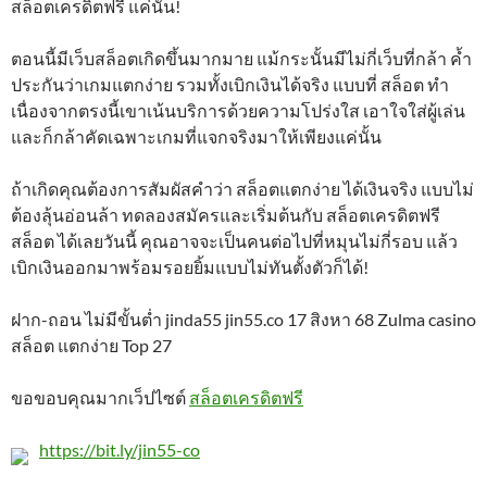
สล็อตเครดิตฟรี แค่นั้น!
ตอนนี้มีเว็บสล็อตเกิดขึ้นมากมาย แม้กระนั้นมีไม่กี่เว็บที่กล้า ค้ำ
ประกันว่าเกมแตกง่าย รวมทั้งเบิกเงินได้จริง แบบที่ สล็อต ทำ
เนื่องจากตรงนี้เขาเน้นบริการด้วยความโปร่งใส เอาใจใส่ผู้เล่น
และก็กล้าคัดเฉพาะเกมที่แจกจริงมาให้เพียงแค่นั้น
ถ้าเกิดคุณต้องการสัมผัสคำว่า สล็อตแตกง่าย ได้เงินจริง แบบไม่
ต้องลุ้นอ่อนล้า ทดลองสมัครและเริ่มต้นกับ สล็อตเครดิตฟรี
สล็อต ได้เลยวันนี้ คุณอาจจะเป็นคนต่อไปที่หมุนไม่กี่รอบ แล้ว
เบิกเงินออกมาพร้อมรอยยิ้มแบบไม่ทันตั้งตัวก็ได้!
ฝาก-ถอน ไม่มีขั้นต่ำ jinda55 jin55.co 17 สิงหา 68 Zulma casino
สล็อต แตกง่าย Top 27
ขอขอบคุณมากเว็ปไซต์
สล็อตเครดิตฟรี
https://bit.ly/jin55-co