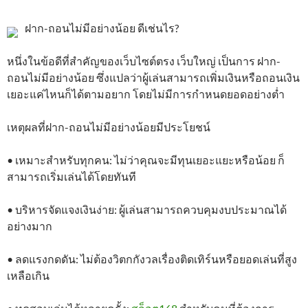
ฝาก-ถอนไม่มีอย่างน้อย ดีเช่นไร?
หนึ่งในข้อดีที่สำคัญของเว็บไซต์ตรง เว็บใหญ่ เป็นการ ฝาก-
ถอนไม่มีอย่างน้อย ซึ่งแปลว่าผู้เล่นสามารถเพิ่มเงินหรือถอนเงิน
เยอะแค่ไหนก็ได้ตามอยาก โดยไม่มีการกำหนดยอดอย่างต่ำ
เหตุผลที่ฝาก-ถอนไม่มีอย่างน้อยมีประโยชน์
• เหมาะสำหรับทุกคน: ไม่ว่าคุณจะมีทุนเยอะแยะหรือน้อย ก็
สามารถเริ่มเล่นได้โดยทันที
• บริหารจัดแจงเงินง่าย: ผู้เล่นสามารถควบคุมงบประมาณได้
อย่างมาก
• ลดแรงกดดัน: ไม่ต้องวิตกกังวลเรื่องติดเทิร์นหรือยอดเล่นที่สูง
เหลือเกิน