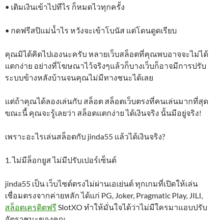
• เติมเงินเข้าไปทีไร ก็หมดไวทุกครั้ง
• กดฟรีสปิแม่น้ำไร หวังจะเข้าโบนัส แต่โดนดูดเรียบ
คุณมิได้คิดไปเองนะครับ หลายเว็บสล็อตที่คุณพบอาจจะไม่ได้
แตกง่าย อย่างที่โฆษณาไว้จริงๆแล้วก็บางเว็บก็อาจมีการปรับ
ระบบข้างหลังบ้านจนคุณไม่มีทางชนะได้เลย
แต่ถ้าคุณได้ลองเล่นกับ สล็อต สล็อตเว็บตรงที่คนเล่นมากที่สุด
ขณะนี้ คุณจะรู้เลยว่า สล็อตแตกง่าย ได้เงินจริง นั้นมีอยู่จริง!
เพราะอะไรเล่นสล็อตกับ jinda55 แล้วได้เงินจริง?
1. ไม่มีล็อกยูส ไม่มีปรับเปอร์เซ็นต์
jinda55 เป็น เว็บไซต์ตรงไม่ผ่านเอเย่นต์ ทุกเกมที่เปิดให้เล่น
เชื่อมตรงจากค่ายหลัก ได้แก่ PG, Joker, Pragmatic Play, JILI,
สล็อตเครดิตฟรี
SlotXO ทำให้มั่นใจได้ว่าไม่มีใครมาแอบปรับ
อัตราชนะของคุณ