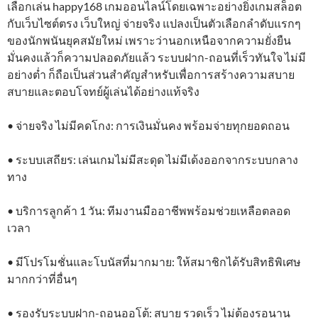
เลือกเล่น happy168 เกมออนไลน์โดยเฉพาะอย่างยิ่งเกมสล็อต
กับเว็บไซต์ตรง เว็บใหญ่ จ่ายจริง แปลงเป็นตัวเลือกลำดับแรกๆ
ของนักพนันยุคสมัยใหม่ เพราะว่านอกเหนือจากความยั่งยืน
มั่นคงแล้วก็ความปลอดภัยแล้ว ระบบฝาก-ถอนที่เร็วทันใจ ไม่มี
อย่างต่ำ ก็ถือเป็นส่วนสำคัญสำหรับเพื่อการสร้างความสบาย
สบายและตอบโจทย์ผู้เล่นได้อย่างแท้จริง
• จ่ายจริง ไม่มีคดโกง: การเงินมั่นคง พร้อมจ่ายทุกยอดถอน
• ระบบเสถียร: เล่นเกมไม่มีสะดุด ไม่มีเด้งออกจากระบบกลาง
ทาง
• บริการลูกค้า 1 วัน: ทีมงานมืออาชีพพร้อมช่วยเหลือตลอด
เวลา
• มีโปรโมชั่นและโบนัสที่มากมาย: ให้สมาชิกได้รับสิทธิพิเศษ
มากกว่าที่อื่นๆ
• รองรับระบบฝาก-ถอนออโต้: สบาย รวดเร็ว ไม่ต้องรอนาน