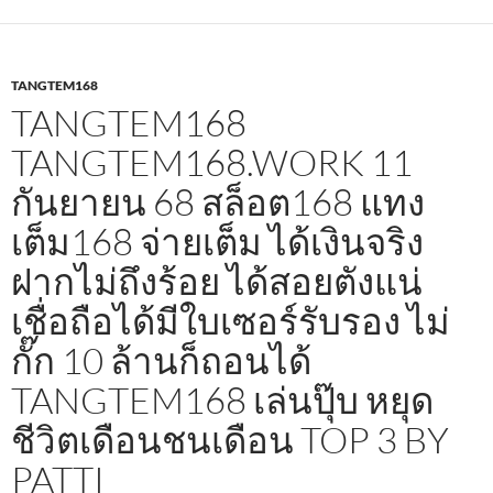
TANGTEM168
TANGTEM168
TANGTEM168.WORK 11
กันยายน 68 สล็อต168 แทง
เต็ม168 จ่ายเต็ม ได้เงินจริง
ฝากไม่ถึงร้อย ได้สอยตังแน่
เชื่อถือได้มีใบเซอร์รับรอง ไม่
กั๊ก 10 ล้านก็ถอนได้
TANGTEM168 เล่นปุ๊บ หยุด
ชีวิตเดือนชนเดือน TOP 3 BY
PATTI