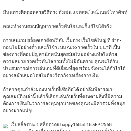
มีหนทางติดต่อหลายวิถีทาง ดังเช่น แชทสด, ไลน์, เบอร์โทรศัพท์
คณะทำงานตอบปัญหารวดเร็วทันใจ และก็แก้ไขได้จริง
การเล่นเกม สล็อตเครดิตฟรี กับ เว็บตรง เว็บไซต์ใหญ่ ที่ ฝาก-
ถอนไม่มีอย่างต่ำ และก็ใช้ระบบ Auto รวดเร็วใน 1 นาที เป็น
ช่องทางที่ตอบปัญหานักพนันยุคสมัยใหม่อย่างแท้จริง ด้วย
ความสบาย รวดเร็วทันใจ รวมทั้งไม่มีอันตราย คุณจะได้รับ
ประสบการณ์การเล่นเกมที่ดีเยี่ยมที่สุด พร้อมจังหวะได้กำไรได้
อย่างสม่ำเสมอโดยไม่ต้องวิตกกังวลเรื่องการเงิน
ถ้าหากคุณกำลังมองหาเว็บที่เชื่อถือได้ อย่าลืมพิจารณา
คุณสมบัติเหล่านี้ แล้วก็เลือกเล่นกับเว็บที่ตรงตามสิ่งที่มีความ
ต้องการ ยืนยันว่าการลงทุนทุกบาทของคุณจะมีค่ารวมทั้งสนุก
อย่างมากแน่ๆ!
เว็บสล็อตNo.1 สล็อต168 happy168.nl 18 SEP 2568