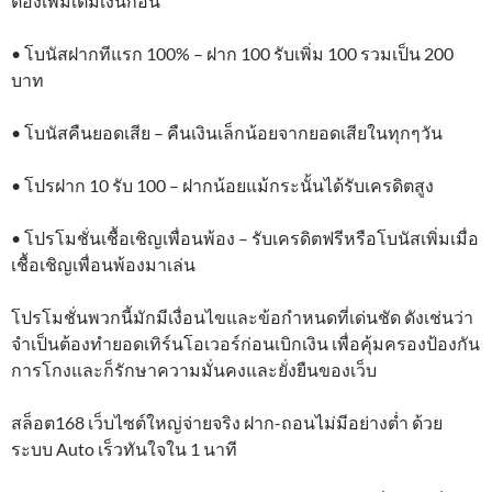
ต้องเพิ่มเติมเงินก่อน
• โบนัสฝากทีแรก 100% – ฝาก 100 รับเพิ่ม 100 รวมเป็น 200
บาท
• โบนัสคืนยอดเสีย – คืนเงินเล็กน้อยจากยอดเสียในทุกๆวัน
• โปรฝาก 10 รับ 100 – ฝากน้อยแม้กระนั้นได้รับเครดิตสูง
• โปรโมชั่นเชื้อเชิญเพื่อนพ้อง – รับเครดิตฟรีหรือโบนัสเพิ่มเมื่อ
เชื้อเชิญเพื่อนพ้องมาเล่น
โปรโมชั่นพวกนี้มักมีเงื่อนไขและข้อกำหนดที่เด่นชัด ดังเช่นว่า
จำเป็นต้องทำยอดเทิร์นโอเวอร์ก่อนเบิกเงิน เพื่อคุ้มครองป้องกัน
การโกงและก็รักษาความมั่นคงและยั่งยืนของเว็บ
สล็อต168 เว็บไซต์ใหญ่จ่ายจริง ฝาก-ถอนไม่มีอย่างต่ำ ด้วย
ระบบ Auto เร็วทันใจใน 1 นาที