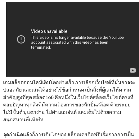
เกมสล็อตออนไลน์เติบโตอย่างเร็ว การเลือกเว็บไซต์ที่มั่นอาจจะ
ปลอดภัย และเล่นได้อย่างไร้ข้อกำหนด เป็นสิ่งที่ผู้เล่นให้ความ
สำคัญสูงที่สุด สล็อต168 คือหนึ่งในเว็บไซต์สล็อตเว็บไซต์ตรงที่
ตอบปัญหาทุกสิ่งที่มีความต้องการของนักปั่นสล็อต ด้วยระบบ
ไม่มีขั้นต่ำ, แตกง่าย, ไม่ผ่านเอเย่นต์ และเต็มไปด้วยความ
สนุกสนานที่แท้จริง
จุดกำเนิดแล้วก็การเติบโตของ สล็อตเครดิตฟรี เริ่มจากการเป็น