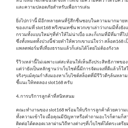
และความปลอดภัยสำหรับเพื่อการเล่น
ยิ่งไปกว่านี้ มีอีกหลายคนที่รู้สึกชื่นชอบในความมากมา
ของเกมที่ slot168 พรีเซนเทชั่น พวกเขาเล่าว่าเกมมีทั้งยั
กรวมทั้งแบบใหม่ๆที่ทำให้ไม่น่าเบื่อ และก็เกมที่มีที่มาที่
ซึ่งทั้งหมดทั้งปวงนี้ช่วยทำให้พวกเขาแน่ใจว่า สล็อต168 เป
แพลตฟอร์มที่เที่ยงธรรมแล้วก็เล่นได้โดยไม่ต้องกังวล
รีวิวเหล่านี้ไม่เฉพาะแต่สะท้อนให้เห็นถึงประสิทธิภาพข
แต่ว่ายังเป็นหลักฐานว่าเว็บไซต์นี้มีการจัดแจงที่ดีแล้วก็ใส่
จริงๆแม้คุณกำลังมองหาเว็บไซต์สล็อตที่มีรีวิวดีๆล้นหลา
ชี้แนะให้ทดลอง slot168 ครับ
4. การบริการลูกค้าที่สนิทสนม
คณะทำงานของ slot168 พร้อมให้บริการลูกค้าด้วยความเ
ทั้งความเข้าใจ เมื่อคุณมีปัญหาหรือคำถามอะไรก็ตามก็
ติดต่อได้ตลอดเวลาผ่านวิถีทางต่างๆที่เว็บไซต์ได้ตระเตรียม