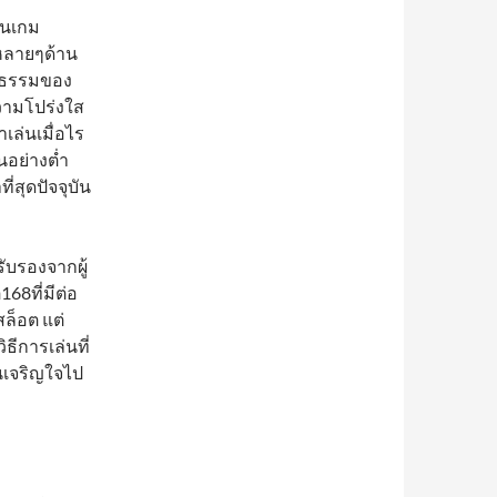
่นเกม
์หลายๆด้าน
อบธรรมของ
ความโปร่งใส
เล่นเมื่อไร
นอย่างต่ำ
ี่สุดปัจจุบัน
รับรองจากผู้
168ที่มีต่อ
สล็อต แต่
ธีการเล่นที่
นเจริญใจไป