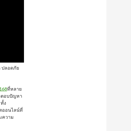
่ำ ปลอดภัย
t168
ที่หลาย
รถตอบปัญหา
ั้ง
อตออนไลน์ที่
้อมความ