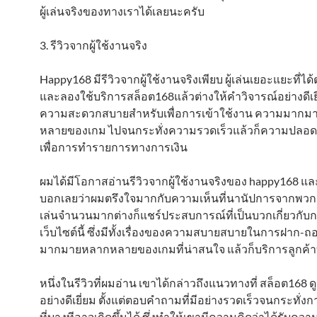
ผู้เล่นจริงของทางเราได้เลยนะครับ
3. รีวิวจากผู้ใช้งานจริง
Happy168 มีรีวิวจากผู้ใช้งานจริงเพียบ ผู้เล่นเยอะแยะที่ไ
และลองใช้บริการสล็อต168แล้วต่างให้คำวิจารณ์อย่างดีเยี่
ความสะดวกสบายสำหรับเพื่อการเข้าใช้งาน ความมากม
หลายของเกม ไปจนกระทั่งความรวดเร็วแล้วก็ความปลอด
เพื่อการทำรายการทางการเงิน
ผมได้มีโอกาสอ่านรีวิวจากผู้ใช้งานจริงของ happy168 แล
บอกเลยว่าผมตรึงใจมากกับความเห็นที่นานัปการจากพวกเข
เล่นจำนวนมากต่างก็แชร์ประสบการณ์ที่เป็นบวกเกี่ยวกับ
เว็บไซต์นี้ ซึ่งมีทั้งเรื่องของความสบายสบายในการฝาก-
มากมายหลากหลายของเกมที่น่าสนใจ แล้วก็บริการลูกค้าที
หนึ่งในรีวิวที่ผมอ่าน เขาได้กล่าวถึงแนวทางที่ สล็อต168 ด
อย่างดีเยี่ยม ตั้งแต่ตอบคำถามที่มีอย่างรวดเร็วจนกระทั่ง
ที่บางทีอาจเกิดขึ้นได้ ซึ่งทำให้เขามีความคิดว่าได้รับควา