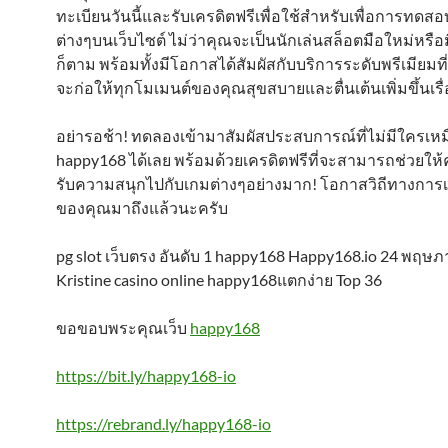
ทะเบียนวันนี้และรับเครดิตฟรีเพื่อใช้สำหรับเพื่อการทดสอ
ต่างๆบนเว็บไซต์ ไม่ว่าคุณจะเป็นนักเล่นสล็อตมือใหม่หรื
ก็ตาม พร้อมทั้งมีโอกาสได้สัมผัสกับบริการระดับพรีเมียมที่ 
จะก่อให้ทุกโมเมนต์ของคุณสุขสบายและตื่นเต้นเพิ่มขึ้นเรื
อย่ารอช้า! ทดลองเข้ามาสัมผัสประสบการณ์ที่ไม่มีใครเหมื
happy168 ได้เลย พร้อมด้วยเครดิตฟรีที่จะสามารถช่วยให้
รับความสนุกไปกับเกมต่างๆอย่างมาก! โอกาสวิถีทางการ
ของคุณมาถึงแล้วนะครับ
pg slot เว็บตรง อันดับ 1 happy168 Happy168.io 24 พฤษภ
Kristine casino online happy168แตกง่าย Top 36
ขอขอบพระคุณเว็บ
happy168
https://bit.ly/happy168-io
https://rebrand.ly/happy168-io