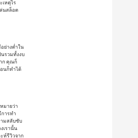
ะเหตุไร
เล่นสล็อต
ีอย่างต่ำใน
นรวมทั้งงบ
าก คุณก็
ถอนก็ทำได้
ามหมายว่า
ิธีการทำ
ามสลับซับ
งเรานั้น
ห์รีวิวจาก