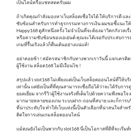
เป็นไลน์หรือแชทสดครับผม
ถ้าเกิดคุณกำลังมองหาเว็บสล็อตเชื่อใจได้ ให้บริการดี แล
ซับซ้อนสำหรับการทำธุรกรรมทางการเงิน ผมขอชี้แนะให้
Happy168 ดูสักหนึ่งครั้ง ไม่จำเป็นที่จะต้องมาวิตกกังวลเรื
หรือความซับซ้อนของเอเย่นต์ คุณจะได้เจอกับประสบการ
เกมที่รื้นเริงแล้วก็ตื่นเต้นอย่างแน่แท้!
อย่าคอยช้า ! สมัครสมาชิกกับทางพวกเราวันนี้ แจกเครดิตฟ
ผู้ใช้งาน สล็อต168 ไม่มีเงื่อนไข !
สรุปแล้ว slot168 ไม่เพียงแต่เป็นเว็บสล็อตออนไลน์ที่ให้บ
เท่านั้น แต่ยังเป็นที่ที่คุณสามารถเชื่อถือได้ว่าจะได้รับการ
ยอดเยี่ยม จากรีวิวผู้ใช้งานจริงที่เต็มไปด้วยความพึงพอใจ
มากมายหลายของเกม ระบบฝาก-ถอนที่สบาย และก็การบริ
ที่น่าประทับใจ ทำให้เว็บแห่งนี้เป็นตัวเลือกที่น่าสนใจสำหรับ
ติดใจการเล่นเกมสล็อตออนไลน์
แม้คุณยังไม่เป็นพวกกับ slot168 นี่เป็นโอกาสที่ดีที่จะเริ่มต