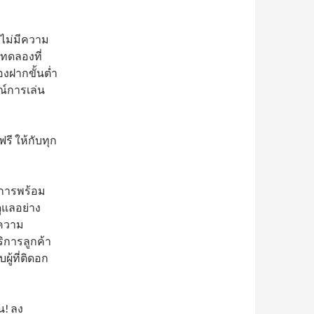
ะไม่มีความ
ทดลองที่
่องฝากขั้นต่ำ
ณ์การเล่น
รี ให้กับทุก
ริการพร้อม
ดูแลอย่าง
 ความ
การลูกค้า
ผู้ที่ติดอก
้น! ลง