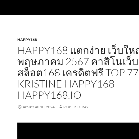
HAPPY168
HAPPY168 แตกง่าย เว็บให
พฤษภาคม 2567 คาสิโนเว็
สล็อต168 เครดิตฟรี TOP 77
KRISTINE HAPPY168
HAPPY168.IO
พฤษภาคม 10, 2024
ROBERT GRAY