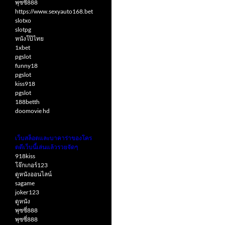
พุซซี่888
https://www.sexyauto168.bet
slotxo
slotpg
หนังโป๊ไทย
1xbet
pgslot
funny18
pgslot
kiss918
pgslot
188betth
doomovie hd
เว็บสล็อตและบาคาร่าของโคร
ตดีเว็บนี้เล่นแล้วรวยจัดๆ
918kiss
โจ๊กเกอร์123
ดูหนังออนไลน์
sagame
joker123
ดูหนัง
พุซซี่888
พุซซี่888