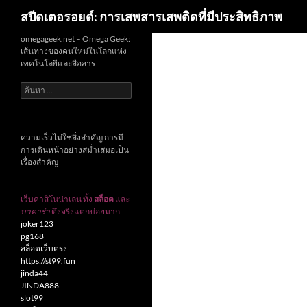
ค้นหา
สปีดเตอรอยด์: การเสพสารเสพติดที่มีประสิทธิภาพ
omegageek.net – Omega Geek:
เส้นทางของคนใหม่ในโลกแห่ง
เทคโนโลยีและสื่อสาร
ค้นหา
สำหรับ:
ความเร็วไม่ใช่สิ่งสำคัญ การมี
การเดินหน้าอย่างสม่ำเสมอเป็น
เรื่องสำคัญ
เว็บคาสิโนน่าเล่น ทั้ง
สล็อต
และ
บาคาร่า
ตึงจริงแตกบ่อยมาก
joker123
pg168
สล็อตเว็บตรง
https://st99.fun
jinda44
JINDA888
slot99