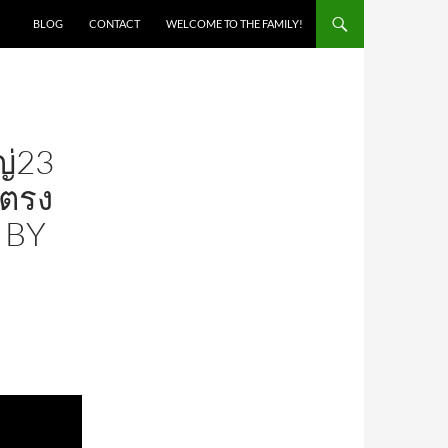
ข้ามไปยังเนื้อหา
BLOG
CONTACT
WELCOME TO THE FAMILY!
ญ่23
บตรง
 BY