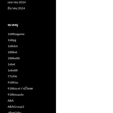
เมษายน 2024
มีนาคม 2024
หมวดหมู่
1688sagame
168pg
168slot
188bet
188betth
1xbet
1xbetth
77UFA
918Kiss
918kiss ดาวน์โหลด
918kissauto
ABA
ABAGroup2
allbet24hr