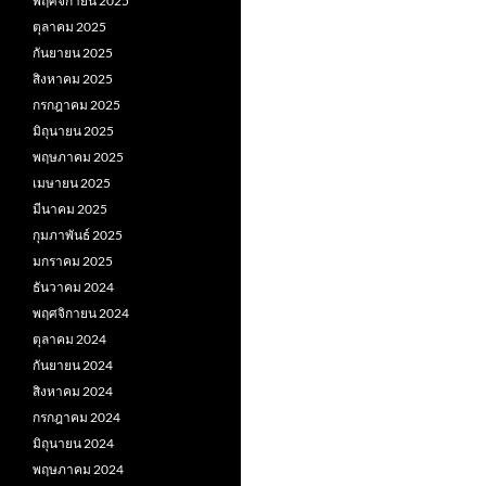
พฤศจิกายน 2025
ตุลาคม 2025
กันยายน 2025
สิงหาคม 2025
กรกฎาคม 2025
มิถุนายน 2025
พฤษภาคม 2025
เมษายน 2025
มีนาคม 2025
กุมภาพันธ์ 2025
มกราคม 2025
ธันวาคม 2024
พฤศจิกายน 2024
ตุลาคม 2024
กันยายน 2024
สิงหาคม 2024
กรกฎาคม 2024
มิถุนายน 2024
พฤษภาคม 2024