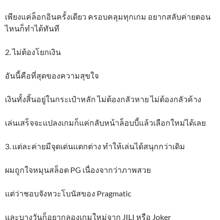
เพียงแค่ล็อกอินครั้งเดียว ครอบคลุมทุกเกม อยากสลับค่ายตอน
ไหนก็ทำได้ทันที
2. ไม่ต้องโยกเงิน
อันนี้คือที่สุดของความสุขใจ
เงินทั้งสิ้นอยู่ในกระเป๋าหลัก ไม่ต้องกลัวหาย ไม่ต้องกลัวค้าง
เล่นเสร็จจะแปลงเกมก็แค่กลับหน้าล็อบบี้แล้วเลือกใหม่ได้เลย
3. แต่ละค่ายมีจุดเด่นแตกต่าง ทำให้เล่นได้สนุกกว่าเดิม
ผมถูกใจหมุนสล็อต PG เนื่องจากว่าภาพสวย
แต่ว่าชอบจังหวะโบนัสของ Pragmatic
และบางวันก็อยากลองเกมใหม่จาก JILI หรือ Joker