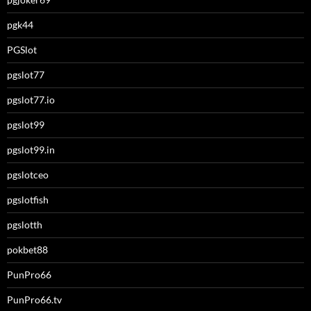
pgk44
PGSlot
pgslot77
pgslot77.io
pgslot99
pgslot99.in
pgslotceo
pgslotfish
pgslotth
pokbet88
PunPro66
PunPro66.tv