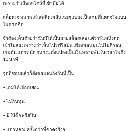
เพราะว่าเลือกสไตล์ที่เข้ามือได้
สล็อต: จากเกมเล่นเพลิดเพลินเฉยๆแปลงเป็นเกมที่แตกจริงแบบ
ไม่คาดคิด
จำต้องเห็นด้วยว่าฉันมิได้เป็นสายสล็อตเลย แต่ว่าวันหนึ่งกด
เข้าไปลองเพราะว่าเห็นโปรฟรีสปิน เพียงพอหมุนไปไม่กี่รอบ
เกมดัน แตกหนัก จนกระทั่งแปลงเป็นเงินหลายพันในเวลาไม่ถึง
10 นาที
จุดที่ชอบแล้วก็ยังชอบจนถึงวันนี้เป็น
• เกมให้เลือกเยอะ
• ไม่กินทุน
• มีให้ซื้อฟรีสปิน
• แตกหลายครั้งกว่าที่คาดจริงๆ