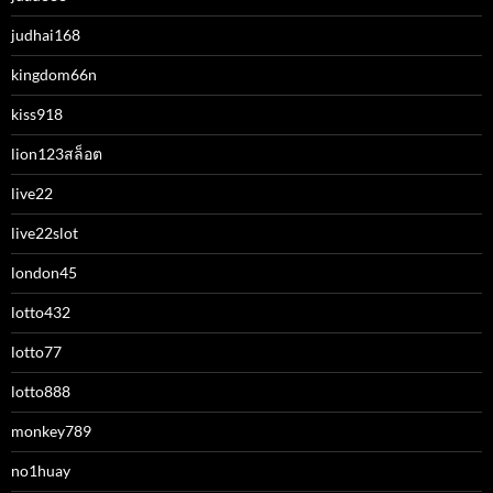
judhai168
kingdom66n
kiss918
lion123สล็อต
live22
live22slot
london45
lotto432
lotto77
lotto888
monkey789
no1huay