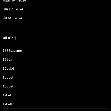
พฤษภาคม 2024
เมษายน 2024
มีนาคม 2024
หมวดหมู่
1688sagame
168pg
168slot
188bet
188betth
1xbet
1xbetth