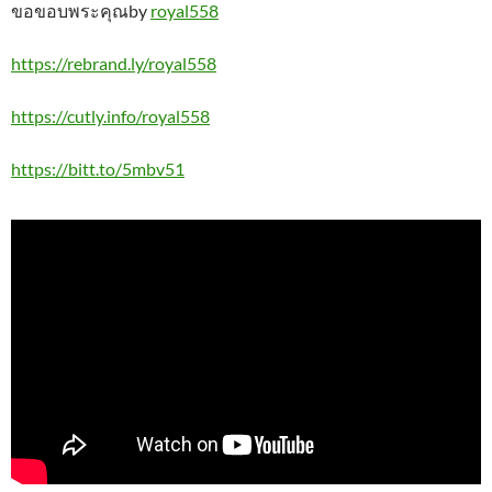
ขอขอบพระคุณby
royal558
https://rebrand.ly/royal558
https://cutly.info/royal558
https://bitt.to/5mbv51