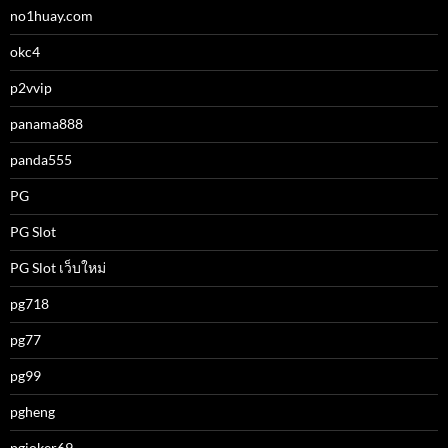
no1huay.com
okc4
p2vvip
panama888
panda555
PG
PG Slot
PG Slot เว็บใหม่
pg718
pg77
pg99
pgheng
pgjoker69