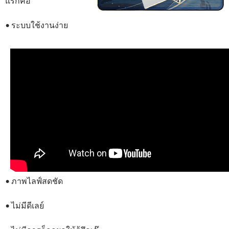
แรกคือ
• ระบบใช้งานง่าย
• ภาพไลฟ์สดชัด
• ไม่มีดีเลย์