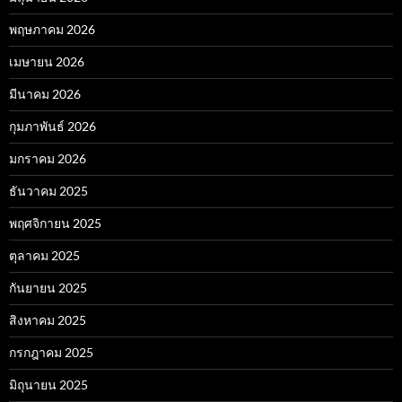
พฤษภาคม 2026
เมษายน 2026
มีนาคม 2026
กุมภาพันธ์ 2026
มกราคม 2026
ธันวาคม 2025
พฤศจิกายน 2025
ตุลาคม 2025
กันยายน 2025
สิงหาคม 2025
กรกฎาคม 2025
มิถุนายน 2025