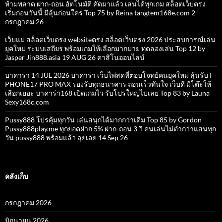
ห้ามพลาด ฝาก-ถอน อัตโนมัติ คัดมาแล้ว เล่นได้ทุกเกม สล็อตเว็บตรง
เริ่มก่อนวันนี้ มีลุ้นก่อนใคร Top 75 by Reina tangtem168e.com 2
กรกฎาคม 26
เว็บแม่ สล็อตเว็บตรง websiteตรง สล็อตเว็บตรง 2026 ประสบการณ์เล่น
ยุคใหม่ ระบบเสถียร พร้อมเกมให้เลือกมากมาย ทดลองเล่น Top 12 by
Jasper Jin888.asia 19 AUG 26 คาสิโนออนไลน์
บาคาร่า 14 JUL 2026 บาคาร่า เว็บไพ่สดที่ตอบโจทย์คนยุคใหม่ ลุ้นรับ I
PHONE17 PRO MAX รองรับทุกธนาคาร ถอนเร็วทันใจ เว็บดี มีโต๊ะให้
เลือกเยอะ บาคาร่า168 เปิดเกมไว รับโปรใหญ่ไปเลย Top 83 by Launa
Sexy168c.com
Pussy888 โปรคุ้มทุกวัน เล่นสนุกได้มากกว่าเดิม Top 85 by Gordon
Pussy888play.me ทุกยอดฝาก 5% ฝาก-ถอน 3 วิ คนเล่นไม่ต่ำกว่าแสนทุก
วัน pussy888 พร้อมแล้ว ลุยเลย 14 Sep 26
คลังเก็บ
กรกฎาคม 2026
มิถุนายน 2026