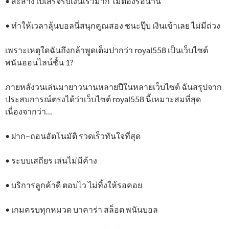
• สะสางใบเสร็จรับเงินเร็วมาก ไม่ต้องรอนาน
• ทำให้เวลาลุ้นบอลนี่สนุกคูณสอง ชนะปุ๊บ เงินเข้าเลย ไม่มีถ่วง
เพราะเหตุใดฉันถึงกล้าพูดเต็มปากว่า royal558 เป็นเว็บไซต์
พนันออนไลน์ชั้น 1?
ภายหลังวนเล่นมายาวนานหลายปีในหลายเว็บไซต์ ฉันสรุปจาก
ประสบการณ์ตรงได้ว่าเว็บไซต์ royal558 นี้เหมาะสมที่สุด
เนื่องจากว่า…
• ฝาก–ถอนอัตโนมัติ รวดเร็วทันใจที่สุด
• ระบบเสถียร เล่นไม่มีค้าง
• บริการลูกค้าดี ตอบไว ไม่ทิ้งให้รอคอย
• เกมครบทุกหมวด บาคาร่า สล็อต พนันบอล