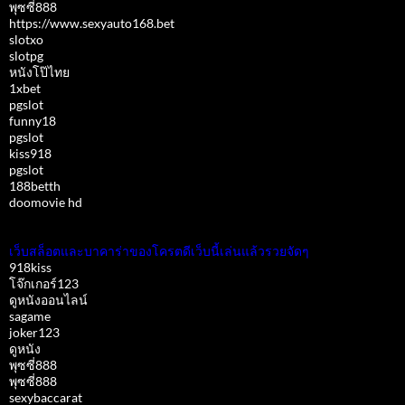
พุซซี่888
https://www.sexyauto168.bet
slotxo
slotpg
หนังโป๊ไทย
1xbet
pgslot
funny18
pgslot
kiss918
pgslot
188betth
doomovie hd
เว็บสล็อตและบาคาร่าของโครตดีเว็บนี้เล่นแล้วรวยจัดๆ
918kiss
โจ๊กเกอร์123
ดูหนังออนไลน์
sagame
joker123
ดูหนัง
พุซซี่888
พุซซี่888
sexybaccarat