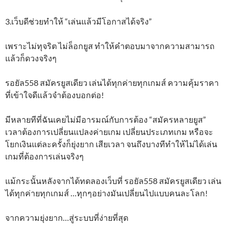
3.เว็บดีช่วยทำให้ “เล่นแล้วมีโอกาสได้จริง”
เพราะไม่ทุจริต ไม่ล็อกยูส ทำให้คำตอบมาจากความสามารถ
แล้วก็ดวงจริงๆ
รอยัล558 สมัครยูสเดียว เล่นได้ทุกค่ายทุกเกมส์ ความคุ้มราคา
ที่เข้าใจดีแล้วจำต้องบอกต่อ!
มีหลายทีที่ฉันเคยไม่มีอารมณ์กับการต้อง “สมัครหลายยูส”
เวลาต้องการเปลี่ยนแปลงค่ายเกม เปลี่ยนประเภทเกม หรือจะ
โยกเงินแต่ละครั้งก็ยุ่งยาก เสียเวลา จนถึงบางทีทำให้ไม่ได้เล่น
เกมที่ต้องการเล่นจริงๆ
แม้กระนั้นหลังจากได้ทดลองเว็บที่ รอยัล558 สมัครยูสเดียว เล่น
ได้ทุกค่ายทุกเกมส์ …ทุกๆอย่างมันเปลี่ยนไปแบบคนละโลก!
จากความยุ่งยาก…สู่ระบบที่ง่ายที่สุด