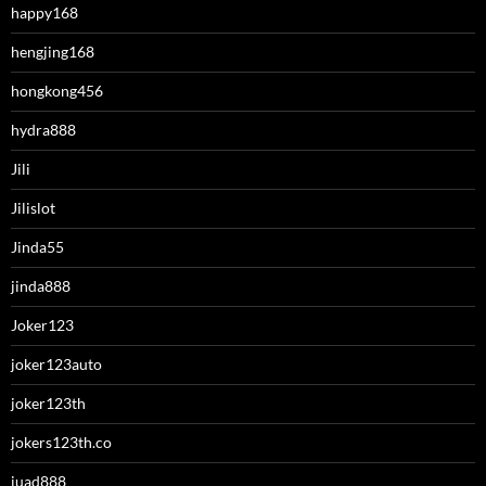
happy168
hengjing168
hongkong456
hydra888
Jili
Jilislot
Jinda55
jinda888
Joker123
joker123auto
joker123th
jokers123th.co
juad888