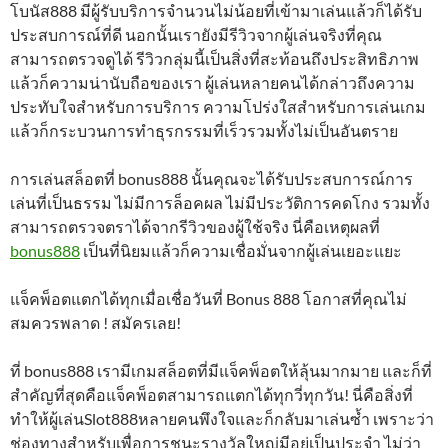
โบนัส888 มีผู้รับบริการจำนวนไม่น้อยที่เข้ามาเล่นแล้วก็ได้รับ
ประสบการณ์ที่ดี นอกนั้นเรายังมีรีวิวจากผู้เล่นจริงที่คุณ
สามารถตรวจดูได้ รีวิวกลุ่มนี้เป็นสิ่งที่สะท้อนถึงประสิทธิภาพ
แล้วก็ความน่านับถือของเรา ผู้เล่นหลายคนได้กล่าวถึงความ
ประทับใจสำหรับการบริการ ความโปร่งใสสำหรับการเล่นเกม
แล้วก็กระบวนการทำธุรกรรมที่เร็วรวมทั้งไม่เป็นอันตราย
การเล่นสล็อตที่ bonus888 นั้นคุณจะได้รับประสบการณ์การ
เล่นที่เป็นธรรม ไม่มีการล็อคผล ไม่มีประวัติการคดโกง รวมทั้ง
สามารถตรวจตราได้จากรีวิวของผู้ใช้จริง นี่คือเหตุผลที่
bonus888
เป็นที่นิยมแล้วก็ความเชื่อมั่นจากผู้เล่นเยอะแยะ
แจ็คพ็อตแตกได้ทุกเมื่อเชื่อวันที่ Bonus 888 โอกาสที่คุณไม่
สมควรพลาด ! สมัครเลย!
ที่ bonus888 เรามีเกมสล็อตที่มีแจ็คพ็อตให้ลุ้นมากมาย และก็ที่
สำคัญที่สุดคือแจ็คพ็อตสามารถแตกได้ทุกวี่ทุกวัน! นี่คือสิ่งที่
ทำให้ผู้เล่นSlot888หลายคนพึงใจและก็กลับมาเล่นซ้ำ เพราะว่า
ช่องทางสำหรับเพื่อการชนะรางวัลใหญ่มีอยู่เป็นประจำ ไม่ว่า