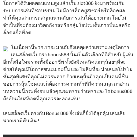
โอกาสได้รับผลตอบแทนสูงแล้ว เว็บ slot888 ยังมาพร้อมกับ
ระบบการเล่นที่ชอบธรรม ไม่มีการล็อคยูสเซอร์หรือล็อคผล
ทำให้คุณสามารถสนุกสนานกับการเล่นได้อย่างมาก โดยไม่
จำเป็นที่จะต้องมาวิตกกังวลหรือกลุ้มใจประเด็นการปั่นผลหรือ
ล็อคแจ็คพ็อต
ในเนื้อหานี้พวกเราจะมาเอ๋ยถึงเหตุผลว่าเพราะเหตุใดการ
เล่นสล็อตเว็บตรง bonus888 นั้นเป็นตัวเลือกที่ดีสำหรับผู้เล่น
อีกทั้งมือใหม่รวมทั้งมืออาชีพ ทั้งยังมีเทคนิคเล็กๆน้อยๆที่จะ
ช่วยให้คุณมีโอกาสชนะเยอะขึ้น และไม่ลืมที่จะนำเสนอโปรโม
ชั่นสุดพิเศษที่คุณไม่ควรพลาด ด้วยเหตุนั้นถ้าคุณเป็นคนที่ชื่น
ชอบการลุ้นโชคและก็ต้องการความท้าที่มีความสนุก มาอ่าน
บทความนี้กระทั่งจบ แล้วคุณจะทราบว่าเพราะอะไร bonus888
ถึงเป็นเว็บสล็อตที่คุณควรจะลองเล่น!
เล่นสล็อตเว็บตรงกับ Bonus 888 ยิ่งเล่นก็ยิ่งได้สุดคุ้ม เล่นเสีย
พวกเรามีคืนเงิน !