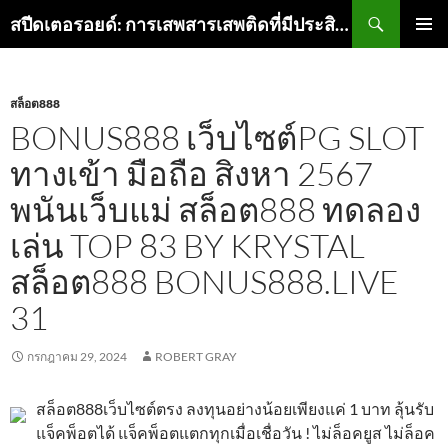
ค้นหา
สปีดเตอรอยด์: การเสพสารเสพติดที่มีประสิทธิภาพ
ข้าม
เมนูหลัก
ไป
ยัง
เนื้อหา
สล็อต888
BONUS888 เว็บไซต์PG SLOT
ทางเข้า มือถือ สิงหา 2567
พนันเว็บแม่ สล็อต888 ทดลอง
เล่น TOP 83 BY KRYSTAL
สล็อต888 BONUS888.LIVE
31
กรกฎาคม 29, 2024
ROBERT GRAY
สล็อต888เว็บไซต์ตรง ลงทุนอย่างน้อยเพียงแค่ 1 บาท ลุ้นรับ
แจ็คพ็อตได้ แจ็คพ็อตแตกทุกเมื่อเชื่อวัน ! ไม่ล็อคยูส ไม่ล็อค