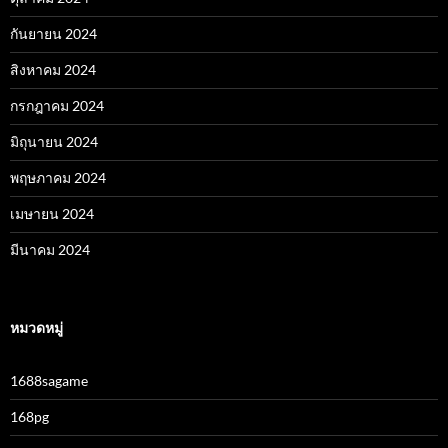
กันยายน 2024
สิงหาคม 2024
กรกฎาคม 2024
มิถุนายน 2024
พฤษภาคม 2024
เมษายน 2024
มีนาคม 2024
หมวดหมู่
1688sagame
168pg