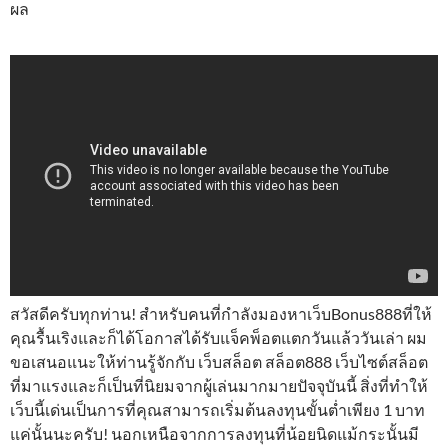
ผล
สวัสดีครับทุกท่าน! สำหรับคนที่กำลังมองหาเว็บBonus888ที่ให้
คุณรื้นเริงและก็ได้โอกาสได้รับแจ็คพ็อตแตกวันแล้ววันเล่า ผม
ขอเสนอแนะให้ท่านรู้จักกับ เว็บสล็อต สล็อต888 เว็บไซต์สล็อต
ที่มาแรงและก็เป็นที่นิยมจากผู้เล่นมากมายปัจจุบันนี้ สิ่งที่ทำให้
เว็บนี้เด่นเป็นการที่คุณสามารถเริ่มต้นลงทุนขั้นต่ำเพียง 1 บาท
แค่นั้นนะครับ! นอกเหนือจากการลงทุนที่น้อยนิดแม้กระนั้นมี