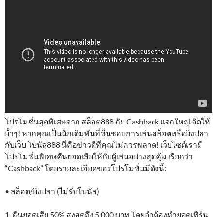
โปรโมชั่นสุดพิเศษจาก สล็อต888 กับ Cashback แจกใหญ่ จัดให้
ย้ำๆ! หากคุณเป็นนักเดิมพันที่ชื่นชอบการเล่นสล็อตหรือยิงปลา
กับเว็บ โบนัส888 นี่คือข่าวดีที่คุณไม่ควรพลาด! เว็บไซต์เรามี
โปรโมชั่นพิเศษคืนยอดเสียให้กับผู้เล่นอย่างสุดคุ้ม เรียกว่า
“Cashback” โดยรายละเอียดของโปรโมชั่นมีดังนี้:
• สล็อต/ยิงปลา (ไม่รับโบนัส)
1. คืนยอดเสีย 50% สูงสุดถึง 5,000 บาท โดยจำต้องทำยอดเทิร์น