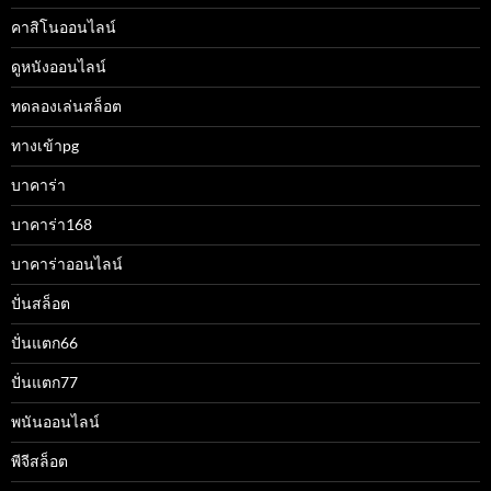
คาสิโนออนไลน์
ดูหนังออนไลน์
ทดลองเล่นสล็อต
ทางเข้าpg
บาคาร่า
บาคาร่า168
บาคาร่าออนไลน์
ปั่นสล็อต
ปั่นแตก66
ปั่นแตก77
พนันออนไลน์
พีจีสล็อต