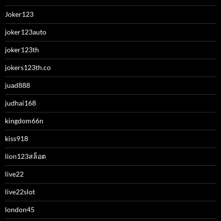
Joker123
joker123auto
joker123th
jokers123th.co
juad888
judhai168
kingdom66n
kiss918
lion123สล็อต
live22
live22slot
london45