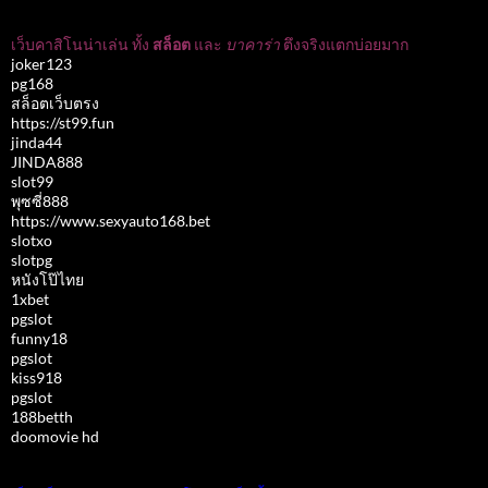
เว็บคาสิโนน่าเล่น ทั้ง
สล็อต
และ
บาคาร่า
ตึงจริงแตกบ่อยมาก
joker123
pg168
สล็อตเว็บตรง
https://st99.fun
jinda44
JINDA888
slot99
พุซซี่888
https://www.sexyauto168.bet
slotxo
slotpg
หนังโป๊ไทย
1xbet
pgslot
funny18
pgslot
kiss918
pgslot
188betth
doomovie hd