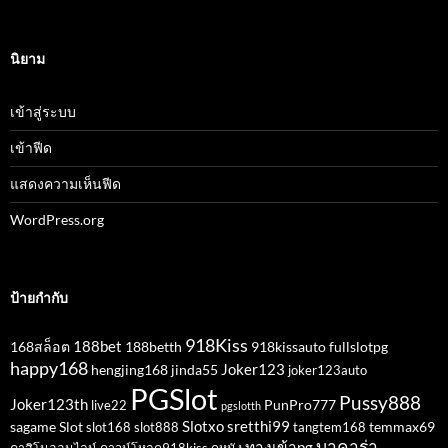
นิยาม
เข้าสู่ระบบ
เข้าฟีด
แสดงความเห็นฟีด
WordPress.org
ป้ายกำกับ
918Kiss
188bet
168สล็อต
188betth
918kissauto
fullslotpg
happy168
Joker123
hengjing168
jinda55
joker123auto
PGSlot
Pussy888
Joker123th
PunPro777
live22
pgslotth
Slotxo
sretthi99
sagame
Slot
temmax69
slot168
slot888
tangtem168
บาคาร่า
ทางเข้าpg