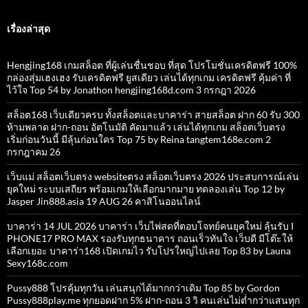
เรื่องล่าสุด
Hengjing168 เกมสล็อต ที่ผู้เล่นชื่นชอบ ที่สุด โปรโมชั่นเครดิตฟรี 100%
กล่องสุ่มเฮงเฮง รับเครดิตฟรี ยูสเดียว เล่นได้ทุกเกม เครดิตฟรี คุ้มค่า ที่
ไว้ใจ Top 54 by Jonathon hengjing168d.com 3 กรกฎา 2026
สล็อต168 เว็บเดียวครบ ทั้งสล็อตและบาคาร่า สายสล็อต ฝาก 60 รับ 300
ห้ามพลาด ฝาก-ถอน อัตโนมัติ คัดมาแล้ว เล่นได้ทุกเกม สล็อตเว็บตรง
เริ่มก่อนวันนี้ มีลุ้นก่อนใคร Top 75 by Reina tangtem168e.com 2
กรกฎาคม 26
เว็บแม่ สล็อตเว็บตรง websiteตรง สล็อตเว็บตรง 2026 ประสบการณ์เล่น
ยุคใหม่ ระบบเสถียร พร้อมเกมให้เลือกมากมาย ทดลองเล่น Top 12 by
Jasper Jin888.asia 19 AUG 26 คาสิโนออนไลน์
บาคาร่า 14 JUL 2026 บาคาร่า เว็บไพ่สดที่ตอบโจทย์คนยุคใหม่ ลุ้นรับ I
PHONE17 PRO MAX รองรับทุกธนาคาร ถอนเร็วทันใจ เว็บดี มีโต๊ะให้
เลือกเยอะ บาคาร่า168 เปิดเกมไว รับโปรใหญ่ไปเลย Top 83 by Launa
Sexy168c.com
Pussy888 โปรคุ้มทุกวัน เล่นสนุกได้มากกว่าเดิม Top 85 by Gordon
Pussy888play.me ทุกยอดฝาก 5% ฝาก-ถอน 3 วิ คนเล่นไม่ต่ำกว่าแสนทุก