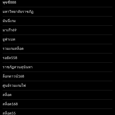
พุซซี่888
มหาวิทยาลัยราชภัฏ
มันนี่เกม
มาเก๊า69
ยูฟ่าเบท
รวมเกมสล็อต
รอยัล558
ราชภัฏสวนสุนันทา
ล็อกดาวน์168
ศูนย์รวมเกมไพ่
สล็อต
สล็อต168
สล็อต55