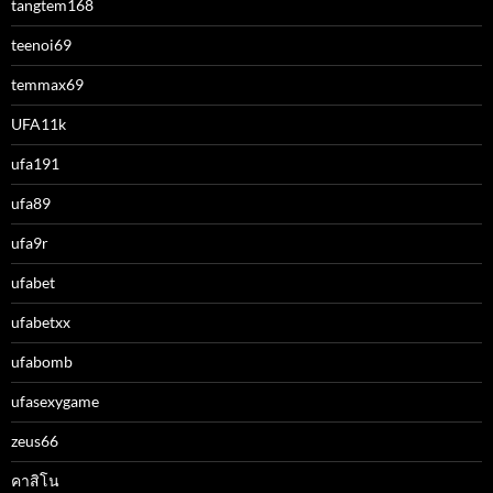
tangtem168
teenoi69
temmax69
UFA11k
ufa191
ufa89
ufa9r
ufabet
ufabetxx
ufabomb
ufasexygame
zeus66
คาสิโน