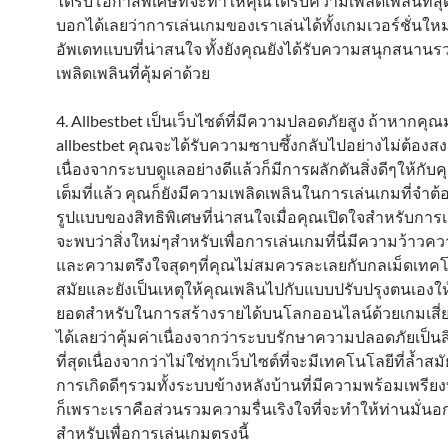
ได้รับโอกาสพิเศษที่จะทำให้คุณได้รับความเพลิดเพลินที่สุดเดี
บอกได้เลยว่าการเล่นเกมของเราเล่นได้ทั้งเกมเวอร์ชั่นใหม่
อัพเดทแบบที่น่าสนใจ ทั้งยังคุณยังได้รับความสนุกสนานร
เพลิดเพลินที่คุ้มค่าด้วย
4. Allbestbet เป็นเว็บไซต์ที่มีความปลอดภัยสูง ถ้าหากคุณมา
allbestbet คุณจะได้รับความซาบซึ้งกลับไปอย่างไม่ต้องสง
เนื่องจากระบบดูแลอย่างดีแล้วก็มีการผลักดันสิ่งดีๆให้กับค
เต็มที่แล้ว คุณก็ยังมีความเพลิดเพลินในการเล่นเกมที่จำต้
รูปแบบของสิทธิพิเศษที่น่าสนใจเมื่อคุณเปิดใจสำหรับการ
จะพบว่าสิ่งใหม่ๆสำหรับเพื่อการเล่นเกมที่นี่มีความว้าว
และความตรึงใจสุดๆที่คุณไม่สมควรละเลยกับกลเม็ดเทคโน
สมัยและยังเป็นเหตุให้คุณเพลินไปกับแบบปรับปรุงตนเองให้ไ
ยอดสำหรับในการสร้างรายได้บนโลกออนไลน์ด้วยเกมเสี
ได้เลยว่าคุ้มค่าเนื่องจากว่าระบบรักษาความปลอดภัยเป็นสิ่
ที่สุดเนื่องจากว่าไม่ใช่ทุกเว็บไซต์ที่จะมีเทคโนโลยีที่ล้ำสมั
การเกิดดีๆรวมทั้งระบบข้างหลังบ้านที่มีความพร้อมเพรียงที่
ก็เพราะเราคือส่วนรวมความรื่นเริงใจที่จะทำให้ท่านมั่นอก
สำหรับเพื่อการเล่นเกมตรงนี้