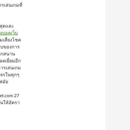
รเล่นเกมที่
ี่สุดและ
งบอลเว็บ
กมเสี่ยงโชค
ปแบบของการ
นุกสนาน
ดเยี่ยมอีก
การเล่นเกม
วงจรในทุกๆ
สมัย
bet.com 27
นให้อัตรา