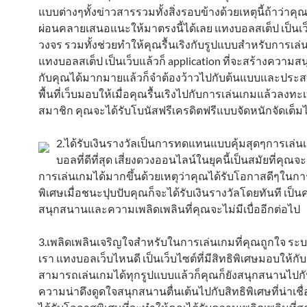
แบบต่างๆทั้งข่าวสารรวมทั้งสิ่งรอบข้างด้วยเหตุนี้ถ้าว่าค
ผ่อนคลายเสนอแนะให้มาตรงนี้ได้เลย แทงบอลสเต็ป เป็นเว็
วงจร รวมทั้งช่วยทำให้คุณรื้นเริงกับรูปแบบสำหรับการเล่
แทงบอลสเต็ป เป็นเว็บแล้วก็ application ที่จะสร้างความ
กับคุณได้มากมายแล้วก็จำต้องว้าวไปกับต้นแบบและประส
พื้นที่เว็บมอบให้เมื่อคุณรื้นเริงไปกับการเล่นเกมแล้วลงทะเ
สมาชิก คุณจะได้รับโบนัสฟรีเครดิตฟรีแบบจัดหนักจัดเต็ม
2.ได้รับเงินรางวัลเป็นการทดแทนแบบคุ้มสุดๆการเล่น
บอลที่ดีที่สุด เสี่ยงดวงออนไลน์ในยุคนี้เป็นสมัยที่คุณจ
การเล่นเกมได้มากขึ้นด้วยเหตุว่าคุณได้รับโอกาสดีๆในกา
พิเศษเมื่อชนะปุบปับคุณก็จะได้รับเงินรางวัลโดยทันที เป็
สนุกสนานและความเพลิดเพลินที่คุณจะไม่มีเบื่ออีกต่อไป
3.เพลิดเพลินเจริญใจสำหรับในการเล่นเกมที่คุณถูกใจ ร
เรา แทงบอลเว็บไหนดี เป็นเว็บไซต์ที่มีสิทธิพิเศษมอบให้กับ
สามารถเล่นเกมได้ทุกรูปแบบแล้วก็คุณก็ยังสนุกสนานไปกับ
ความน่าดึงดูดใจสนุกสนานตื่นเต้นไปกับสิทธิพิเศษที่น่าเชื่