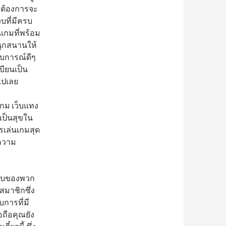
ุณต้องการจะ
บที่มีครบ
นเกมที่พร้อม
สนุกสนานให้
บการณ์ดีๆ
บียนเป็น
ไปเลย
เกม เว็บแทง
ะเป็นสุขใน
รเล่นเกมสุด
นความ
ะบบของพวก
สมาชิกซึ่ง
การที่มี
อถือคุณยัง