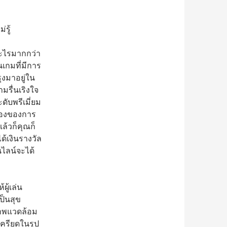
่รู้
้อะไรมากกว่า
นเกมที่มีการ
ุงมาอยู่ใน
มรื่นเริงใจ
ดับพรีเมี่ยม
รื่องของการ
ล้วก็คุณก็
ด้เงินรางวัล
ไลน์จะได้
ผู้เล่น
ป็นสุข
ภาพแวดล้อม
เครียดในรูป