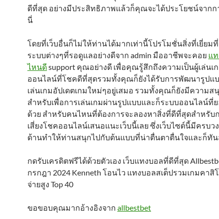
ดีที่สุด อย่างมีประสิทธิภาพแล้วก็คุณจะได้ประโยชน์จากกา
นี่
โดยที่เว็บอื่นก็ไม่ให้ท่านได้มากเท่านี้โปรโมชั่นสิ่งที่เยี่ยมท
ระบบต่างๆที่รอดูแลอย่างดีจาก admin มืออาชีพจะคอย
แท
ไหนดี
support คุณอย่างดี เพื่อคุณรู้สึกถึงความเป็นผู้เล่นเ
ออนไลน์ที่โชคดีที่สุดรวมทั้งคุณก็ยังได้รับการพัฒนารู
เล่นเกมอัปเดตเกมใหม่ๆอยู่เสมอ รวมทั้งคุณก็ยังมีความส
สำหรับเพื่อการเล่นเกมผ่านรูปแบบและก็ระบบออนไลน์ที่ยอ
ด้วย สำหรับคนไหนที่ต้องการจะลองหาสิ่งที่ดีที่สุดสำหรับ
เสี่ยงโชคออนไลน์เสนอแนะเว็บนี้เลย ซึ่งเว็บไซต์นี้มีครบ
ด้านทำให้ท่านสนุกไปกับต้นแบบที่น่าตื่นตาตื่นใจและก็ทัน
กดรับเครดิตฟรีได้ด้วยตัวเอง เว็บแทงบอลที่ดีที่สุด Allbest
กรกฎา 2024 Kenneth โอนไว แทงบอลสเต็ปรวมเกมคาสิโ
จ่ายสูง Top 40
ขอขอบคุณมากอ้างอิงจาก
allbestbet