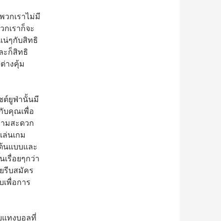
งพวกเราไม่มี
พวกเราก็จะ
น่ๆกับสิทธิ
ะก็สิทธิ
่างคุ้ม
ยูฟ่านั้นมี
ับคุณเพื่อ
ความสะดวก
เล่นเกม
ั้งต้นแบบและ
นเรื่อยๆกว่า
ายรีบสมัคร
บเพื่อการ
็บแทงบอลที่