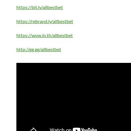
https://bit.ly/allbestbet
https://rebrand.ly/allbestbet
https://wow.in.th/allbestbet
http://gg.gg/allbestbet