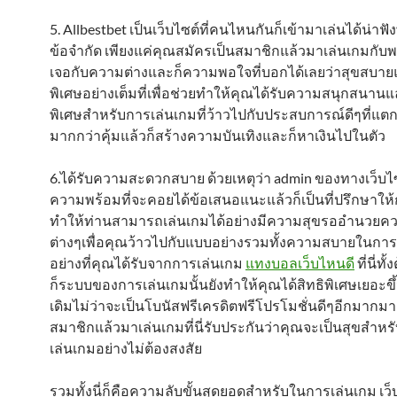
5. Allbestbet เป็นเว็บไซต์ที่คนไหนกันก็เข้ามาเล่นได้น่าฟั
ข้อจำกัด เพียงแค่คุณสมัครเป็นสมาชิกแล้วมาเล่นเกมกับ
เจอกับความต่างและก็ความพอใจที่บอกได้เลยว่าสุขสบายแ
พิเศษอย่างเต็มที่เพื่อช่วยทำให้คุณได้รับความสนุกสนานแล
พิเศษสำหรับการเล่นเกมที่ว้าวไปกับประสบการณ์ดีๆที่แตกต
มากกว่าคุ้มแล้วก็สร้างความบันเทิงและก็หาเงินไปในตัว
6.ได้รับความสะดวกสบาย ด้วยเหตุว่า admin ของทางเว็บไซต์
ความพร้อมที่จะคอยได้ข้อเสนอแนะแล้วก็เป็นที่ปรึกษาให้ก
ทำให้ท่านสามารถเล่นเกมได้อย่างมีความสุขรออำนวย
ต่างๆเพื่อคุณว้าวไปกับแบบอย่างรวมทั้งความสบายในการ
อย่างที่คุณได้รับจากการเล่นเกม
แทงบอลเว็บไหนดี
ที่นี่ท
ก็ระบบของการเล่นเกมนั้นยังทำให้คุณได้สิทธิพิเศษเยอะขึ้
เดิมไม่ว่าจะเป็นโบนัสฟรีเครดิตฟรีโปรโมชั่นดีๆอีกมากม
สมาชิกแล้วมาเล่นเกมที่นี่รับประกันว่าคุณจะเป็นสุขสำหรั
เล่นเกมอย่างไม่ต้องสงสัย
รวมทั้งนี่ก็คือความลับขั้นสุดยอดสำหรับในการเล่นเกม เว