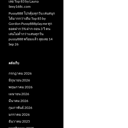
เลย Top 83 by Launa
Sexy168c.com
Pussy888 โปรคุ้มทุกวัน เล่นสนุก
ได้มากกว่าเดิม Top 85 by
Gordon Pussy888play.me ทุก
ยอดฝาก 5% ฝาก-ถอน 3 วิ คน
เล่นไม่ต่ำกว่าแสนทุกวัน
pussy888 พร้อมแล้ว ลุยเลย 14
Sep 26
คลังเก็บ
กรกฎาคม 2026
มิถุนายน 2026
พฤษภาคม 2026
เมษายน 2026
มีนาคม 2026
กุมภาพันธ์ 2026
มกราคม 2026
ธันวาคม 2025