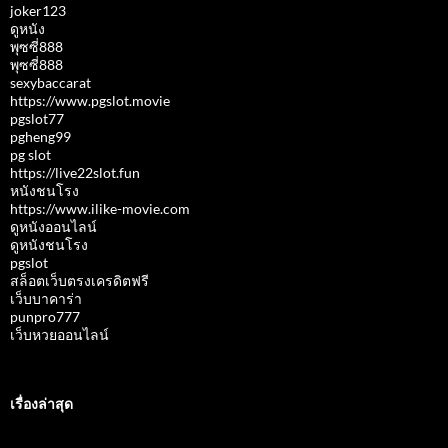
joker123
ดูหนัง
พุซซี่888
พุซซี่888
sexybaccarat
https://www.pgslot.movie
pgslot77
pgheng99
pg slot
https://live22slot.fun
หนังชนโรง
https://www.ilike-movie.com
ดูหนังออนไลน์
ดูหนังชนโรง
pgslot
สล็อตเว็บตรงเครดิตฟรี
เว็บบาคาร่า
punpro777
เว็บหวยออนไลน์
เรื่องล่าสุด