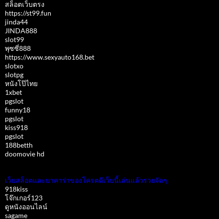
สล็อตเว็บตรง
https://st99.fun
jinda44
JINDA888
slot99
พุซซี่888
https://www.sexyauto168.bet
slotxo
slotpg
หนังโป๊ไทย
1xbet
pgslot
funny18
pgslot
kiss918
pgslot
188betth
doomovie hd
เว็บสล็อตและบาคาร่าของโครตดีเว็บนี้เล่นแล้วรวยจัดๆ
918kiss
โจ๊กเกอร์123
ดูหนังออนไลน์
sagame