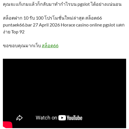
คุณจะแก้เกมแล้วก็กลับมาทำกำไรบน pgslot ได้อย่างแน่นอน
สล็อตฝาก 10 รับ 100 โปรโมชั่นใหม่ล่าสุด สล็อต66
puntaek66.bar 27 April 2026 Horace casino online pgslot แตก
ง่าย Top 92
ขอขอบคุณมากเว็บ
สล็อต66