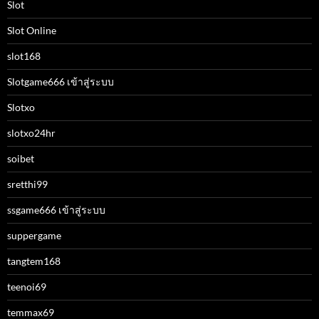
Slot
Slot Online
slot168
Slotgame666 เข้าสู่ระบบ
Slotxo
slotxo24hr
soibet
sretthi99
ssgame666 เข้าสู่ระบบ
suppergame
tangtem168
teenoi69
temmax69