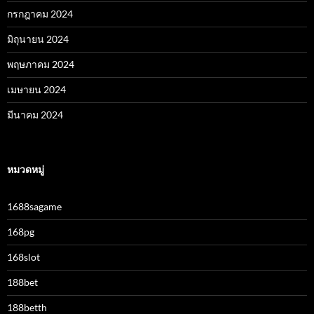
กรกฎาคม 2024
มิถุนายน 2024
พฤษภาคม 2024
เมษายน 2024
มีนาคม 2024
หมวดหมู่
1688sagame
168pg
168slot
188bet
188betth