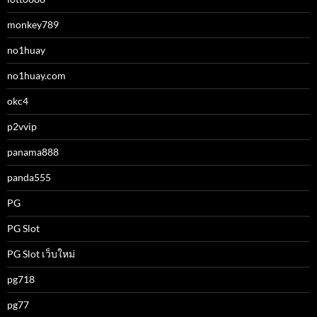
monkey789
no1huay
no1huay.com
okc4
p2vvip
panama888
panda555
PG
PG Slot
PG Slot เว็บใหม่
pg718
pg77