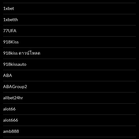
1xbet
1xbetth
77UFA
918Kiss
918kiss ดาวน์โหลด
918kissauto
ABA
ABAGroup2
allbet24hr
alot66
alot666
amb888