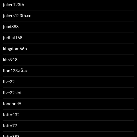
joker123th
jokers123th.co
juad888
judhai168
kingdom66n
kiss918
lion123สล็อต
live22
live22slot
london45
lotto432
lotto77
lotto888