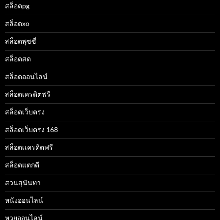
สล็อตpg
สล็อตxo
สล็อตพุซซี่
สล็อตสด
สล็อตออนไลน์
สล็อตเครดิตฟรี
สล็อตเว็บตรง
สล็อตเว็บตรง 168
สล็อตเเครดิตฟรี
สล็อตแตกดี
สวนสุนันทา
หนังออนไลน์
หวยออนไลน์