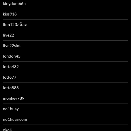
kingdom66n
kiss918
lion123สล็อต
live22
live22slot
london45
lotto432
lotto77
lotto888
monkey789
no1huay
no1huay.com
okc4