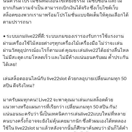
นั้นควรมีโปรโมชั่นที่มีเงื่อนไขเที่ยงธรรม ไม่ซับซ้อน และไม่
ยากเกินความจำเป็น สามารถเบิกเงินได้จริง ซึ่งเว็บไซต์เว็บ
สล็อตของพวกเรามาพร้อมโปรโมชั่นแบบจัดเต็มให้คุณเลือกได้
ตามปรารถนา
• ระบบเกมlive22ที่ดี: ระบบเกมของเรารองรับการใช้แรงงาน
ผ่านเครื่องใช้ไม้สอยต่างๆทุกเครื่องไม้เครื่องมือ ไม่ว่าจะเล่น
ผ่านวัสดุอุปกรณ์อะไรก็ตามแต่ คุณจะเล่นlive22ได้อย่างลื่นไหล
ไม่มีสะดุด เกมโหลดเร็ว และไม่มีค้างแน่นอนครับผม ค้ำประกัน
ได้เลย!
เล่นสล็อตออนไลน์กับ live22slot ด้วยกลอุบายเปลี่ยนเกมทุก 50
สปิน ดีจริงไหม?
มาครับผมทุกคน! Live22 จะพาคุณมาเล่นเกมสล็อตด้วย
แนวทางหรือแผนการที่เรียกว่า เปลี่ยนเกมทุก 50 สปิน กัน!
แน่นอนนะครับว่า นี่เป็นเทคนิคการเล่นlive22แบบใหม่ที่หลาย
คนบางครั้งก็อาจจะยังไม่คุ้นเคยมากนัก ซึ่งตัวผมเองได้ทดลอง
ใช้ใน live22slot มาแล้วหลังจากนั้นก็ศึกษาค้นพบว่า มันก็ได้คำ