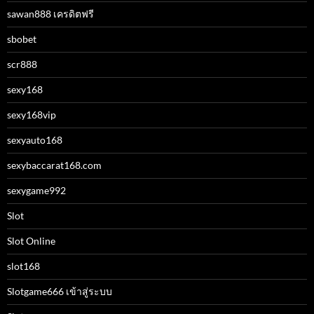
sawan888 เครดิตฟรี
sbobet
scr888
sexy168
sexy168vip
sexyauto168
sexybaccarat168.com
sexygame992
Slot
Slot Online
slot168
Slotgame666 เข้าสู่ระบบ