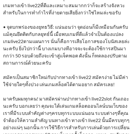
เกมทางเข้า live22ที่ดีและเหมาะสมมากกว่าก็จะสร้างจังหวะ
สำหรับในการทำกำไรที่ง่ายดายเสียยิ่งกว่าใช่ไหมล่ะขอรับ
• จุดบกพร่องของยุทธวิธี: แน่นอนว่า จุดอ่อนก็มีเหมือนกันครับ
แม้คุณยึดติดกับกลยุทธ์นี้ เมื่อพบเกมที่ดีแล้วจำเป็นต้องแปลง
เกมlive22ตามแผนการ นั่นก็คือการเสียโอกาสของโบนัสเลยล่ะ
นะครับ ยิ่งไปกว่านี้ บางเกมบางทีอาจจะจะต้องใช้การสปินมา
กกว่า 50 รอบด้วยถึงจะเข้าสู่แจ็คพอต ดังนั้น ก็ทดลองปรับตาม
สถานการณ์ด้วยนะครับ
สมัครเป็นสมาชิกใหม่กับปากทางเข้า live22 สมัครง่าย ไม่มีค่า
ใช้จ่ายใดๆทั้งปวง เล่นเกมสล็อตได้ตามอยาก สมัครเลย!
มาครับผมทุกคน! มาสมัครผ่านปากทางเข้า live22slot กันเถอะ
นะครับ บอกเลยว่า คุณจะได้เล่นเกมสล็อตออนไลน์บนเว็บของ
เราที่มีระบบสำคัญต่างๆครบทุกระบบแน่นอน ระบบต่างๆที่คุณ
จำต้องให้ความสำคัญ บนทางเข้า ทางเข้า live22 นั้นมีครบทุกๆ
อย่างแน่ๆ นอกนั้น การใช้วิธีการสำหรับการเล่นด้วยการเปลี่ยน