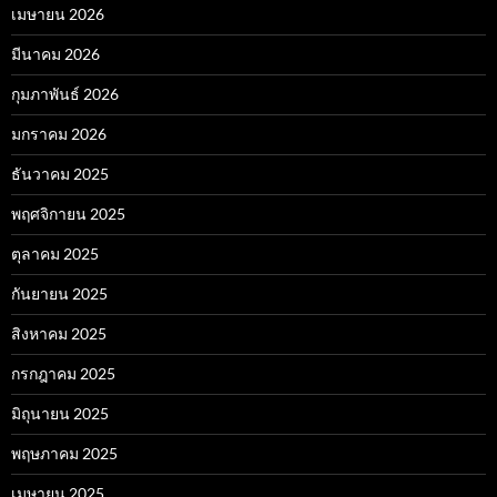
เมษายน 2026
มีนาคม 2026
กุมภาพันธ์ 2026
มกราคม 2026
ธันวาคม 2025
พฤศจิกายน 2025
ตุลาคม 2025
กันยายน 2025
สิงหาคม 2025
กรกฎาคม 2025
มิถุนายน 2025
พฤษภาคม 2025
เมษายน 2025