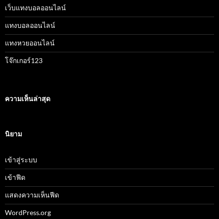
เว็บแทงบอลออนไลน์
แทงบอลออนไลน์
แทงหวยออนไลน์
โจ๊กเกอร์123
ความเห็นล่าสุด
นิยาม
เข้าสู่ระบบ
เข้าฟีด
แสดงความเห็นฟีด
WordPress.org