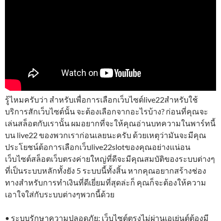
รู้ไหมครับว่า สำหรับเพื่อการเลือกเว็บไซต์live22สำหรับใช้
บริการสักเว็บไซต์นั้น จะต้องเลือกจากอะไรบ้าง? ก่อนที่คุณจะ
เล่นสล็อตกับเรานั้น ผมอยากที่จะให้คุณอ่านบทความในพาร์ทนี้
บน live22 ของพวกเราก่อนเลยนะครับ ด้วยเหตุว่ามันจะมีคุณ
ประโยชน์ต้อการเลือกเว็บlive22slotของคุณอย่างแน่อน
เว็บไซต์สล็อตเว็บตรงค่ายใหญ่ที่ดีจะมีคุณสมบัติของระบบต่างๆ
ที่เป็นระบบหลักทั้งยัง 5 ระบบนี้ทั้งสิ้น หากคุณอยากสร้างช่อง
ทางสำหรับการทำเงินที่ดีเยี่ยมที่สุดล่ะก็ คุณก็จะต้องให้ความ
เอาใจใส่กับระบบต่างๆพวกนี้ด้วย
• ระบบรักษาความปลอดภัย: เว็บไซต์ตรงไม่ผ่านเอเย่นต์ต้องมี