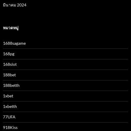
มีนาคม 2024
หมวดหมู่
1688sagame
168pg
168slot
188bet
188betth
1xbet
1xbetth
77UFA
918Kiss