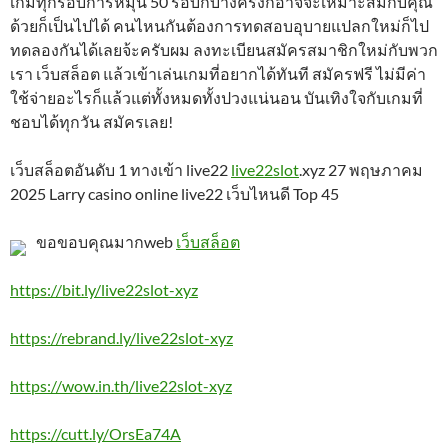
เกมทุกรอบการหมุน 50 รอบก็บางครั้งก็อาจจะเหมาะสมกับคุณ
ด้วยก็เป็นไปได้ คนไหนกันต้องการทดสอบอุบายแปลกใหม่ก็ไป
ทดลองกันได้เลยจ้ะครับผม ลงทะเบียนสมัครสมาชิกใหม่กับพวก
เรา เว็บสล็อต แล้วเข้าเล่นเกมที่อยากได้ทันที สมัครฟรี ไม่มีค่า
ใช้จ่ายอะไรก็แล้วแต่ทั้งหมดทั้งปวงแน่นอน บันเทิงใจกับเกมที่
ชอบได้ทุกวัน สมัครเลย!
เว็บสล็อตอันดับ 1 ทางเข้า live22
live22slot
.xyz 27 พฤษภาคม
2025 Larry casino online live22 เว็บไหนดี Top 45
ขอขอบคุณมากweb
เว็บสล็อต
https://bit.ly/live22slot-xyz
https://rebrand.ly/live22slot-xyz
https://wow.in.th/live22slot-xyz
https://cutt.ly/OrsEa74A