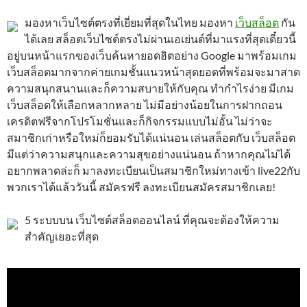
มองหาเว็บไซต์ตรงที่เยี่ยมที่สุดในไทย มองหา
เว็บสล็อต
กัน
ได้เลย สล็อตเว็บไซต์ตรงไม่ผ่านเอเย่นต์ที่มาแรงที่สุดเดี๋ยวนี้
อยู่บนหน้าแรกของเว็บค้นหายอดฮิตอย่าง Google มาพร้อมเกม
เว็บสล็อตมากจากค่ายเกมชั้นแนวหน้าสุดยอดที่พร้อมจะมาสาด
ความสนุกสนานและก็ความสบายให้กับคุณ ทำกำไรง่าย มีเกม
เว็บสล็อตให้เลือกหลากหลาย ไม่มีอย่างน้อยในการฝากถอน
เครดิตฟรีจากโปรโมชั่นและก็กิจกรรมแบบไม่อั้น ไม่ว่าจะ
สมาชิกเก่าหรือใหม่ก็ยอมรับได้แน่นอน เล่นสล็อตกับ เว็บสล็อต
มีแต่ว่าความสนุกและความสุขอย่างแน่นอน ถ้าหากคุณไม่ได้
อยากพลาดล่ะก็ มาลงทะเบียนเป็นสมาชิกใหม่ทางเข้า live22กับ
พวกเราได้แล้ววันนี้ สมัครฟรี ลงทะเบียนสมัครสมาชิกเลย!
5 ระบบบน เว็บไซต์สล็อตออนไลน์ ที่คุณจะต้องให้ความ
สำคัญเยอะที่สุด