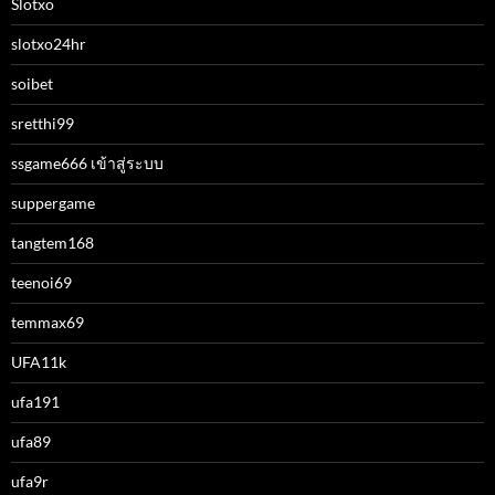
Slotxo
slotxo24hr
soibet
sretthi99
ssgame666 เข้าสู่ระบบ
suppergame
tangtem168
teenoi69
temmax69
UFA11k
ufa191
ufa89
ufa9r