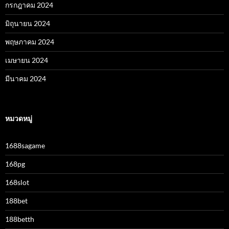
กรกฎาคม 2024
มิถุนายน 2024
พฤษภาคม 2024
เมษายน 2024
มีนาคม 2024
หมวดหมู่
1688sagame
168pg
168slot
188bet
188betth