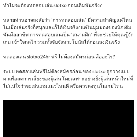
ทำไมจะต้องทดสอบเล่น slotxo ก่อนเดิมพันจริง?
หลายท่านอาจสงสัยว่า “การทดสอบเล่น” มีความสำคัญแค่ไหน
ในเมื่อเล่นจริงก็สนุกและก็ได้เงินจริง? แต่ในมุมมองของนักเดิม
พันมืออาชีพ การทดสอบเล่นเป็น “สนามฝึก” ที่จะช่วยให้คุณรู้จัก
เกม เข้าใจกลไก รวมทั้งจับจังหวะโบนัสได้ก่อนลงเงินจริง
ทดลองเล่น slotxo24hr ฟรี ไม่ต้องสมัครก่อน คืออะไร?
ระบบ ทดสอบเล่นฟรีไม่ต้องสมัครก่อน ของ slotxo ถูกวางแบบ
มาเพื่อลดการเสี่ยงของผู้เล่น โดยเฉพาะอย่างยิ่งผู้เล่นหน้าใหม่ที่
ไม่แน่ใจว่าจะเล่นเกมแนวไหนดี หรือควรลงทุนในเกมไหน