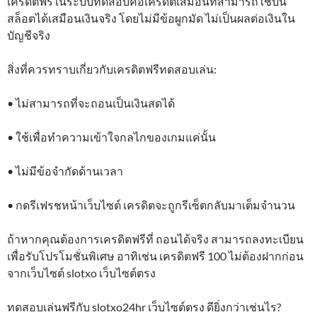
เครดิตฟรีในระบบทดสอบคือเครดิตเสมือนที่สามารถใช้ปั่น
สล็อตได้เสมือนเงินจริง โดยไม่มีข้อผูกมัด ไม่เป็นผลต่อเงินใน
บัญชีจริง
สิ่งที่ควรทราบเกี่ยวกับเครดิตฟรีทดสอบเล่น:
• ไม่สามารถที่จะถอนเป็นเงินสดได้
• ใช้เพื่อทำความเข้าใจกลไกของเกมแค่นั้น
• ไม่มีข้อจำกัดด้านเวลา
• กดรีเฟรชหน้าเว็บไซต์ เครดิตจะถูกรีเซ็ตกลับมาเต็มจำนวน
ถ้าหากคุณต้องการเครดิตฟรีที่ ถอนได้จริง สามารถลงทะเบียน
เพื่อรับโปรโมชั่นพิเศษ อาทิเช่น เครดิตฟรี 100 ไม่ต้องฝากก่อน
จากเว็บไซต์ slotxo เว็บไซต์ตรง
ทดสอบเล่นฟรีกับ slotxo24hr เว็บไซต์ตรง ดียิ่งกว่าเช่นไร?