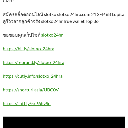
เวลา!
สมัครสล็อตออนไลน์ slotxo slotxo24hra.com 21 SEP 68 Lupita
ดูรีวิวจากลูกค้าจริง slotxo24hrTrue wallet Top 36
ขอขอบคุณเว็ปไซต์
slotxo24hr
https://bit.ly/slotxo_24hra
https://rebrand.ly/slotxo_24hra
https://cutly.info/slotxo_24hra
https://shorturl.asia/UBC0V
https://cutt.ly/5rP6hvSo