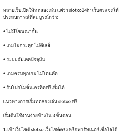
หลายเว็บเปิดให้ทดลองเล่น แต่ว่า slotxo24hr เว็บตรง จะให้
ประสบการณ์ที่สมบูรณ์กว่า:
• ไม่มีโฆษณากั้น
• เกมไม่กระตุก ไม่ดีเลย์
• ระบบอัปเดตปัจจุบัน
• เกมครบทุกเกม ไม่โดนตัด
• รับโปรโมชั่นเครดิตฟรีเพิ่มได้
แนวทางการเริ่มทดลองเล่น slotxo ฟรี
เริ่มต้นใช้งานง่ายข้างใน 3 ขั้นตอน:
1. เข้าเว็บไซต์ slotxo เว็บไซต์ตรง หรือพาร์ทเนอร์เชื่อใจได้