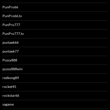
PunPro66
PunPro66.tv
PunPro777
PunPro777.tv
puntaek66
puntaek77
Pussy888
pussy888win
redkong89
rocket45
rockstar66
sagame