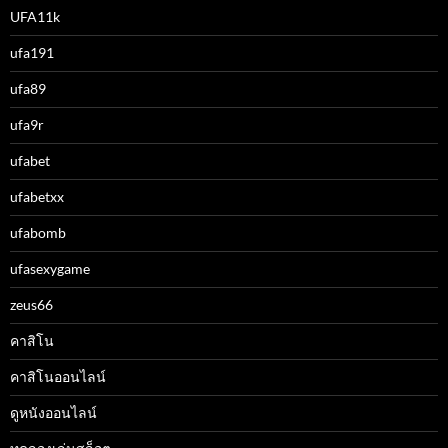
UFA11k
ufa191
ufa89
ufa9r
ufabet
ufabetxx
ufabomb
ufasexygame
zeus66
คาสิโน
คาสิโนออนไลน์
ดูหนังออนไลน์