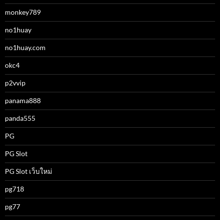
monkey789
no1huay
no1huay.com
okc4
p2vvip
panama888
panda555
PG
PG Slot
PG Slot เว็บใหม่
pg718
pg77