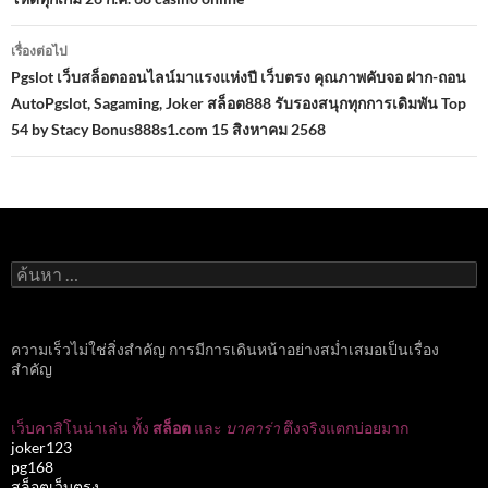
เรื่องต่อไป
Pgslot เว็บสล็อตออนไลน์มาแรงแห่งปี เว็บตรง คุณภาพคับจอ ฝาก-ถอน
AutoPgslot, Sagaming, Joker สล็อต888 รับรองสนุกทุกการเดิมพัน Top
54 by Stacy Bonus888s1.com 15 สิงหาคม 2568
ค้นหา
สำหรับ:
ความเร็วไม่ใช่สิ่งสำคัญ การมีการเดินหน้าอย่างสม่ำเสมอเป็นเรื่อง
สำคัญ
เว็บคาสิโนน่าเล่น ทั้ง
สล็อต
และ
บาคาร่า
ตึงจริงแตกบ่อยมาก
joker123
pg168
สล็อตเว็บตรง