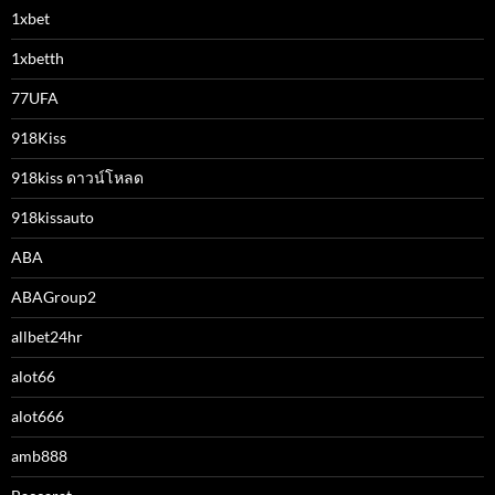
1xbet
1xbetth
77UFA
918Kiss
918kiss ดาวน์โหลด
918kissauto
ABA
ABAGroup2
allbet24hr
alot66
alot666
amb888