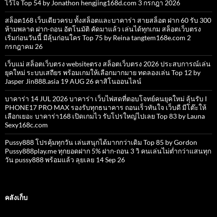
ไว้ใจ Top 54 by Jonathon hengjing168d.com 3 กรกฎา 2026
สล็อต168 เว็บเดียวครบ ทั้งสล็อตและบาคาร่า สายสล็อต ฝาก 60 รับ 300
ห้ามพลาด ฝาก-ถอน อัตโนมัติ คัดมาแล้ว เล่นได้ทุกเกม สล็อตเว็บตรง
เริ่มก่อนวันนี้ มีลุ้นก่อนใคร Top 75 by Reina tangtem168e.com 2
กรกฎาคม 26
เว็บแม่ สล็อตเว็บตรง websiteตรง สล็อตเว็บตรง 2026 ประสบการณ์เล่น
ยุคใหม่ ระบบเสถียร พร้อมเกมให้เลือกมากมาย ทดลองเล่น Top 12 by
Jasper Jin888.asia 19 AUG 26 คาสิโนออนไลน์
บาคาร่า 14 JUL 2026 บาคาร่า เว็บไพ่สดที่ตอบโจทย์คนยุคใหม่ ลุ้นรับ I
PHONE17 PRO MAX รองรับทุกธนาคาร ถอนเร็วทันใจ เว็บดี มีโต๊ะให้
เลือกเยอะ บาคาร่า168 เปิดเกมไว รับโปรใหญ่ไปเลย Top 83 by Launa
Sexy168c.com
Pussy888 โปรคุ้มทุกวัน เล่นสนุกได้มากกว่าเดิม Top 85 by Gordon
Pussy888play.me ทุกยอดฝาก 5% ฝาก-ถอน 3 วิ คนเล่นไม่ต่ำกว่าแสนทุก
วัน pussy888 พร้อมแล้ว ลุยเลย 14 Sep 26
คลังเก็บ