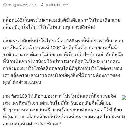
กรกฎาคม 22, 2025
ROBERT GRAY
สล็อต168 เว็บตรงไม่ผ่านเอเย่นต์อันดับแรกๆในไทย เลือกเกม
สล็อตที่ถูกใจได้ทุกวี่วัน ไม่พลาดทุกการเดิมพัน!
เว็บตรงลำดับที่หนึ่งในไทย สล็อต168 ตรงนี้ที่เดียวเท่านั้น! พวก
เราเป็นสล็อตเว็บตรงแท้ 100% ลิขสิทธิ์แท้จากค่ายเกมชั้นนำ
ระดับนานาชาติมากไม่น้อยเลยทีเดียว เว็บไซต์ตรงลำดับที่หนึ่ง
ที่นักพนันชาวไทยนิยมใช้บริการมากที่สุดในปี 2025 หากคุณ
กำลังมองหาเว็บไซต์สล็อตออนไลน์ดีๆสักเว็บ เว็บไซต์ตรงของ
เรา สล็อต168 สามารถตอบโจทย์ทุกสิ่งที่มีความต้องการของ
คุณได้อย่างแน่นอน
เกม faro168 ให้เลือกเยอะมาก โปรโมชั่นและก็กิจกรรมจัด
เต็ม เครดิตฟรีแจกแต่ละวันไม่มีกั๊ก รับยอดเสียคืนได้แบบ
ชิวๆระบบทดสอบเล่นฟรี! มาพร้อมระบบฝากถอนออโต้ที่เยี่ยม
ที่สุดอีกด้วย เลือกสล็อตเว็บไซต์ตรงที่เหมาะสมที่สุด ไม่มีผิดหวัง
อย่างแน่แท้ สมัครสมาชิกเลย!