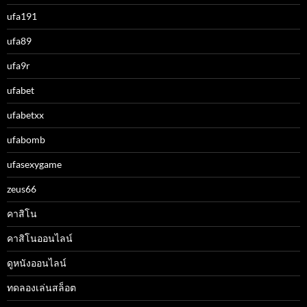
ufa191
ufa89
ufa9r
ufabet
ufabetxx
ufabomb
ufasexygame
zeus66
คาสิโน
คาสิโนออนไลน์
ดูหนังออนไลน์
ทดลองเล่นสล็อต