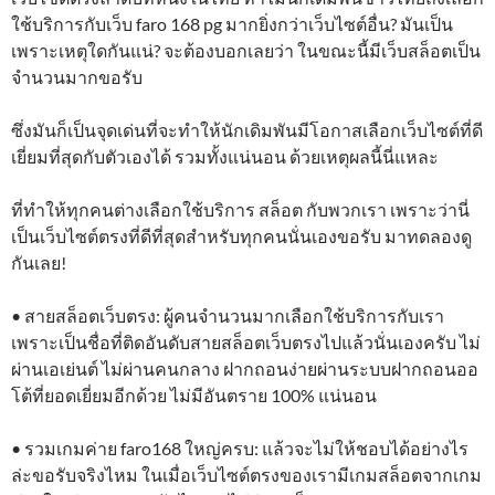
ใช้บริการกับเว็บ faro 168 pg มากยิ่งกว่าเว็บไซต์อื่น? มันเป็น
เพราะเหตุใดกันแน่? จะต้องบอกเลยว่า ในขณะนี้มีเว็บสล็อตเป็น
จำนวนมากขอรับ
ซึ่งมันก็เป็นจุดเด่นที่จะทำให้นักเดิมพันมีโอกาสเลือกเว็บไซต์ที่ดี
เยี่ยมที่สุดกับตัวเองได้ รวมทั้งแน่นอน ด้วยเหตุผลนี้นี่แหละ
ที่ทำให้ทุกคนต่างเลือกใช้บริการ สล็อต กับพวกเรา เพราะว่านี่
เป็นเว็บไซต์ตรงที่ดีที่สุดสำหรับทุกคนนั่นเองขอรับ มาทดลองดู
กันเลย!
• สายสล็อตเว็บตรง: ผู้คนจำนวนมากเลือกใช้บริการกับเรา
เพราะเป็นชื่อที่ติดอันดับสายสล็อตเว็บตรงไปแล้วนั่นเองครับ ไม่
ผ่านเอเย่นต์ ไม่ผ่านคนกลาง ฝากถอนง่ายผ่านระบบฝากถอนออ
โต้ที่ยอดเยี่ยมอีกด้วย ไม่มีอันตราย 100% แน่นอน
• รวมเกมค่าย faro168 ใหญ่ครบ: แล้วจะไม่ให้ชอบได้อย่างไร
ล่ะขอรับจริงไหม ในเมื่อเว็บไซต์ตรงของเรามีเกมสล็อตจากเกม