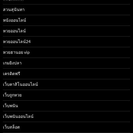
สวนสุนันทา
หนังออนไลน์
หวยออนไลน์
หวยออนไลน์24
หวยฮานอย vip
เกมยิงปลา
เครดิตฟรี
เว็บคาสิโนออนไลน์
เว็บถูกหวย
เว็บพนัน
เว็บพนันออนไลน์
เว็บสล็อต