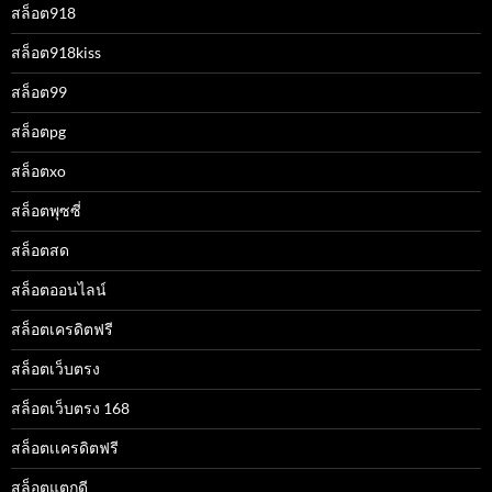
สล็อต918
สล็อต918kiss
สล็อต99
สล็อตpg
สล็อตxo
สล็อตพุซซี่
สล็อตสด
สล็อตออนไลน์
สล็อตเครดิตฟรี
สล็อตเว็บตรง
สล็อตเว็บตรง 168
สล็อตเเครดิตฟรี
สล็อตแตกดี