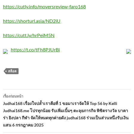
https://cutly.info/moversreview-faro168
https://shorturl.asia/ND2iU
https://cutt.ly/hrPeiM5N
https://t.co/tFh8PJUrBi
สล็อต
เมนู
เรื่องก่อนหน้า
นำทาง
Judhai168 เรื่องใจปล้ำเราคือที่ 1 ขอมาเราจัดให้ Top 56 by Kelli
Judhai168.me โปรทุกน้อย รับเพิ่มเบิ้มๆ ตะลุยภารกิจ พิชิตรางวัล บาคา
เรื่อง
ร่า ยิงปลา กีฬา จัดให้หมดทุกค่ายดัง judhai168 ร่วมเป็นส่วนหนึ่งรับเงิน
แสน 6 กรกฎาคม 2025