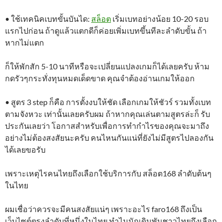
• ใช้เทคนิคเบทขั้นบันได:
สล็อต
เริ่มเบทอย่างน้อย 10-20 รอบ
แรกไปก่อน ถ้าดูแล้วแตกดีก็ค่อยเพิ่มเบทขึ้นทีละลำดับขั้น ถ้า
หากไม่แตก
ก็ให้พักสัก 5-10 นาทีหรือจะเปลี่ยนแปลงเกมก็ได้เลยครับ ห้าม
กดรัวๆกระทั่งทุนหมดเด็ดขาด คุณจำต้องอ่านเกมให้ออก
• สูตร 3 step ก็คือ การตั้งงบให้ชัด เลือกเกมให้ชัวร์ รวมทั้งเบท
ตามจังหวะ เท่านั้นเลยครับผม ถ้าหากคุณเล่นตามสูตรล่ะก็ รับ
ประกันเลยว่า โอกาสสำหรับเพื่อการทำกำไรของคุณจะมาถึง
อย่างไม่ต้องสงสัยนะครับ คนไหนกันแน่ที่ยังไม่มีสูตรไปลองกัน
ได้เลยขอรับ
เพราะเหตุไรคนไทยถึงเลือกใช้บริการกับ สล็อต168 ลำดับต้นๆ
ในไทย
ผมเชื่อว่าควรจะมีคนสงสัยแน่ๆ เพราะอะไร faro168 ถึงเป็น
เว็บไซต์ตรงลำดับที่หนึ่งในไทย ทำไมนักเดิมพันชาวไทยถึงเลือก