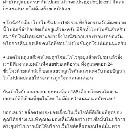
ค่ายใหญ่แบบครบๆกันไปเลย ไม่ว่าจะเป็น pg slot, joker, jili และ
ก็ฯลฯ เล่นง่ายไม่ต้องย้ายเว็บไปเลย
• โบนัสจัดเต็ม: โปรโมชั่น faro168 รวมทั้งกิจกรรมจัดเต็มขนาด
นี้ โบนัสก็จำต้องจัดเต็มอยู่แล้วล่ะครับ มีอีกทั้งโปรโมชั่นสำหรับ
สมาชิกใหม่โดยเฉพาะอย่างยิ่ง โบนัสฝากแรก ฝากแรกของวัน
หรือการคืนยอดเสีย คนใดที่ชอบโปรโมชั่นถูกใจแน่นอนนะครับ
• แอดไม่นดูแลดี: คนไทยถูกใจอะไรไวๆอยู่แล้วครับผม แล้วยิ่ง
เรามีทีมงานแอดมินที่คอยช่วยเหลือรวมทั้งดูแลตลอด 24
ชั่วโมงด้วยแล้วล่ะก็ บอกเลยว่าถูกใจกันแน่ๆนะครับ ตอบปัญหา
ไว ไม่ปลดปล่อยให้รอนาน ถูกใจทุกคนแน่นอน
บันเทิงใจกับเกมเยอะมากบน สล็อต168 เลือกเว็บตรงไม่ผ่าน
เอเย่นต์ที่ดีเยี่ยมที่สุดในไทย ไม่มีผิดหวังแน่นอน สมัครเลย!
บอกเลยว่า สล็อต168 จะยอดเยี่ยมในเว็บไซต์ที่ดีเยี่ยมที่สุดของ
คุณได้อย่างแน่แท้ คุณจะมองเห็นได้เลยว่า เราเชื่อมั่นในบริการ
ต่างๆเท่าไร การเปิดให้บริการเว็บไซต์สล็อตออนไลน์นั้น พวก