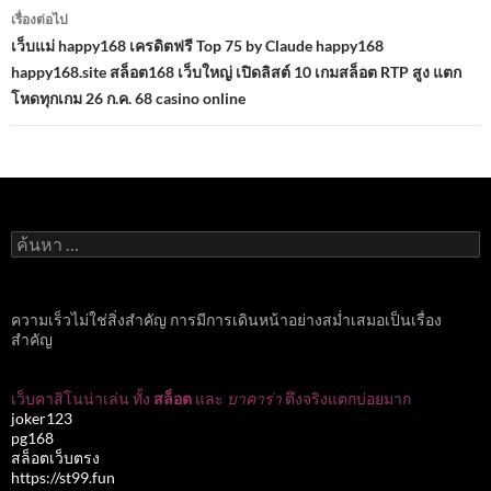
เรื่องต่อไป
เว็บแม่ happy168 เครดิตฟรี Top 75 by Claude happy168
happy168.site สล็อต168 เว็บใหญ่ เปิดลิสต์ 10 เกมสล็อต RTP สูง แตก
โหดทุกเกม 26 ก.ค. 68 casino online
ค้นหา
สำหรับ:
ความเร็วไม่ใช่สิ่งสำคัญ การมีการเดินหน้าอย่างสม่ำเสมอเป็นเรื่อง
สำคัญ
เว็บคาสิโนน่าเล่น ทั้ง
สล็อต
และ
บาคาร่า
ตึงจริงแตกบ่อยมาก
joker123
pg168
สล็อตเว็บตรง
https://st99.fun