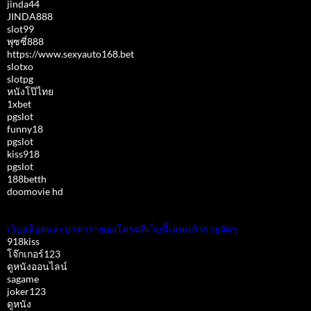
jinda44
JINDA888
slot99
พุซซี่888
https://www.sexyauto168.bet
slotxo
slotpg
หนังโป๊ไทย
1xbet
pgslot
funny18
pgslot
kiss918
pgslot
188betth
doomovie hd
เว็บสล็อตและบาคาร่าของโครตดีเว็บนี้เล่นแล้วรวยจัดๆ
918kiss
โจ๊กเกอร์123
ดูหนังออนไลน์
sagame
joker123
ดูหนัง