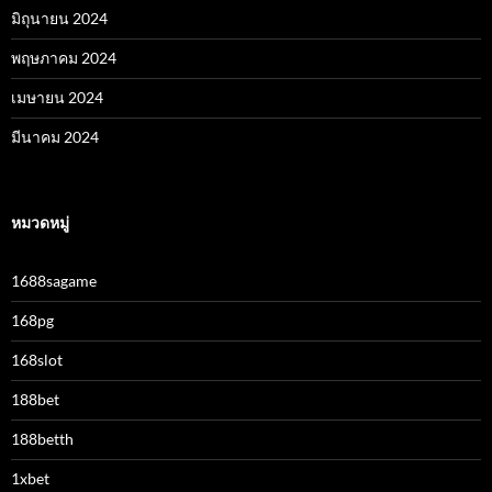
มิถุนายน 2024
พฤษภาคม 2024
เมษายน 2024
มีนาคม 2024
หมวดหมู่
1688sagame
168pg
168slot
188bet
188betth
1xbet