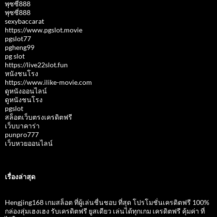
พุซซี่888
พุซซี่888
sexybaccarat
https://www.pgslot.movie
pgslot77
pgheng99
pg slot
https://live22slot.fun
หนังชนโรง
https://www.ilike-movie.com
ดูหนังออนไลน์
ดูหนังชนโรง
pgslot
สล็อตเว็บตรงเครดิตฟรี
เว็บบาคาร่า
punpro777
เว็บหวยออนไลน์
เรื่องล่าสุด
Hengjing168 เกมสล็อต ที่ผู้เล่นชื่นชอบ ที่สุด โปรโมชั่นเครดิตฟรี 100%
กล่องสุ่มเฮงเฮง รับเครดิตฟรี ยูสเดียว เล่นได้ทุกเกม เครดิตฟรี คุ้มค่า ที่