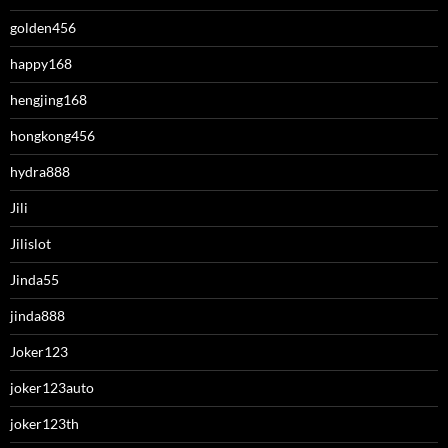
golden456
happy168
hengjing168
hongkong456
hydra888
Jili
Jilislot
Jinda55
jinda888
Joker123
joker123auto
joker123th