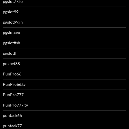
pgslot77.io
pgslot99
pgslot99.in
pgslotceo
pgslotfish
pgslotth
pokbet88
PunPro66
PunPro66.tv
PunPro777
PunPro777.tv
puntaek66
puntaek77