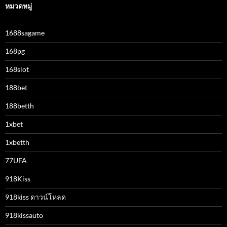
หมวดหมู่
1688sagame
168pg
168slot
188bet
188betth
1xbet
1xbetth
77UFA
918Kiss
918kiss ดาวน์โหลด
918kissauto