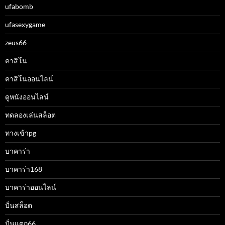
ufabomb
ufasexygame
zeus66
คาสิโน
คาสิโนออนไลน์
ดูหนังออนไลน์
ทดลองเล่นสล็อต
ทางเข้าpg
บาคาร่า
บาคาร่า168
บาคาร่าออนไลน์
ปั่นสล็อต
ปั่นแตก66