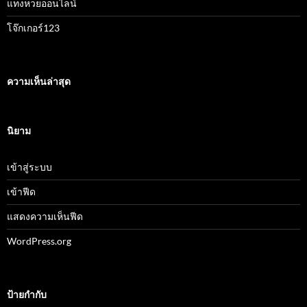
แทงหวยออนไลน์
โจ๊กเกอร์123
ความเห็นล่าสุด
นิยาม
เข้าสู่ระบบ
เข้าฟีด
แสดงความเห็นฟีด
WordPress.org
ป้ายกำกับ