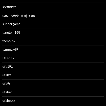
sretthi99
ssgame666 เข้าสู่ระบบ
suppergame
tangtem168
teenoi69
temmax69
UFA11k
ufa191
ufa89
ufa9r
ufabet
ufabetxx