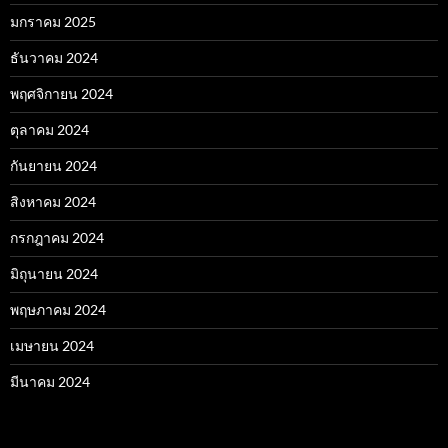
มกราคม 2025
ธันวาคม 2024
พฤศจิกายน 2024
ตุลาคม 2024
กันยายน 2024
สิงหาคม 2024
กรกฎาคม 2024
มิถุนายน 2024
พฤษภาคม 2024
เมษายน 2024
มีนาคม 2024