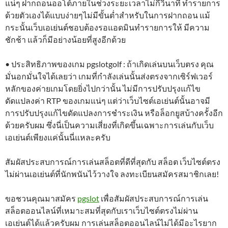
แน่ๆ ฝากถอนออโต้ภายในช่วงระยะเวลาไม่กี่วินาที ทำรายการ
ด้วยตัวเองได้แบบง่ายๆไม่มีขั้นต่ำสำหรับในการฝากถอน แม้
กระนั้นเว็บเอเย่นต์ชอบต้องรอแอดมินทำรายการให้ มีความ
ชักช้า แล้วก็มีอย่างน้อยที่สูงอีกด้วย
• ประสิทธิภาพของเกม pgslotgolf : ถ้าเกิดเล่นบนเว็บตรง คุณ
มั่นอกมั่นใจได้เลยว่า เกมที่กำลังเล่นนั้นส่งตรงจากเซิร์ฟเวอร์
หลักของค่ายเกมโดยยิ่งไปกว่านั้น ไม่มีการปรับปรุงแก้ไข
ดัดแปลงค่า RTP ของเกมแน่ๆ แต่ว่าเว็บไซต์เอเย่นต์นั้นอาจมี
การปรับปรุงแก้ไขดัดแปลงการชำระเงิน หรือล็อกยูสบ้างครั้งอีก
ด้วยครับผม ซึ่งนี่เป็นความเสี่ยงที่เกิดขึ้นเฉพาะการเล่นกับเว็บ
เอเย่นต์เพียงแค่นั้นนี่แหละครับ
สัมผัสประสบการณ์การเล่นสล็อตที่ดีที่สุดกับ สล็อต เว็บไซต์ตรง
ไม่ผ่านเอเย่นต์ที่นักพนันไว้วางใจ ลงทะเบียนสมัครสมาชิกเลย!
ขอชวนคุณมาสมัคร
pgslot
เพื่อสัมผัสประสบการณ์การเล่น
สล็อตออนไลน์ที่เหมาะสมที่สุดกับเราเว็บไซต์ตรงไม่ผ่าน
เอเย่นต์ได้แล้วครับผม การเล่นสล็อตออนไลน์ไม่ได้มีอะไรยาก