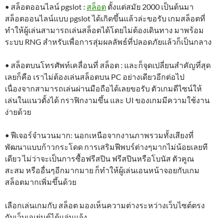
• สล็อตออนไลน์ pgslot :
สล็อต
ตั้งแต่สมัย 2000 เป็นต้นมา
สล็อตออนไลน์แบบ pgslot ได้เกิดขึ้นแล้วล่ะขอรับ เกมสล็อตที่
ทำให้ผู้เล่นสามารถเล่นสล็อตได้โดยไม่ต้องเดินทาง มาพร้อม
ระบบ RNG สำหรับเพื่อการสุ่มผลลัพธ์ที่ปลอดภัยแล้วก็เป็นกลาง
• สล็อตบนโทรศัพท์เคลื่อนที่ สล็อต : และก็จุดเปลี่ยนสำคัญที่สุด
เลยก็คือ เราไม่ต้องเล่นสล็อตบน PC อย่างเดียวอีกต่อไป
เนื่องจากสามารถเล่นผ่านมือถือได้เลยขอรับ ตัวเกมดีไซน์ให้
เล่นในแนวตั้งได้ กราฟิกงามขึ้น และ UI ของเกมมีความใช้งาน
ง่ายด้วย
• ฟีเจอร์จำนวนมาก: นอกเหนือจากงานภาพรวมทั้งเสียงที่
พัฒนาแบบก้าวกระโดด การเสริมฟีพบร์ต่างๆมากไม่น้อยเลยที
เดียว ไม่ว่าจะเป็นการซื้อฟรีสปิน ฟรีสปินหรือโบนัส ตัวคูณ
สะสม หรืออื่นๆอีกมากมาย ก็ทำให้ผู้เล่นเอนหน้าจอยกับเกม
สล็อตมากเพิ่มขึ้นด้วย
เลือกเล่นเกมกับ สล็อต มองเห็นความต่างระหว่างเว็บไซต์ตรง
กับเว็บเอเย่นต์ได้แจ่มแจ้ง