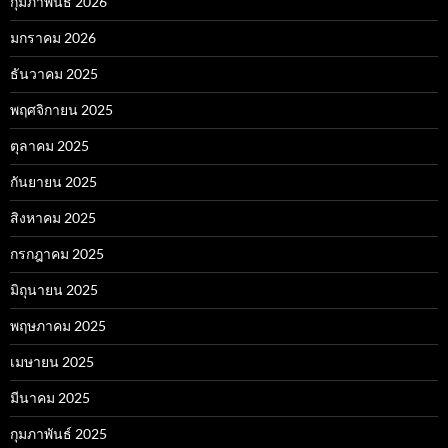
กุมภาพันธ์ 2026
มกราคม 2026
ธันวาคม 2025
พฤศจิกายน 2025
ตุลาคม 2025
กันยายน 2025
สิงหาคม 2025
กรกฎาคม 2025
มิถุนายน 2025
พฤษภาคม 2025
เมษายน 2025
มีนาคม 2025
กุมภาพันธ์ 2025