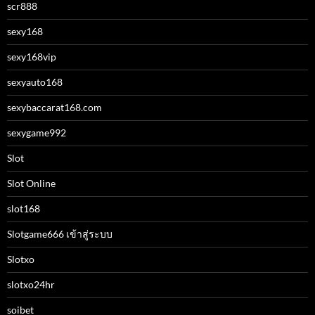
scr888
sexy168
sexy168vip
sexyauto168
sexybaccarat168.com
sexygame992
Slot
Slot Online
slot168
Slotgame666 เข้าสู่ระบบ
Slotxo
slotxo24hr
soibet