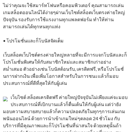
ไม่ว่าคุณจะใช้สมาร์ทโฟนหรือคอมพิวเตอร์ คุณสามารถเล่น
เกมสล็อตออนไลน์ได้ง่ายๆผ่านเว็บไซต์สล็อตเว็บตรงค่ายใหญ่
ปัจจุบัน รองรับการใช้แรงงานทุกแพลตฟอร์ม ทำให้ท่าน
สามารถเล่นได้ทุกหนทุกแห่ง
• โปรโมชั่นและก็โบนัสจัดเต็ม
เว็บสล็อตเว็บไซต์ตรงค่ายใหญ่หลายที่จะมีการแจกโบนัสและก็
โปรโมชั่นพิเศษให้กับสมาชิกใหม่และสมาชิกเก่าอย่าง
สม่ำเสมอ ตัวอย่างเช่น โบนัสต้อนรับ, เครดิตฟรี, หรือโปรโมชั่
นการฝากเงิน เพื่อเพิ่มโอกาสสำหรับในการชนะแล้วก็มอบ
ประสบการณ์ที่ดีที่สุดให้กับผู้เล่น
เว็บไซต์ สล็อตเครดิตฟรี ค่ายใหญ่ปัจจุบันไม่เพียงแค่จะมอบ
ประสบการณ์ที่เบิกบานแล้วก็ตื่นเต้นให้กับผู้เล่น แต่ว่ายัง
มอบความสบายสบายแล้วก็ความปลอดภัยในทุกๆการเล่นเกม
พนันออนไลน์ ด้วยการนำเข้าเกมใหม่ๆตลอด 24 ชั่วโมง กับ
บริการที่มีคุณภาพและก็โปรโมชันที่น่าสนใจ ด้วยเหตุนั้นถ้า