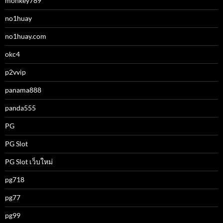
monkey789
no1huay
no1huay.com
okc4
p2vvip
panama888
panda555
PG
PG Slot
PG Slot เว็บใหม่
pg718
pg77
pg99