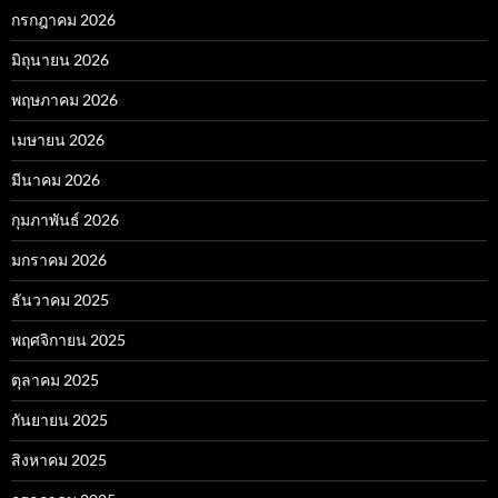
กรกฎาคม 2026
มิถุนายน 2026
พฤษภาคม 2026
เมษายน 2026
มีนาคม 2026
กุมภาพันธ์ 2026
มกราคม 2026
ธันวาคม 2025
พฤศจิกายน 2025
ตุลาคม 2025
กันยายน 2025
สิงหาคม 2025