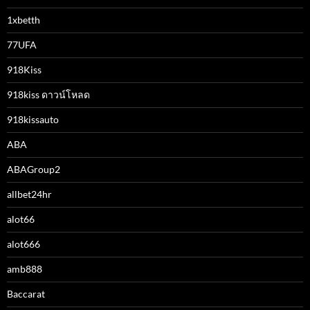
1xbetth
77UFA
918Kiss
918kiss ดาวน์โหลด
918kissauto
ABA
ABAGroup2
allbet24hr
alot66
alot666
amb888
Baccarat