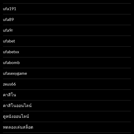
ufa191
ufa89
ufa9r
ufabet
ufabetxx
ufabomb
ufasexygame
zeus66
คาสิโน
คาสิโนออนไลน์
ดูหนังออนไลน์
ทดลองเล่นสล็อต