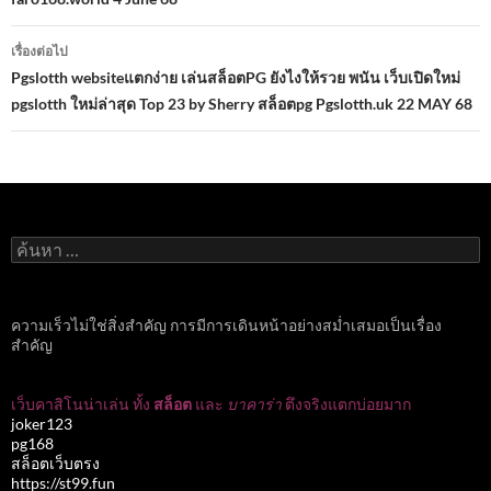
เรื่องต่อไป
Pgslotth websiteแตกง่าย เล่นสล็อตPG ยังไงให้รวย พนัน เว็บเปิดใหม่
pgslotth ใหม่ล่าสุด Top 23 by Sherry สล็อตpg Pgslotth.uk 22 MAY 68
ค้นหา
สำหรับ:
ความเร็วไม่ใช่สิ่งสำคัญ การมีการเดินหน้าอย่างสม่ำเสมอเป็นเรื่อง
สำคัญ
เว็บคาสิโนน่าเล่น ทั้ง
สล็อต
และ
บาคาร่า
ตึงจริงแตกบ่อยมาก
joker123
pg168
สล็อตเว็บตรง
https://st99.fun