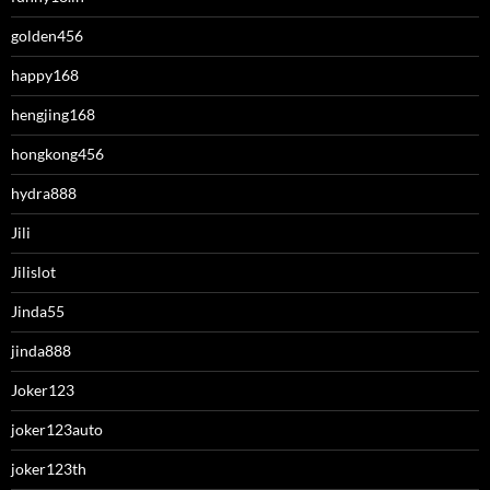
golden456
happy168
hengjing168
hongkong456
hydra888
Jili
Jilislot
Jinda55
jinda888
Joker123
joker123auto
joker123th