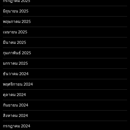
กรกฎาคม 2025
มิถุนายน 2025
พฤษภาคม 2025
เมษายน 2025
มีนาคม 2025
กุมภาพันธ์ 2025
มกราคม 2025
ธันวาคม 2024
พฤศจิกายน 2024
ตุลาคม 2024
กันยายน 2024
สิงหาคม 2024
กรกฎาคม 2024