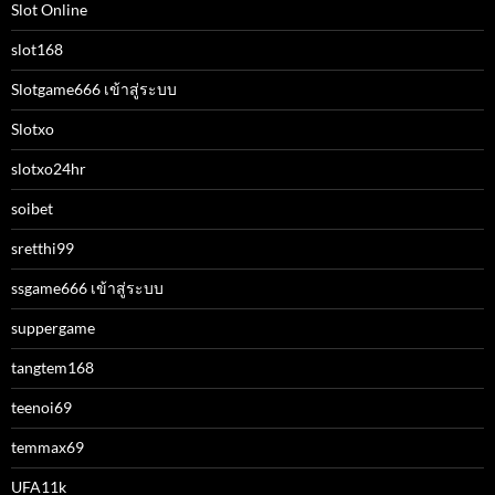
Slot Online
slot168
Slotgame666 เข้าสู่ระบบ
Slotxo
slotxo24hr
soibet
sretthi99
ssgame666 เข้าสู่ระบบ
suppergame
tangtem168
teenoi69
temmax69
UFA11k