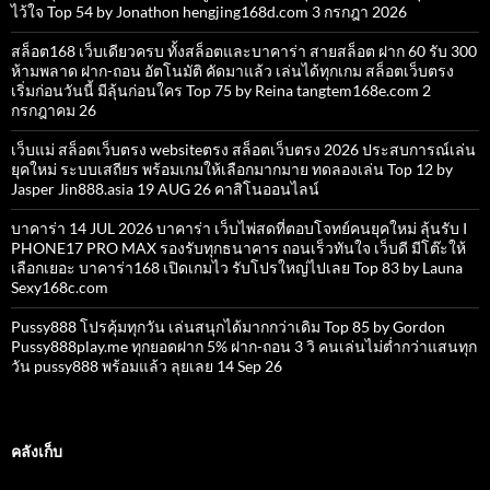
ไว้ใจ Top 54 by Jonathon hengjing168d.com 3 กรกฎา 2026
สล็อต168 เว็บเดียวครบ ทั้งสล็อตและบาคาร่า สายสล็อต ฝาก 60 รับ 300
ห้ามพลาด ฝาก-ถอน อัตโนมัติ คัดมาแล้ว เล่นได้ทุกเกม สล็อตเว็บตรง
เริ่มก่อนวันนี้ มีลุ้นก่อนใคร Top 75 by Reina tangtem168e.com 2
กรกฎาคม 26
เว็บแม่ สล็อตเว็บตรง websiteตรง สล็อตเว็บตรง 2026 ประสบการณ์เล่น
ยุคใหม่ ระบบเสถียร พร้อมเกมให้เลือกมากมาย ทดลองเล่น Top 12 by
Jasper Jin888.asia 19 AUG 26 คาสิโนออนไลน์
บาคาร่า 14 JUL 2026 บาคาร่า เว็บไพ่สดที่ตอบโจทย์คนยุคใหม่ ลุ้นรับ I
PHONE17 PRO MAX รองรับทุกธนาคาร ถอนเร็วทันใจ เว็บดี มีโต๊ะให้
เลือกเยอะ บาคาร่า168 เปิดเกมไว รับโปรใหญ่ไปเลย Top 83 by Launa
Sexy168c.com
Pussy888 โปรคุ้มทุกวัน เล่นสนุกได้มากกว่าเดิม Top 85 by Gordon
Pussy888play.me ทุกยอดฝาก 5% ฝาก-ถอน 3 วิ คนเล่นไม่ต่ำกว่าแสนทุก
วัน pussy888 พร้อมแล้ว ลุยเลย 14 Sep 26
คลังเก็บ