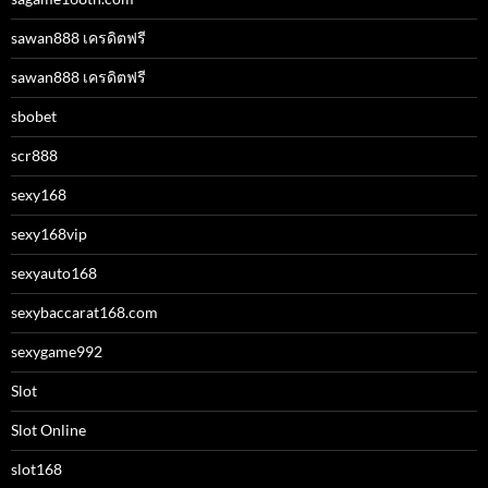
sawan888 เครดิตฟรี
sawan888 เครดิตฟรี
sbobet
scr888
sexy168
sexy168vip
sexyauto168
sexybaccarat168.com
sexygame992
Slot
Slot Online
slot168