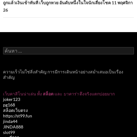
ถูกแล้วเงินเข้าทันที เว็บถูกหวย อันดับหนึ่งในใจนักเสี่ยงโชค 11 พฤศจิกา
26
ค้นหา
สำหรับ:
ความเร็วไม่ใช่สิ่งสำคัญ การมีการเดินหน้าอย่างสม่ำเสมอเป็นเรื่อง
สำคัญ
เว็บคาสิโนน่าเล่น ทั้ง
สล็อต
และ
บาคาร่า
ตึงจริงแตกบ่อยมาก
joker123
pg168
สล็อตเว็บตรง
https://st99.fun
jinda44
JINDA888
slot99