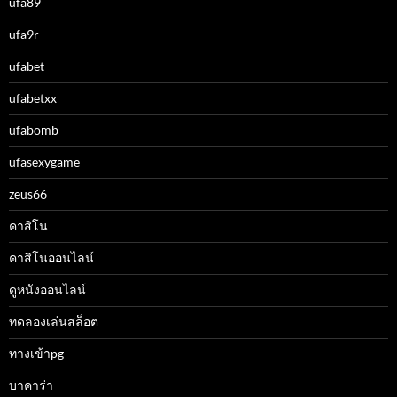
ufa89
ufa9r
ufabet
ufabetxx
ufabomb
ufasexygame
zeus66
คาสิโน
คาสิโนออนไลน์
ดูหนังออนไลน์
ทดลองเล่นสล็อต
ทางเข้าpg
บาคาร่า