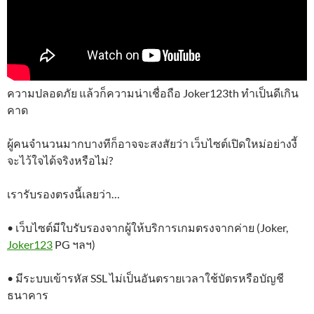
ความปลอดภัย แล้วก็ความน่าเชื่อถือ Joker123th ทำเป็นดีเกิน
คาด
ผู้คนจำนวนมากบางทีก็อาจจะสงสัยว่า เว็บไซต์เปิดใหม่อย่างงี้
จะไว้ใจได้จริงหรือไม่?
เรารับรองตรงนี้เลยว่า…
• เว็บไซต์มีใบรับรองจากผู้ให้บริการเกมตรงจากค่าย (Joker,
Joker123
PG ฯลฯ)
• มีระบบเข้ารหัส SSL ไม่เป็นอันตรายเวลาใช้บัตรหรือบัญชี
ธนาคาร