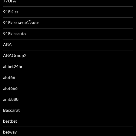
77UFA
918Kiss
918kiss ดาวน์โหลด
918kissauto
ABA
ABAGroup2
allbet24hr
alot66
alot666
amb888
Baccarat
bestbet
betway