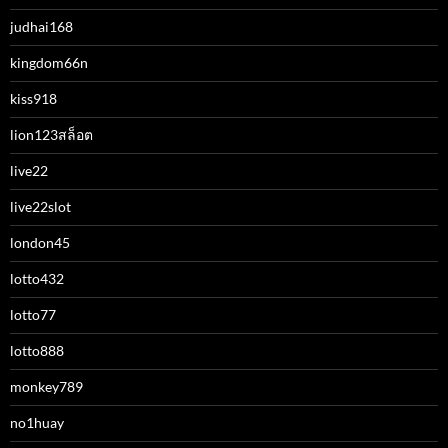
judhai168
kingdom66n
kiss918
lion123สล็อต
live22
live22slot
london45
lotto432
lotto77
lotto888
monkey789
no1huay