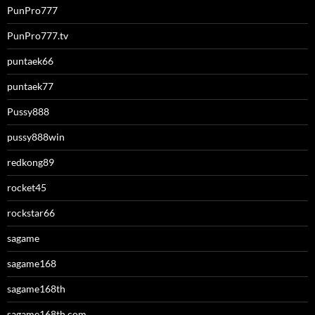
PunPro777
PunPro777.tv
puntaek66
puntaek77
Pussy888
pussy888win
redkong89
rocket45
rockstar66
sagame
sagame168
sagame168th
sagame168th.com