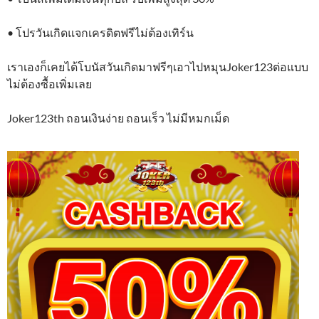
• โปรวันเกิดแจกเครดิตฟรีไม่ต้องเทิร์น
เราเองก็เคยได้โบนัสวันเกิดมาฟรีๆเอาไปหมุนJoker123ต่อแบบ
ไม่ต้องซื้อเพิ่มเลย
Joker123th ถอนเงินง่าย ถอนเร็ว ไม่มีหมกเม็ด