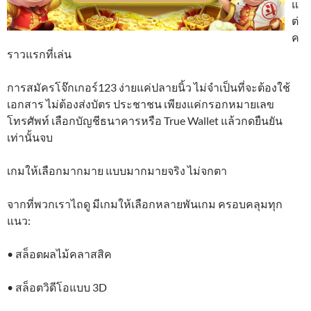
แ
ต่
ค
ราวแรกที่เล่น
การสมัครโจ๊กเกอร์123 ง่ายแค่ปลายนิ้ว ไม่จำเป็นที่จะต้องใช้
เอกสาร ไม่ต้องส่งบัตร ประชาชน เพียงแค่กรอกหมายเลข
โทรศัพท์ เลือกบัญชีธนาคารหรือ True Wallet แล้วกดยืนยัน
เท่านั้นจบ
เกมให้เลือกมากมาย แบบมากมายจริง ไม่จกตา
จากที่พวกเราไถดู มีเกมให้เลือกหลายพันเกม ครอบคลุมทุก
แนว:
• สล็อตผลไม้คลาสสิค
• สล็อตวิดีโอแบบ 3D