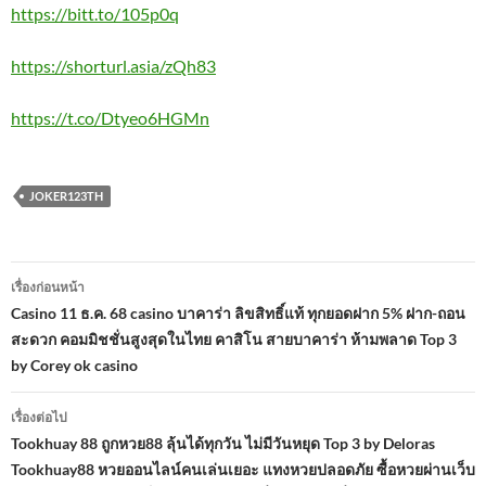
https://bitt.to/105p0q
https://shorturl.asia/zQh83
https://t.co/Dtyeo6HGMn
JOKER123TH
เมนู
เรื่องก่อนหน้า
นำทาง
Casino 11 ธ.ค. 68 casino บาคาร่า ลิขสิทธิ์แท้ ทุกยอดฝาก 5% ฝาก-ถอน
สะดวก คอมมิชชั่นสูงสุดในไทย คาสิโน สายบาคาร่า ห้ามพลาด Top 3
เรื่อง
by Corey ok casino
เรื่องต่อไป
Tookhuay 88 ถูกหวย88 ลุ้นได้ทุกวัน ไม่มีวันหยุด Top 3 by Deloras
Tookhuay88 หวยออนไลน์คนเล่นเยอะ แทงหวยปลอดภัย ซื้อหวยผ่านเว็บ