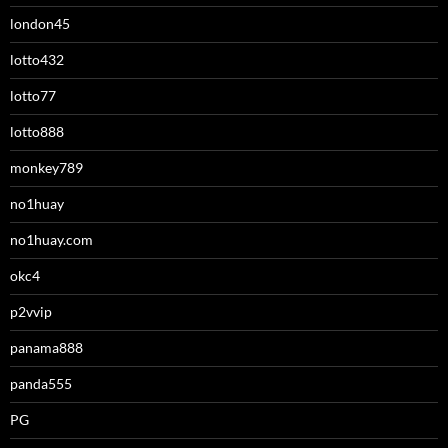
london45
lotto432
lotto77
lotto888
monkey789
no1huay
no1huay.com
okc4
p2vvip
panama888
panda555
PG