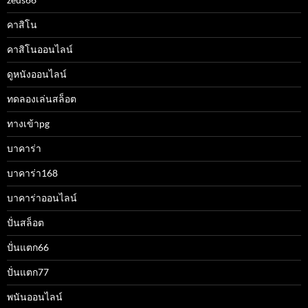
คาสิโน
คาสิโนออนไลน์
ดูหนังออนไลน์
ทดลองเล่นสล็อต
ทางเข้าpg
บาคาร่า
บาคาร่า168
บาคาร่าออนไลน์
ปั่นสล็อต
ปั่นแตก66
ปั่นแตก77
พนันออนไลน์