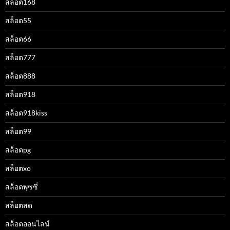
สล็อต168
สล็อต55
สล็อต66
สล็อต777
สล็อต888
สล็อต918
สล็อต918kiss
สล็อต99
สล็อตpg
สล็อตxo
สล็อตพุซซี่
สล็อตสด
สล็อตออนไลน์