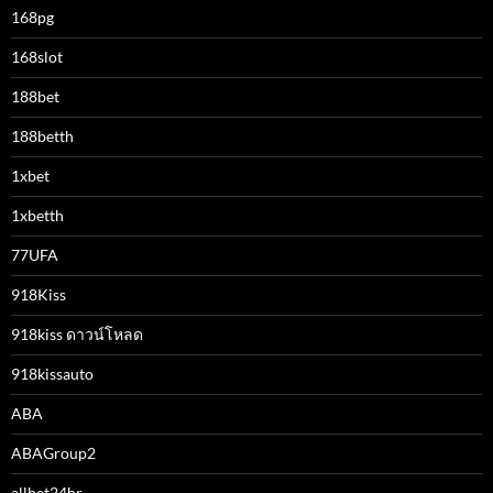
168pg
168slot
188bet
188betth
1xbet
1xbetth
77UFA
918Kiss
918kiss ดาวน์โหลด
918kissauto
ABA
ABAGroup2
allbet24hr