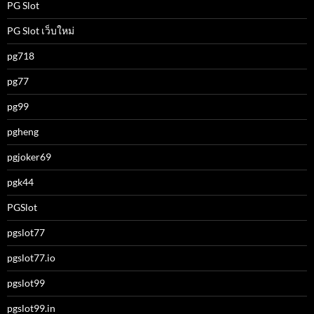
PG Slot
PG Slot เว็บใหม่
pg718
pg77
pg99
pgheng
pgjoker69
pgk44
PGSlot
pgslot77
pgslot77.io
pgslot99
pgslot99.in