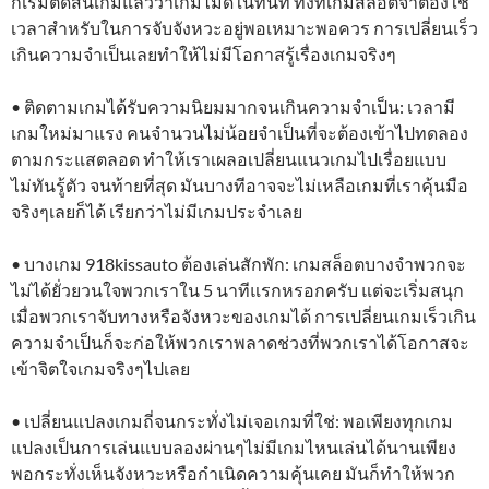
ก็เริ่มตัดสินเกมแล้วว่าเกมไม่ดีในทันที ทั้งที่เกมสล็อตจำต้องใช้
เวลาสำหรับในการจับจังหวะอยู่พอเหมาะพอควร การเปลี่ยนเร็ว
เกินความจำเป็นเลยทำให้ไม่มีโอกาสรู้เรื่องเกมจริงๆ
• ติดตามเกมได้รับความนิยมมากจนเกินความจำเป็น: เวลามี
เกมใหม่มาแรง คนจำนวนไม่น้อยจำเป็นที่จะต้องเข้าไปทดลอง
ตามกระแสตลอด ทำให้เราเผลอเปลี่ยนแนวเกมไปเรื่อยแบบ
ไม่ทันรู้ตัว จนท้ายที่สุด มันบางทีอาจจะไม่เหลือเกมที่เราคุ้นมือ
จริงๆเลยก็ได้ เรียกว่าไม่มีเกมประจำเลย
• บางเกม 918kissauto ต้องเล่นสักพัก: เกมสล็อตบางจำพวกจะ
ไม่ได้ยั่วยวนใจพวกเราใน 5 นาทีแรกหรอกครับ แต่จะเริ่มสนุก
เมื่อพวกเราจับทางหรือจังหวะของเกมได้ การเปลี่ยนเกมเร็วเกิน
ความจำเป็นก็จะก่อให้พวกเราพลาดช่วงที่พวกเราได้โอกาสจะ
เข้าจิตใจเกมจริงๆไปเลย
• เปลี่ยนแปลงเกมถี่จนกระทั่งไม่เจอเกมที่ใช่: พอเพียงทุกเกม
แปลงเป็นการเล่นแบบลองผ่านๆไม่มีเกมไหนเล่นได้นานเพียง
พอกระทั่งเห็นจังหวะหรือกำเนิดความคุ้นเคย มันก็ทำให้พวก