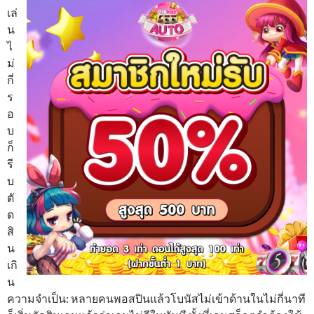
เล่
น
ไ
ม่
กี่
ร
อ
บ
ก็
รี
บ
ตั
ด
สิ
น
เกิ
น
ความจำเป็น: หลายคนพอสปินแล้วโบนัสไม่เข้าด้านในไม่กี่นาที