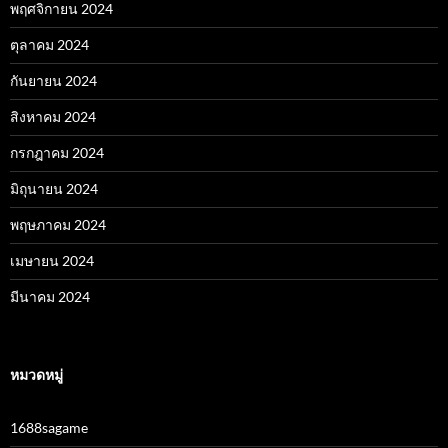
พฤศจิกายน 2024
ตุลาคม 2024
กันยายน 2024
สิงหาคม 2024
กรกฎาคม 2024
มิถุนายน 2024
พฤษภาคม 2024
เมษายน 2024
มีนาคม 2024
หมวดหมู่
1688sagame