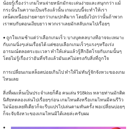
น้อยรู้เรื่องว่า เกมไหนจ่ายหนักมักจะเล่นง่ายและสนุกกว่า แม้
กระนั้นในความเป็นจริงแล้วนั้น เกมแบบนี้จะทำให้เรา
เหน็ดเหนื่อยง่ายดายกว่าเกมปกติมาก โดยยิ่งไปกว่านั้นถ้าพวก
เราพบกับตอนเงียบยาว พวกเราเลยมักสลับเกมไปเรื่อยๆ
• ถูกใจเกมช้าแต่ว่าเลือกเกมเร็ว: บางบุคคลบางทีอาจจะเหมาะ
กับเกมนิ่งๆเล่นเรื่อยได้ แต่ชอบเลือกเกมเร็วๆแรงๆหรือเร่ง
อารมณ์ตลอดระยะเวลา ทำให้เล่นแล้วรู้สึกอิดโรยกับเกมนั้นๆ
โดยไม่รู้เรื่องว่าอันที่จริงแล้วมันแค่ไม่ตรงกับสิ่งที่ถูกใจ
การเปลี่ยนเกมสล็อตบ่อยเกินไป ทำให้ไม่ทันรู้จักจังหวะของเกม
ไหนเลย
สิ่งที่ผมเห็นเป็นประจำเลยก็คือ คนเล่น 918kiss หลายท่านมักติด
นิสัยทดลองเล่นไปเรื่อยๆก่อน เกมไหนดังหรือเกมไหนมีคนรีวิว
ไม่น้อยเลยทีเดียวก็จะรีบแปรไปเล่นตามทันครั้ง พอเปลี่ยนบ่อยๆ
ก็จะจับจังหวะของเกมไหนมิได้เลยล่ะครับผม
•