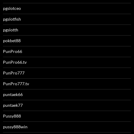
pgslotceo
pgslotfish
pgslotth
pokbet88
PunPro66
PunPro66.tv
PunPro777
PunPro777.tv
puntaek66
puntaek77
Pussy888
pussy888win