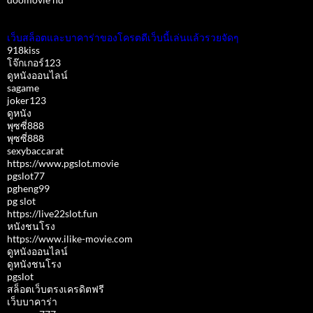
เว็บสล็อตและบาคาร่าของโครตดีเว็บนี้เล่นแล้วรวยจัดๆ
918kiss
โจ๊กเกอร์123
ดูหนังออนไลน์
sagame
joker123
ดูหนัง
พุซซี่888
พุซซี่888
sexybaccarat
https://www.pgslot.movie
pgslot77
pgheng99
pg slot
https://live22slot.fun
หนังชนโรง
https://www.ilike-movie.com
ดูหนังออนไลน์
ดูหนังชนโรง
pgslot
สล็อตเว็บตรงเครดิตฟรี
เว็บบาคาร่า