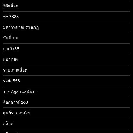
พีจีสล็อต
พุซซี่888
มหาวิทยาลัยราชภัฏ
มันนี่เกม
มาเก๊า69
ยูฟ่าเบท
รวมเกมสล็อต
รอยัล558
ราชภัฏสวนสุนันทา
ล็อกดาวน์168
ศูนย์รวมเกมไพ่
สล็อต