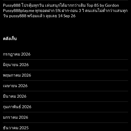
Pussy888 โปรคุ้มทุกวัน เล่นสนุกได้มากกว่าเดิม Top 85 by Gordon
Pussy888play.me ทุกยอดฝาก 5% ฝาก-ถอน 3 วิ คนเล่นไม่ต่ำกว่าแสนทุก
วัน pussy888 พร้อมแล้ว ลุยเลย 14 Sep 26
คลังเก็บ
กรกฎาคม 2026
มิถุนายน 2026
พฤษภาคม 2026
เมษายน 2026
มีนาคม 2026
กุมภาพันธ์ 2026
มกราคม 2026
ธันวาคม 2025