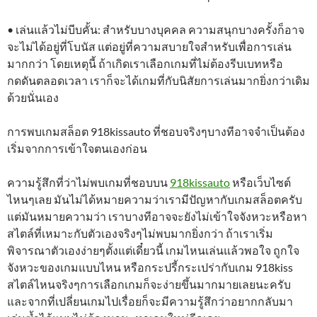
• เล่นแล้วไม่บีบคั้น: สำหรับบางบุคคล ความสนุกบางครั้งก็อาจ
จะไม่ได้อยู่ที่โบนัส แต่อยู่ที่ความสบายใจสำหรับเพื่อการเล่น
มากกว่า โดยเหตุนี้ ถ้าเกิดเราเลือกเกมที่ไม่ต้องรีบเบทหรือ
กดดันตลอดเวลา เราก็จะได้เกมที่กับนิสัยการเล่นมากยิ่งกว่าเดิม
ด้วยนั่นเอง
การพบเกมสล็อต 918kissauto ที่ชอบจริงๆบางทีอาจจำเป็นต้อง
เริ่มจากการเข้าใจตนเองก่อน
ความรู้สึกที่ว่าไม่พบเกมที่ชอบบน
918kissauto
หรือเว็บไซต์
ไหนๆเลย มันไม่ได้หมายความว่าเรามีปัญหากับเกมสล็อตครับ
แต่มันหมายความว่า เราบางทีอาจจะยังไม่เข้าใจจังหวะหรือหา
สไตล์ที่เหมาะกับตัวเองจริงๆไม่พบมากยิ่งกว่า ถ้าเราเริ่ม
พิจารณาตัวเองง่ายๆตั้งแต่เดี๋ยวนี้ เกมไหนเล่นแล้วพอใจ ถูกใจ
จังหวะของเกมแบบไหน หรือกระปรี้กระเปร่ากับเกม 918kiss
สไตล์ไหนจริงๆการเลือกเกมก็จะง่ายขึ้นมากมายเลยนะครับ
และจากที่เปลี่ยนเกมไปเรื่อยก็จะมีความรู้สึกว่าอยากกลับมา