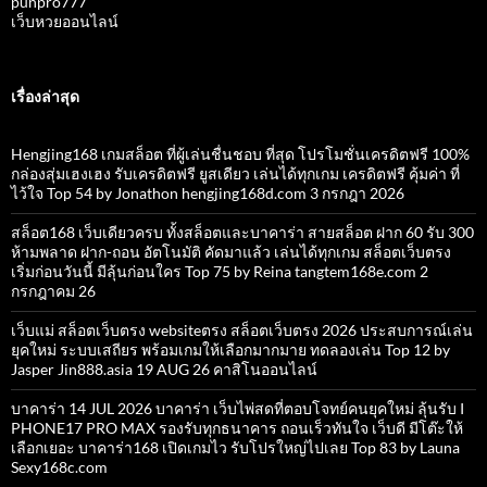
punpro777
เว็บหวยออนไลน์
เรื่องล่าสุด
Hengjing168 เกมสล็อต ที่ผู้เล่นชื่นชอบ ที่สุด โปรโมชั่นเครดิตฟรี 100%
กล่องสุ่มเฮงเฮง รับเครดิตฟรี ยูสเดียว เล่นได้ทุกเกม เครดิตฟรี คุ้มค่า ที่
ไว้ใจ Top 54 by Jonathon hengjing168d.com 3 กรกฎา 2026
สล็อต168 เว็บเดียวครบ ทั้งสล็อตและบาคาร่า สายสล็อต ฝาก 60 รับ 300
ห้ามพลาด ฝาก-ถอน อัตโนมัติ คัดมาแล้ว เล่นได้ทุกเกม สล็อตเว็บตรง
เริ่มก่อนวันนี้ มีลุ้นก่อนใคร Top 75 by Reina tangtem168e.com 2
กรกฎาคม 26
เว็บแม่ สล็อตเว็บตรง websiteตรง สล็อตเว็บตรง 2026 ประสบการณ์เล่น
ยุคใหม่ ระบบเสถียร พร้อมเกมให้เลือกมากมาย ทดลองเล่น Top 12 by
Jasper Jin888.asia 19 AUG 26 คาสิโนออนไลน์
บาคาร่า 14 JUL 2026 บาคาร่า เว็บไพ่สดที่ตอบโจทย์คนยุคใหม่ ลุ้นรับ I
PHONE17 PRO MAX รองรับทุกธนาคาร ถอนเร็วทันใจ เว็บดี มีโต๊ะให้
เลือกเยอะ บาคาร่า168 เปิดเกมไว รับโปรใหญ่ไปเลย Top 83 by Launa
Sexy168c.com