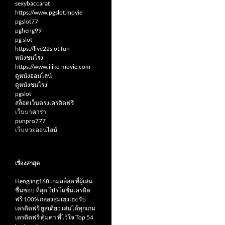
sexybaccarat
https://www.pgslot.movie
pgslot77
pgheng99
pg slot
https://live22slot.fun
หนังชนโรง
https://www.ilike-movie.com
ดูหนังออนไลน์
ดูหนังชนโรง
pgslot
สล็อตเว็บตรงเครดิตฟรี
เว็บบาคาร่า
punpro777
เว็บหวยออนไลน์
เรื่องล่าสุด
Hengjing168 เกมสล็อต ที่ผู้เล่น
ชื่นชอบ ที่สุด โปรโมชั่นเครดิต
ฟรี 100% กล่องสุ่มเฮงเฮง รับ
เครดิตฟรี ยูสเดียว เล่นได้ทุกเกม
เครดิตฟรี คุ้มค่า ที่ไว้ใจ Top 54