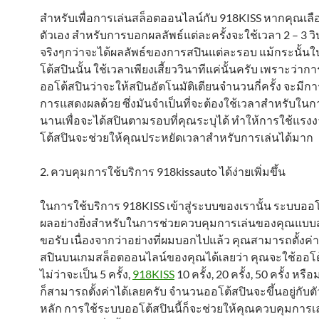
สำหรับเพื่อการเล่นสล็อตออนไลน์กับ 918KISS หากคุณเลื
ตัวเอง สำหรับการบอกผลลัพธ์แต่ละครั้งจะใช้เวลา 2 – 3 วิน
จริงๆกว่าจะได้ผลลัพธ์ของการสปินแต่ละรอบ แม้กระนั้
โต้สปินนั้น ใช้เวลาเพียงเสี้ยววินาทีแค่นั้นครับ เพราะว่าก
ออโต้สปินว่าจะให้สปินอัตโนมัติเตียนจำนวนกี่ครั้ง จะม
การแสดงผลด้วย ซึ่งมันจำเป็นที่จะต้องใช้เวลาสำหรับในก
นานเพื่อจะได้สปินตามรอบที่คุณระบุได้ ทำให้การใช้แร
โต้สปินจะช่วยให้คุณประหยัดเวลาสำหรับการเล่นได้มาก
2. ควบคุมการใช้บริการ 918kissauto ได้ง่ายเพิ่มขึ้น
ในการใช้บริการ 918KISS เข้าสู่ระบบของเรานั้น ระบบออโ
ผลอย่างยิ่งสำหรับในการช่วยควบคุมการเล่นของคุณแบบส
ขอรับ เนื่องจากว่าอย่างที่ผมบอกไปแล้ว คุณสามารถตั้งค
สปินบนเกมสล็อตออนไลน์ของคุณได้เลยว่า คุณจะใช้ออโต้สป
ไม่ว่าจะเป็น 5 ครั้ง,
918KISS
10 ครั้ง, 20 ครั้ง, 50 ครั้ง หรือ
ก็สามารถตั้งค่าได้เลยครับ จำนวนออโต้สปินจะขึ้นอยู่กับต
หลัก การใช้ระบบออโต้สปินนี้ก็จะช่วยให้คุณควบคุมการเล