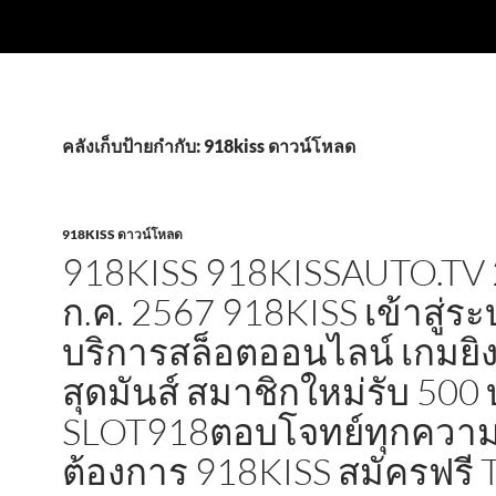
คลังเก็บป้ายกำกับ: 918kiss ดาวน์โหลด
918KISS ดาวน์โหลด
918KISS 918KISSAUTO.TV 
ก.ค. 2567 918KISS เข้าสู่ร
บริการสล็อตออนไลน์ เกมยิ
สุดมันส์ สมาชิกใหม่รับ 500
SLOT918ตอบโจทย์ทุกควา
ต้องการ 918KISS สมัครฟรี