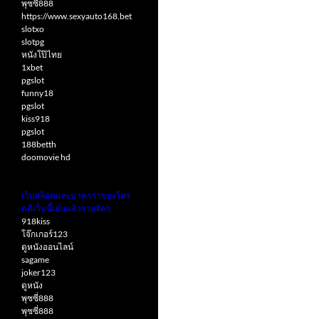
พุซซี่888
https://www.sexyauto168.bet
slotxo
slotpg
หนังโป๊ไทย
1xbet
pgslot
funny18
pgslot
kiss918
pgslot
188betth
doomovie hd
เว็บสล็อตและบาคาร่าของโคร
ตดีเว็บนี้เล่นแล้วรวยจัดๆ
918kiss
โจ๊กเกอร์123
ดูหนังออนไลน์
sagame
joker123
ดูหนัง
พุซซี่888
พุซซี่888