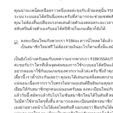
คุณน่าจะเหน็ดเหนื่อยราวหนึ่งเลยล่ะขอรับ ด้วยเหตุนั้น 918k
ระบบ ระบบออโต้สปินนี่แหละครับที่สามารถจะช่วยเซฟพ
คุณ ไม่ต้องสิ้นเปลืองแรงกดเล่นด้วยตัวเองตลอดระยะเวล
สลับสปินด้วยตัวเองกับออโต้สปิฟ้ายในเกมเดียวก็ยังได้
ลงทะเบียนใหม่กับพวกเรา 918kiss ดาวน์โหลด ได้แล้ววั
เป็นสมาชิกใหม่ฟรี ไม่ต้องจ่ายเงินอะไรก็ตามทั้งนั้น ส
เป็นยังไงบ้างครับผมกับบทความจากพวกเรา 918KISSAU
ค่ะขอรับว่า ใครที่เห็นจุดเด่นของการใช้ระบบออโต้สปินแ
อยากลองมาใช้กันบนเกมของพวกเราแล้วล่ะครับ ซึ่งถ้าคุ
เดี๋ยวนี้ เราค้ำประกันเลยว่า คุณจะได้เล่นเกมสล็อตแตกง่า
แน่นอน เนื่องจากเราเว็บตรงไม่ผ่านเอเย่นต์ยืนยันเกมคุณ
เยี่ยมให้กับสมาชิกทุกคนแน่นอนครับผม ลงทะเบียนใหม่กั
แล้ววันนี้ สมัครแล้วรับโปรโมชั่นสมาชิกใหม่ได้ในทันที 
ไม่มีค่าใช้จ่ายใดๆทั้งสิ้น สามารถลงทะเบียนสมัครสมาชิก
เองผ่านทางหน้าเว็บได้เลยโดยทันที บอกเลยว่า ฟินๆกันได้ทุ