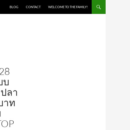
ข้ามไปยังเนื้อหา
BLOG
CONTACT
WELCOME TO THE FAMILY!
28
ะบบ
งปลา
 บาท
ม
 TOP