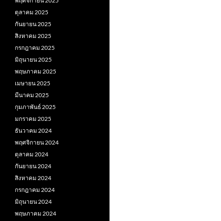
พฤศจิกายน 2025
ตุลาคม 2025
กันยายน 2025
สิงหาคม 2025
กรกฎาคม 2025
มิถุนายน 2025
พฤษภาคม 2025
เมษายน 2025
มีนาคม 2025
กุมภาพันธ์ 2025
มกราคม 2025
ธันวาคม 2024
พฤศจิกายน 2024
ตุลาคม 2024
กันยายน 2024
สิงหาคม 2024
กรกฎาคม 2024
มิถุนายน 2024
พฤษภาคม 2024