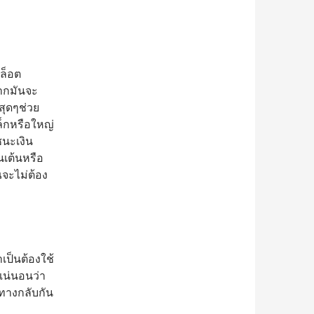
ล็อต
จากมันจะ
สุดๆช่วย
็กหรือใหญ่
ชนะเงิน
นเต้นหรือ
ณจะไม่ต้อง
เป็นต้องใช้
แน่นอนว่า
ทางกลับกัน