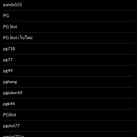
panda555
PG
PG Slot
PG Slot เว็บใหม่
pg718
pg77
pg99
pgheng
pgjoker69
pgk44
PGSlot
pgslot77
pgslot77.io