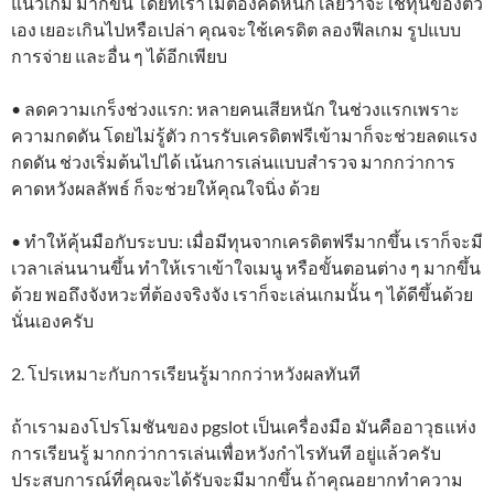
แนวเกม มากขึ้น โดยที่เราไม่ต้องคิดหนัก เลยว่าจะใช้ทุนของตัว
เอง เยอะเกินไปหรือเปล่า คุณจะใช้เครดิต ลองฟีลเกม รูปแบบ
การจ่าย และอื่น ๆ ได้อีกเพียบ
• ลดความเกร็งช่วงแรก: หลายคนเสียหนัก ในช่วงแรกเพราะ
ความกดดัน โดยไม่รู้ตัว การรับเครดิตฟรีเข้ามาก็จะช่วยลดแรง
กดดัน ช่วงเริ่มต้นไปได้ เน้นการเล่นแบบสำรวจ มากกว่าการ
คาดหวังผลลัพธ์ ก็จะช่วยให้คุณใจนิ่ง ด้วย
• ทำให้คุ้นมือกับระบบ: เมื่อมีทุนจากเครดิตฟรีมากขึ้น เราก็จะมี
เวลาเล่นนานขึ้น ทำให้เราเข้าใจเมนู หรือขั้นตอนต่าง ๆ มากขึ้น
ด้วย พอถึงจังหวะที่ต้องจริงจัง เราก็จะเล่นเกมนั้น ๆ ได้ดีขึ้นด้วย
นั่นเองครับ
2. โปรเหมาะกับการเรียนรู้มากกว่าหวังผลทันที
ถ้าเรามองโปรโมชันของ pgslot เป็นเครื่องมือ มันคืออาวุธแห่ง
การเรียนรู้ มากกว่าการเล่นเพื่อหวังกำไรทันที อยู่แล้วครับ
ประสบการณ์ที่คุณจะได้รับจะมีมากขึ้น ถ้าคุณอยากทำความ