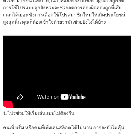
ตัวเอง มากขึ้น และถ้าคุณกำลังลองระบบของ pgslot อยู่พอดี
การใช้โปรแบบถูกจังหวะจะช่วยลดการลองผิดลองถูกที่เสีย
เวลาได้เยอะ ซึ่งการเลือกใช้โปรสมาชิกใหม่ให้เกิดประโยชน์
สูงสุดนั้น คุณก็ต้องเข้าใจด้วยว่ามันช่วยยังไงได้บ้าง
1. โปรช่วยให้เริ่มเล่นแบบไม่ต้องรีบ
คนเพิ่งเริ่ม หรือคนที่เพิ่งเล่นสล็อต ได้ไม่นาน อาจจะยังไม่คุ้น