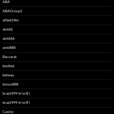
ABA
ABAGroup2
allbet24hr
alot66
alot666
amb888
Baccarat
bestbet
betway
bonus888
brazil999 ทางเข้า
brazil999 ทางเข้า
Casino