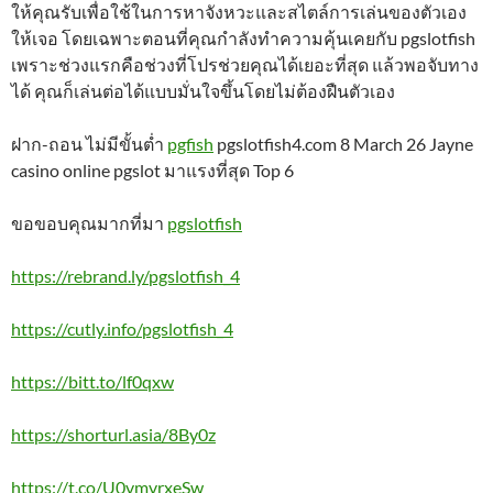
ให้คุณรับเพื่อใช้ในการหาจังหวะและสไตล์การเล่นของตัวเอง
ให้เจอ โดยเฉพาะตอนที่คุณกำลังทำความคุ้นเคยกับ pgslotfish
เพราะช่วงแรกคือช่วงที่โปรช่วยคุณได้เยอะที่สุด แล้วพอจับทาง
ได้ คุณก็เล่นต่อได้แบบมั่นใจขึ้นโดยไม่ต้องฝืนตัวเอง
ฝาก-ถอน ไม่มีขั้นต่ำ
pgfish
pgslotfish4.com 8 March 26 Jayne
casino online pgslot มาแรงที่สุด Top 6
ขอขอบคุณมากที่มา
pgslotfish
https://rebrand.ly/pgslotfish_4
https://cutly.info/pgslotfish_4
https://bitt.to/lf0qxw
https://shorturl.asia/8By0z
https://t.co/U0vmvrxeSw