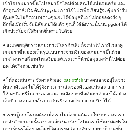
เข้าใจ เกมมากขึ้น โปรสมาชิกใหม่ช่วยคุณได้แน่นอนครับ และ
ถ้าคุณกำลังเริ่มต้นกับ pgslot การใช้โปรเพื่อเรียนรู้จะคุ้มกว่ารีบ
ลุ้นผลในไม่กี่รอบ เพราะคุณจะได้ข้อมูลที่เอาไปต่อยอดจริง ๆ
อีกทั้งเมื่อเริ่มจับนิสัยเกมได้แล้ว คุณก็ใช้จังหวะนั้นบน pgslot ให้
เกิดประโยชน์ได้มากขึ้นตามไปด้วย
• สังเกตพฤติกรรมเกม: การมีเครดิตเพิ่มก็จะทำให้เรามีเวลาดู
เกมมากขึ้น มองเห็นรูปแบบ การจ่ายเงินของเกมมากขึ้นด้วย
เกมไหนจ่ายถี่ เกมไหนเงียบแต่แรง เราก็นำข้อมูลเหล่านี้ไปต่อย
อด ได้จริงด้วยเช่นกัน
• ได้ลองเล่นตามจังหวะตัวเอง:
pgslotfish
บางคนอาจอยู่ในช่วง
ค้นหาตัวเอง ไม่ได้รู้จังหวะการเล่นของตัวเองแน่นอน สามารถ
ใช้เครดิตฟรีในการลองเล่นตามจังหวะเพื่อค้นหาตัวเองได้อย่าง
เต็มที่ บางคนสายลุ้น แต่เล่นจริงอาจเป็นสายเกมนิ่ง ก็ได้
• เรียนรู้แบบไม่กดดัน: เมื่อเราไม่ต้องกดดันว่า ในระหว่างที่เรา
กำลังศึกษา เกมนั้น เราจะเสียเงินจริง ๆ ไป แต่เราใช้เครดิตฟรีใน
การเรียนรู้ได้อย่างเต็มที่ ไม่เครียด ไม่กดดัน ทุกอย่างก็จะดีขึ้น