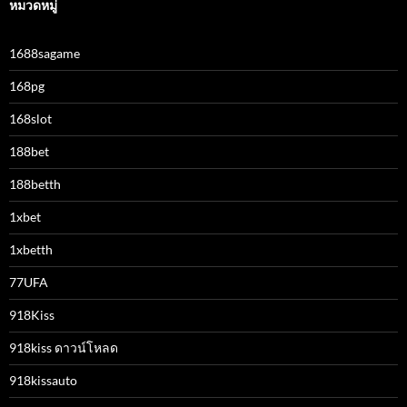
หมวดหมู่
1688sagame
168pg
168slot
188bet
188betth
1xbet
1xbetth
77UFA
918Kiss
918kiss ดาวน์โหลด
918kissauto