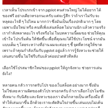
เวลาเห็น โปรแรกเข้า จาก pgslot คนส่วนใหญ่ ไม่ได้อยาก ได้
ของฟรี อย่างเดียวหรอกนะครับ แต่จะรู้สึก ว่าถ้าเราไม่รับ จะ
หลุดอะไรดี ๆ ไปไหม มากกว่า ซึ่งมันเป็นเรื่องปกติ มาก ๆ โดย
เฉพาะมือใหม่ หรือ คนที่เพิ่งเล่นสล็อต ไม่นานนัก แล้วความจริง
เรากำลังพลาดอะไร จริงหรือไม่ ในบทความนี้ผมขอ ช่วยให้คุณ
เข้าใจ โปรเริ่มต้น ให้ชัดขึ้น เพื่อที่คุณจะได้ใช้ประโยชน์ จากมัน
แบบเต็ม ๆ โดยระหว่างที่อ่าน ผมจะค่อย ๆ ชี้ จุดที่ควรดูให้ขาด
เพราะถ้าคุณกำลังเริ่มกับ pgslot อยู่แล้ว การรู้จังหวะจะช่วยให้
เล่นสบายขึ้น ไม่ใช่รีบรับแล้วค่อยปวดหัวทีหลัง
เลือกใช้โปรสมาชิกใหม่ของ pgslot ให้ถูกจังหวะ ช่วยการเล่น
ยังไง?
หลายคน กลัว การกดรับโปร ของเว็บสล็อต อย่างมาก ซึ่งมัน
ไม่ใช่เลย ความผิดของตัวโปร หรอกครับ ถ้าเราเลือกโปรโมชัน
ที่เหมาะ กับนิสัย และจังหวะของเรา มันก็กลายเป็น เครื่องมือ ที่
ทำให้เล่นเบาขึ้น อีกด้วย เราจะตัดสินใจง่ายขึ้น เล่นแบบไม่เค้น