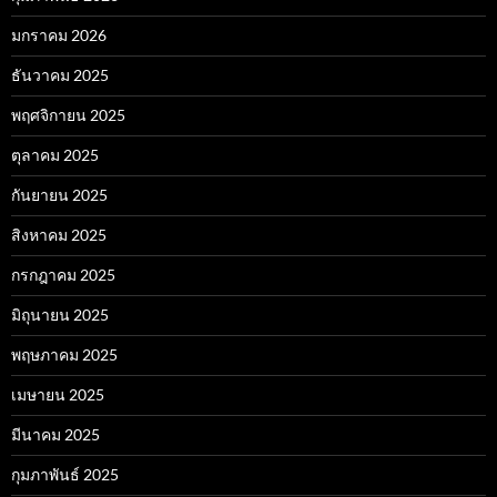
มกราคม 2026
ธันวาคม 2025
พฤศจิกายน 2025
ตุลาคม 2025
กันยายน 2025
สิงหาคม 2025
กรกฎาคม 2025
มิถุนายน 2025
พฤษภาคม 2025
เมษายน 2025
มีนาคม 2025
กุมภาพันธ์ 2025