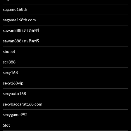
sagame168th
sagame168th.com
sawan888 เครดิตฟรี
sawan888 เครดิตฟรี
sbobet
scr888
sexy168
sexy168vip
sexyauto168
sexybaccarat168.com
sexygame992
Slot