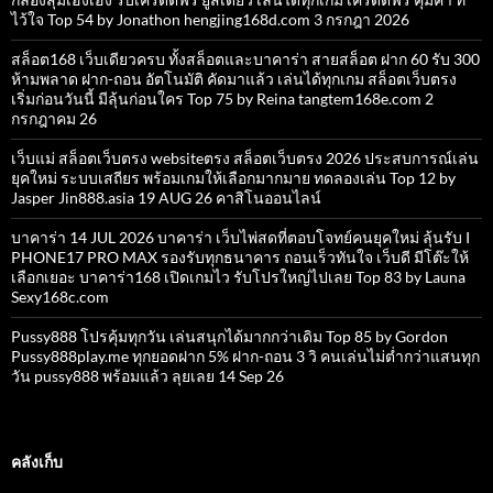
ไว้ใจ Top 54 by Jonathon hengjing168d.com 3 กรกฎา 2026
สล็อต168 เว็บเดียวครบ ทั้งสล็อตและบาคาร่า สายสล็อต ฝาก 60 รับ 300
ห้ามพลาด ฝาก-ถอน อัตโนมัติ คัดมาแล้ว เล่นได้ทุกเกม สล็อตเว็บตรง
เริ่มก่อนวันนี้ มีลุ้นก่อนใคร Top 75 by Reina tangtem168e.com 2
กรกฎาคม 26
เว็บแม่ สล็อตเว็บตรง websiteตรง สล็อตเว็บตรง 2026 ประสบการณ์เล่น
ยุคใหม่ ระบบเสถียร พร้อมเกมให้เลือกมากมาย ทดลองเล่น Top 12 by
Jasper Jin888.asia 19 AUG 26 คาสิโนออนไลน์
บาคาร่า 14 JUL 2026 บาคาร่า เว็บไพ่สดที่ตอบโจทย์คนยุคใหม่ ลุ้นรับ I
PHONE17 PRO MAX รองรับทุกธนาคาร ถอนเร็วทันใจ เว็บดี มีโต๊ะให้
เลือกเยอะ บาคาร่า168 เปิดเกมไว รับโปรใหญ่ไปเลย Top 83 by Launa
Sexy168c.com
Pussy888 โปรคุ้มทุกวัน เล่นสนุกได้มากกว่าเดิม Top 85 by Gordon
Pussy888play.me ทุกยอดฝาก 5% ฝาก-ถอน 3 วิ คนเล่นไม่ต่ำกว่าแสนทุก
วัน pussy888 พร้อมแล้ว ลุยเลย 14 Sep 26
คลังเก็บ