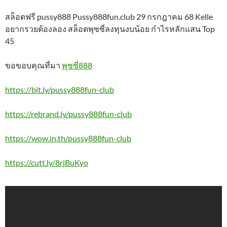
สล็อตฟรี pussy888 Pussy888fun.club 29 กรกฎาคม 68 Kelle
อยากรวยต้องลอง สล็อตพุซซี่ลงทุนงบน้อย กำไรหลักแสน Top
45
ขอขอบคุณที่มา
พุซซี่888
https://bit.ly/pussy888fun-club
https://rebrand.ly/pussy888fun-club
https://wow.in.th/pussy888fun-club
https://cutt.ly/8rjBuKyo