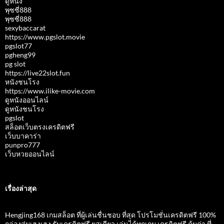
ดูหนัง
พุซซี่888
พุซซี่888
sexybaccarat
https://www.pgslot.movie
pgslot77
pgheng99
pg slot
https://live22slot.fun
หนังชนโรง
https://www.ilike-movie.com
ดูหนังออนไลน์
ดูหนังชนโรง
pgslot
สล็อตเว็บตรงเครดิตฟรี
เว็บบาคาร่า
punpro777
เว็บหวยออนไลน์
เรื่องล่าสุด
Hengjing168 เกมสล็อต ที่ผู้เล่นชื่นชอบ ที่สุด โปรโมชั่นเครดิตฟรี 100%
กล่องสุ่มเฮงเฮง รับเครดิตฟรี ยูสเดียว เล่นได้ทุกเกม เครดิตฟรี คุ้มค่า ที่