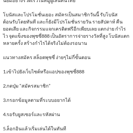
นิยมอย่างรวดเร็วในหมู่ผู้เล่นคนไทย
โบนัสและโปรโมชั่นเยอะ สมัครเป็นสมาชิกวันนี้ รับโบนัส
ต้อนรับโดยทันที และก็ยังมีโปรโมชั่นรายวัน รายสัปดาห์ คืน
ยอดเสีย และกิจกรรมแจกเครดิตฟรีอีกเพียบเลย แตกง่าย กำไร
ไว จุดแข็งของพุซซี่888 เป็นอัตราการจ่ายรางวัลที่สูง โบนัสแตก
หลายครั้ง สร้างกำไรได้จริงไม่ต้องรอนาน
แนวทางสมัคร สล็อตพุซซี่ ง่ายๆไม่กี่ขั้นตอน
1.เข้าไปยังเว็บไซต์หรือแอปของพุซซี่888
2.กดปุ่ม “สมัครสมาชิก”
3.กรอกข้อมูลตามที่ระบบอยากได้
4.รอรับยูสเซอร์และรหัสผ่าน
5.ล็อกอินแล้วเริ่มเล่นได้ในทันที