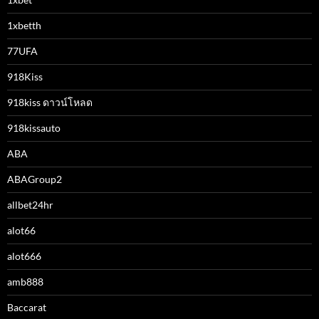
1xbetth
77UFA
918Kiss
918kiss ดาวน์โหลด
918kissauto
ABA
ABAGroup2
allbet24hr
alot66
alot666
amb888
Baccarat