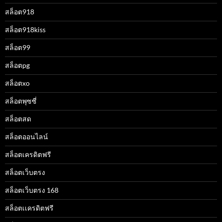
สล็อต918
สล็อต918kiss
สล็อต99
สล็อตpg
สล็อตxo
สล็อตพุซซี่
สล็อตสด
สล็อตออนไลน์
สล็อตเครดิตฟรี
สล็อตเว็บตรง
สล็อตเว็บตรง 168
สล็อตเเครดิตฟรี